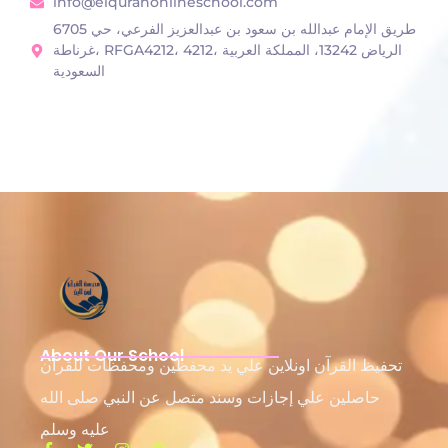
info@elquranonlineschool.com
6705 طريق الإمام عبدالله بن سعود بن عبدالعزيز الفرعي، حي
غرناطة، RFGA4212، 4212، الرياض 13242، المملكة العربية
السعودية
About Our School
تحفيظ القرآن اونلاين علي يد محفظين ومحفظات للقرآن
حاصلين علي إجازات وسند متصل عن النبي صلى الله
عليه وسلم