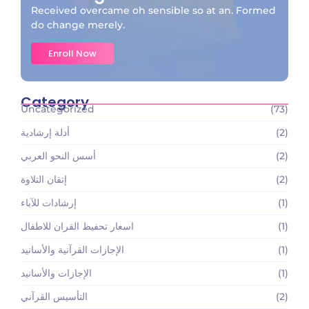
Received overcame oh sensible so at an. Formed
do change merely.
Enroll Now
Category
Uncategorized
(73)
(2)
أدلة إرشادية
(2)
أسس النحو العربي
(2)
إتقان التلاوة
(1)
إرشادات للآباء
(1)
اسعار تحفيظ القران للاطفال
(1)
الإجازات القرآنية والأسانيد
(1)
الإجازات والأسانيد
(2)
التأسيس القرآني