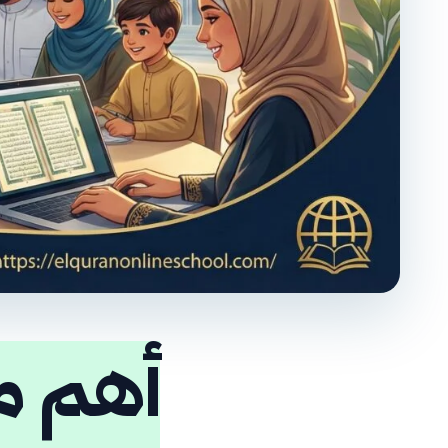
أهم م