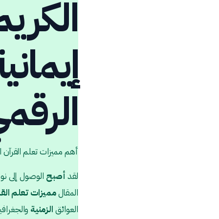
الكريم
إيماني
الرقم
أهم مميزات تعلم القرآن ال
لقد
أصبح
الوصول إلى نو
المقال
مميزات تعلم القر
العوائق
الزمنية
والجغرافية