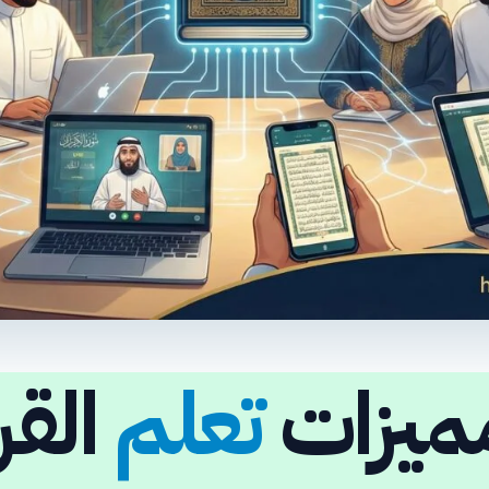
ميزات
تعلم
القر