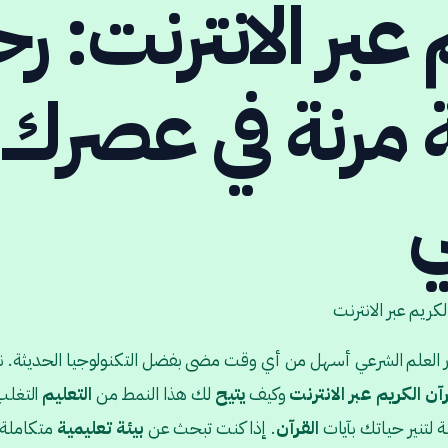
 عبر الانترنت: رح
ة مرنة في عصرك
ي
كريم عبر الانترنت
ر العلم الشرعي أسهل من أي وقت مضى بفضل التكنولوجيا الحديثة. ن
آن الكريم عبر الانترنت
وكيف
يتيح
لك هذا النمط من
التعليم
التغلب
 لتنير حياتك بآيات
القرآن
. إذا كنت تبحث عن
بيئة
تعليمية
متكاملة ت