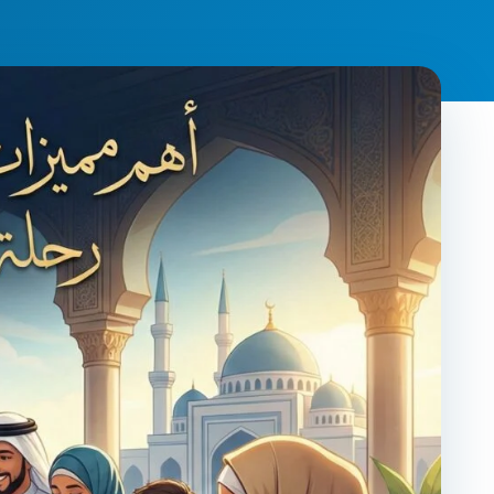
Frequently
Contact
Adults
Wom
Asked
Us
Program
Progr
Questions