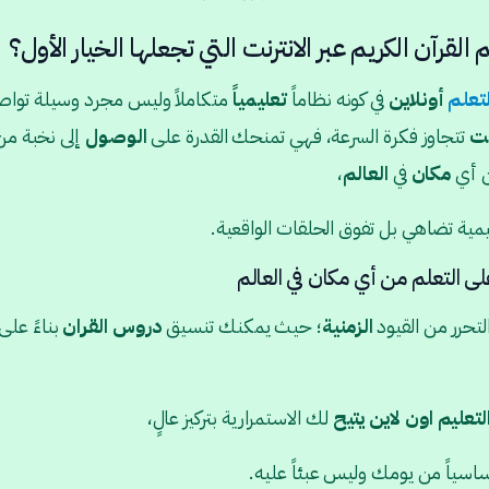
لقرآن الكريم عبر الانترنت التي تجعلها الخيار الأول؟
لتعلم
أونلاين
في كونه نظاماً
تعليمياً
متكاملاً وليس مجرد وسيلة توا
نت
تتجاوز فكرة السرعة، فهي تمنحك القدرة على
الوصول
إلى نخبة م
 أي
مكان
في
العالم
،
ية تضاهي بل تفوق الحلقات الواقعية.
لى التعلم من أي مكان في العالم
لتحرر من القيود
الزمنية
؛ حيث يمكنك تنسيق
دروس
القران
بناءً على
لتعليم
اون
لاين
يتيح
لك الاستمرارية بتركيز عالٍ،
ساسياً من يومك وليس عبئاً عليه.