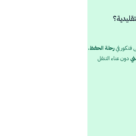
قليدية؟
ى فتكور في
رحلة
الحفظ
،
ني
دون عناء التنقل