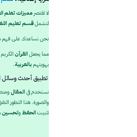
لا تقتصر
مميزات تعلم الق
لتشمل
قسم
تعليم
اللغ
نحن نساعدك على فهم مع
مما يجعل
القرآن
الكريم
بهويتهم
بالعربية
.
تطبيق أحدث وسائل التع
نستخدم في
المقال
ومنصت
والصورة. هذا التطور التقن
تثبيت
الحفظ
و
تحسين
م