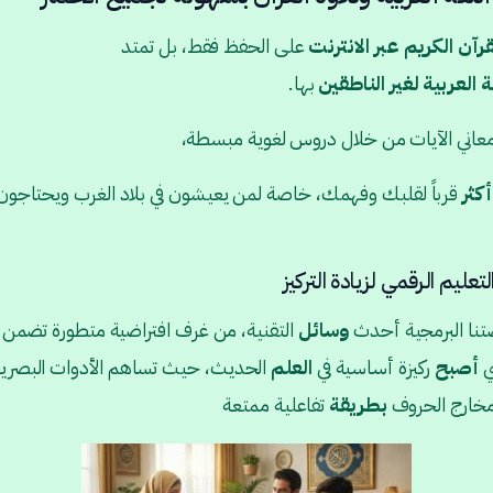
رآن الكريم عبر الانترنت
على الحفظ فقط، بل تمتد
ة
العربية
لغير
الناطقين
بها.
اني الآيات من خلال دروس لغوية مبسطة،
أكثر
قرباً لقلبك وفهمك، خاصة لمن يعيشون في بلاد الغرب ويحتاجون 
ليم الرقمي لزيادة التركيز
نا البرمجية أحدث
وسائل
التقنية، من غرف افتراضية متطورة تضمن
ي
أصبح
ركيزة أساسية في
العلم
الحديث، حيث تساهم الأدوات البصرية
خارج الحروف
بطريقة
تفاعلية ممتعة