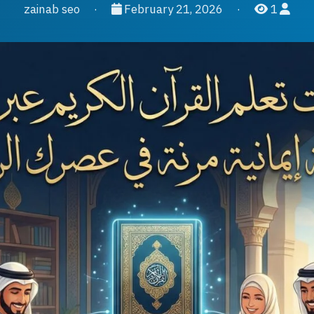
·
February 21, 2026
·
1
zainab seo