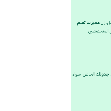
صل. إن
مميزات تعلم
ن المتخصصين
جدولك
الخاص. سواء