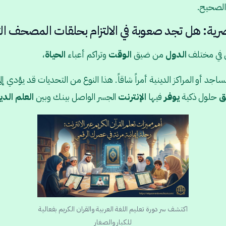
 الصحيح.
ية: هل تجد صعوبة في الالتزام بحلقات المصحف الت
ن في مختلف
الدول
من ضيق
الوقت
وتراكم أعباء
الحياة
،
جد أو المراكز الدينية أمراً شاقاً. هذا النوع من التحديات قد يؤدي إل
ق
حلول ذكية
يوفر
فيها
الإنترنت
الجسر الواصل بينك وبين
العلم
الدي
اكتشف سر دورة تعليم اللغة العربية والقران الكريم بفعالية
للكبار والصغار