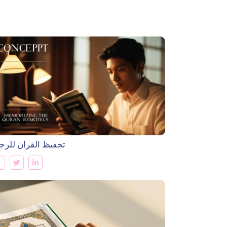
تحفيظ القران للرج