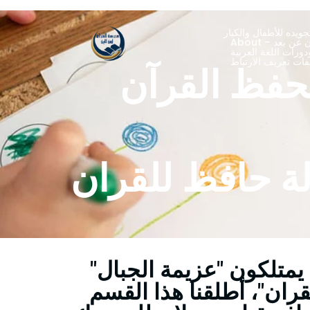
ويده للأطفال والكبار
ران عن بعد
ورات اللغة العربية
حفظ القرآن
لة حافظ للقران
 يمتلكون "عزيمة الجبال"
قران"، أطلقنا هذا القسم