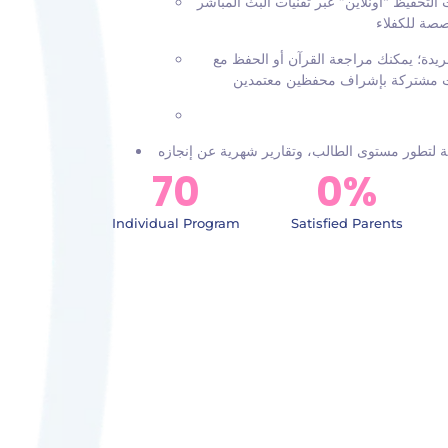
تحفيظ “أونلاين” عبر تقنيات البث المباشر
يدة؛ يمكنك مراجعة القرآن أو الحفظ مع
70
0
%
Individual Program
Satisfied Parents