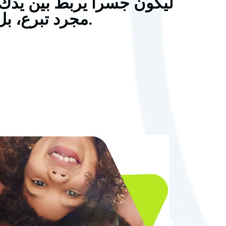
ليكون جسراً يربط بين يدك
مجرد تبرع، بل ندعوك لصحبةٍ قرآنية تبدأ في الدنيا وتمتد للآخرة.