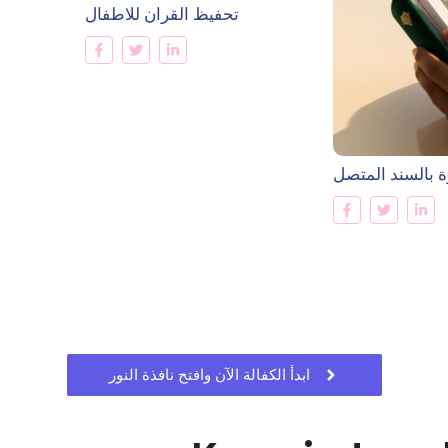
تحفيظ القران للاطفال
زة بالسند المتصل
ابدأ الكفالة الآن وافتح نافذة النور