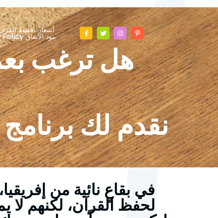
أسعار تحفيظ القران
Privacy Policy بنود الاتفاق
هل ترغب بعم
نقدم لك برنامج 
في بقاعٍ نائية من إفريقي
لحفظ القرآن، لكنهم لا يم