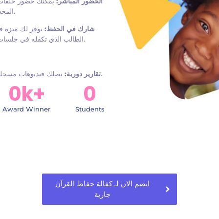
الحضور المباشر:
يمكنك حضور حلقات ال
المخصصة للكفلاء.
شارك في الحفظ:
نوفر لك ميزة فر
الطالب الذي تكفله في جلسات مشتركة بإشراف محفظين معتمدين.
تصلك فيديوهات مسجلة لتطور مستوى الطالب، وتقارير شهرية عن إنجازه.
تقارير دورية:
0
k+
0
Award Winner
Students
انضم الان لـ كفالة حفاظ القرآن
جارية