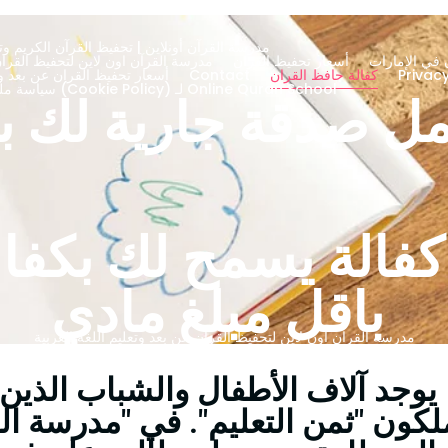
مدرسة القرآن أونلاين | تحفيظ القرآن الكريم وتج
 في الإمارات
أسعار تحفيظ القران
About – مدرسة القرآن اون لاين لتحفيظ الق
كفالة حافظ القران
Contact
أسعار تحفيظ القران عن بعد ود
سياسة ملفات تعريف الارتباط (Cookie Policy) لـ Online Quran School
ل صدقة جارية لك ب
كفالة يسمح لك بكفا
باقل مبلغ مادي
مدرسة القران أون لاين لتحفيظ القران عن بعد وتعليم اللغة العربية
ا، يوجد آلاف الأطفال والشباب الذين
لكون "ثمن التعليم". في "مدرسة ال