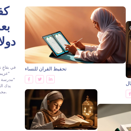
كف
دولا
في بقاعٍ ن
تحفيظ القران للنساء
“عزيمة
“مدرسة ال
ال
يدك ال
مجرد تبرع، بل ندعوك لصحبةٍ قرآنية تبدأ في الدنيا وتمتد للآخرة.