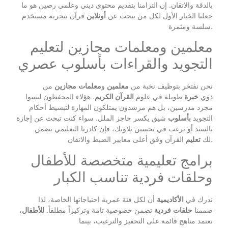
بالدقة والاتقان. إن التزامنا بتقديم محتوى ديني وعلمي رصين هو ما
جعلنا الخيار الأول لكل من يبحث عن
أونلاين
قرآن بتجربة مستخدم
سلسة ومثمرة.
معلمين ومعلمات مجازين لتعليم
التجويد والقراءات بأسلوب عصري
نحن نفتخر بتوظيف نخبة من
معلمين
و
معلمات
مجازين
من
ذوي
خبرة
طويلة في علوم
القرآن الكريم
. هؤلاء المحفظون ليسوا
مجرد مدرسين، بل هم مرشدون يمتلكون المهارة لتبسيط أحكام
التجويد
بأسلوب
شيق يكسر حاجز الملل. سواء كنت تبحث عن إجازة
بالسند أو ترغب في تحسين تلاوتك، فإن كادرنا التعليمي يضمن
القرآن وفق أعلى معايير الضبط والاتقان.
لك
تعليم
برامج تعليمية متخصصة للأطفال
وحلقات فردية تناسب الكبار
ندرك في
الأكاديمية
أن لكل فئة عمرية احتياجاتها الخاصة، لذا
صممنا
حلقات
فردية
تضمن خصوصية تامة وتركيزاً مطلقاً.
للأطفال
،
نعتمد مناهج قائمة على التحفيز والترغيب، بينما