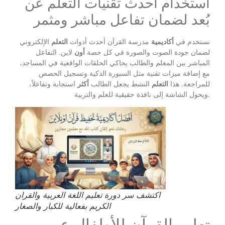
استخدام أحدث تقنيات التعلم عن
بُعد لضمان تفاعل مباشر ومثمر
نستخدم في
أكاديمية
مدرسة القرآن أحدث أدوات
التعلم
الإلكتروني
لضمان جودة الصوت والصورة في كل حصة
أون
لاين. التفاعل
المباشر بين المعلم والطالب يحاكي الحلقات الواقعية في المساجد،
مع إضافة ميزات تقنية مثل السبورة الذكية وتسجيل الحصص
للمراجعة. هذا
التعلم
النشط يجعل الطالب
أكثر
استجابة وتفاعلاً،
ويحول الشاشة إلى نافذة حقيقية للعلم والتربية.
اكتشف سر دورة تعليم اللغة العربية والقران
الكريم بفعالية للكبار والصغار
تعليم القرآن للأطفال عبر