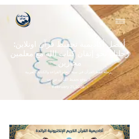
أفضل أكاديمية تحفيظ قرآن اونلاين:
رحلتك نحو إتقان كتاب الله مع معلمين
مجازين
,
رحلة حفظ القرآن في سنة
,
تعلم القراءة والكتابة بالعربية
موقع تحفيظ القران عن بعد
-
-
February 21, 2026