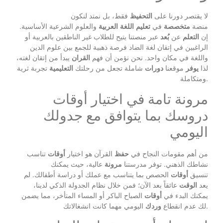
لا يقتصر دورنا على
التحفيظ
فقط، بل نمتد لنكون
منصة
متخصصة
في
تعليم
اللغة
العربية
والعلوم الشرعية الأساسية.
إن
التعلم
عن
بُعد
عبر منصتنا يتيح للطلاب غير الناطقين بالعربية أو
الراغبين في إتقان لغة الضاد فرصة ذهبية للجمع بين علوم الدين
واللغة في مكان واحد. نحن نؤمن أن فهم
القران
يبدأ من إتقان لغته،
لذا
يوفر
موقعنا
دورات
شاملة تجعل من رحلتك
التعليمية
تجربة ثرية
ومتكاملة.
مرونة تامة في اختيار أوقات
دروسك بما يتوافق مع جدولك
اليومي
من أهم مقومات النجاح في
حفظ
القرآن هو اختيار
أوقات
تناسب
نشاطك الذهني. توفر مدرستنا
مرونة
عالية، حيث يمكنك
تنسيق
أوقات
الحصص بما يتناسب مع عملك أو دراسة أطفالك. لم
يعد
الوقت
عائقاً بعد الآن؛ فمن خلال نظام الجدولة الذكي لدينا،
يمكنك البدء في
أوقات
الصباح الباكر أو المساء المتأخر، مما يضمن
اليومي مهما كانت انشغالاتك.
لك عدم انقطاع
وردك