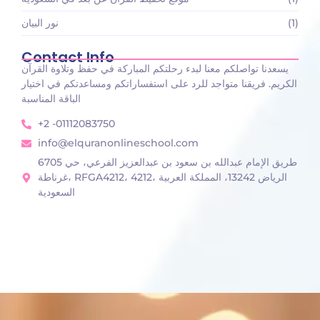
(1)
نور البيان
Contact Info
يسعدنا تواصلكم معنا لبدء رحلتكم المباركة في حفظ وتلاوة القرآن
الكريم. فريقنا متواجد للرد على استفساراتكم ومساعدتكم في اختيار
الباقة المناسبة
+2 -01112083750
info@elquranonlineschool.com
6705 طريق الإمام عبدالله بن سعود بن عبدالعزيز الفرعي، حي
غرناطة، RFGA4212، 4212، الرياض 13242، المملكة العربية
السعودية