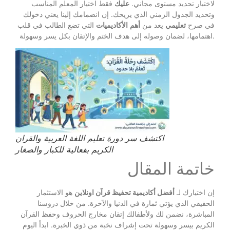
لاختبار تحديد مستوى مجاني.
عليك
فقط اختيار المعلم المناسب
وتحديد الجدول الزمني الذي يريحك. إن انضمامك إلينا يعني دخولك
في صرح
تعليمي
يعد من
أهم
الأكاديميات
التي تضع الطالب في قلب
اهتمامها، لضمان وصوله إلى هدف الختم والإتقان بكل يسر وسهولة.
اكتشف سر دورة تعليم اللغة العربية والقران
الكريم بفعالية للكبار والصغار
خاتمة المقال
إن اختيارك لـ
أفضل أكاديمية تحفيظ قرآن اونلاين
هو الاستثمار
الحقيقي الذي يؤتي ثمارة في الدنيا والآخرة. من خلال دروسنا
المباشرة، نضمن لك ولأطفالك إتقان مخارج الحروف وحفظ القرآن
الكريم بيسر وسهولة تحت إشراف نخبة من ذوي الخبرة. ابدأ اليوم