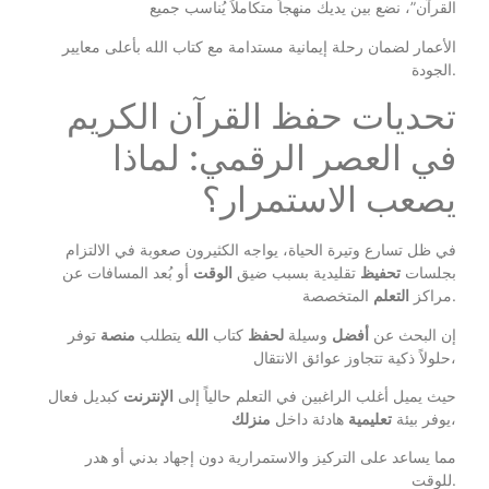
القرآن”، نضع بين يديك منهجاً متكاملاً يُناسب جميع
الأعمار لضمان رحلة إيمانية مستدامة مع كتاب الله بأعلى معايير
الجودة.
تحديات حفظ القرآن الكريم
في العصر الرقمي: لماذا
يصعب الاستمرار؟
في ظل تسارع وتيرة الحياة، يواجه الكثيرون صعوبة في الالتزام
بجلسات
تحفيظ
تقليدية بسبب ضيق
الوقت
أو بُعد المسافات عن
المتخصصة.
مراكز
التعلم
إن البحث عن
أفضل
وسيلة
لحفظ
كتاب
الله
يتطلب
منصة
توفر
حلولاً ذكية تتجاوز عوائق الانتقال،
حيث يميل أغلب الراغبين في التعلم حالياً إلى
الإنترنت
كبديل فعال
،
يوفر بيئة
تعليمية
هادئة داخل
منزلك
مما يساعد على التركيز والاستمرارية دون إجهاد بدني أو هدر
للوقت.