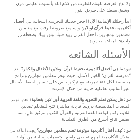
ولا تدع الفرصة تفوتك للتقرب من كلام الله بأسلوب تعليمي مرن
وشيق يضعك على طريق النور.
ابدأ رحلتك الإيمانية الآن!
احجز حصتك التجريبية المجانية في
أفضل
أكاديمية تحفيظ قرآن اونلاين
واستمتع بمرونة الوقت مع معلمين
معتمدين ومجازين. اجعل القرآن ربيع قلبك ونور بيتك بضغطة زر
واحدة؛ المقاعد محدودة
الأسئلة الشائعة
س: ما هي أفضل أكاديمية تحفيظ قرآن اونلاين للأطفال والكبار؟
تعد
“مدرسة القرآن” الخيار الأمثل، حيث توفر معلمين مجازين وبرامج
مخصصة لكل فئة عمرية، مع تركيز خاص على تيسير الحفظ للأطفال
عبر أساليب تفاعلية حديثة من خلال الإنترنت.
س: هل يمكن تعلم التجويد واللغة العربية أون لاين بفعالية؟
نعم، توفر
المنصات المتخصصة دروساً فردية مباشرة تتيح للمتعلم تصحيح
التلاوة وفهم قواعد اللغة العربية والقرآن الكريم بتركيز عالٍ، مما
يضمن نتائج أسرع من الطرق التقليدية.
س: كيف أختار أكاديمية موثوقة تضم معلمين مجازين؟
يجب التأكد من
امتلاك الأكاديمية لمنهج تعليمي واضح، وتقييمات إيجابية من أولياء