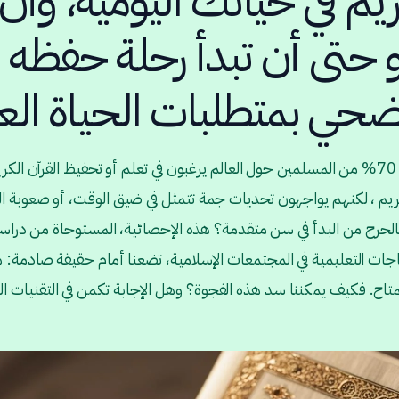
ريم في حياتك اليومية، وأن تُ
أو حتى أن تبدأ رحلة حفظه
ضحي بمتطلبات الحياة ال
هل تعلم أن ما يقرب من 70% من المسلمين حول العالم يرغبون في تعلم أو تحفيظ القرآن
كريم ، لكنهم يواجهون تحديات جمة تتمثل في ضيق الوقت، أو صعوبة ال
بالحرج من البدأ في سن متقدمة؟ هذه الإحصائية، المستوحاة من درا
ياجات التعليمية في المجتمعات الإسلامية، تضعنا أمام حقيقة صادمة: ه
لمتاح. فكيف يمكننا سد هذه الفجوة؟ وهل الإجابة تكمن في التقنيات ال