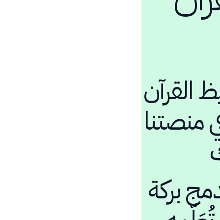
ظ القرآن
ي منصتنا
ك
مج بركة