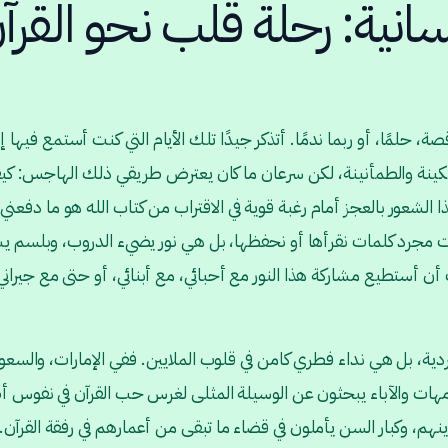
انية: رحلة قلب نحو القرآ
، حلمًا، أو ربما ندمًا. أتذكر جيدًا تلك الأيام التي كنت أستمع فيها إ
سكينة والطمأنينة، لكن سرعان ما كان يعترض طريقي ذلك الهاجس: ك
ا الشعور بالعجز أمام رغبة قوية في الاقتراب من كتاب الله هو ما دفع
ت مجرد كلمات نقرأها أو نحفظها، بل هي نور يضيء الدروب، وبلسم يش
أن أستطيع مشاركة هذا النور مع أحبائي، مع أبنائي، أو حتى مع جيران
ة، بل هي نداء فطري كامن في قلوب الملايين. ففي الإمارات، والسعود
أمهات والآباء يبحثون عن الوسيلة المثلى لغرس حب القرآن في نفوس أ
نهم، وكبار السن يأملون في قضاء ما تبقى من أعمارهم في رفقة القر