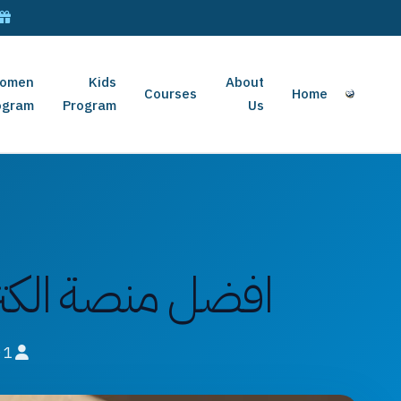
omen
Kids
About
Courses
Home
ogram
Program
Us
افضل منصة الكتروني
1
mahmoudismailm85@gmail.com