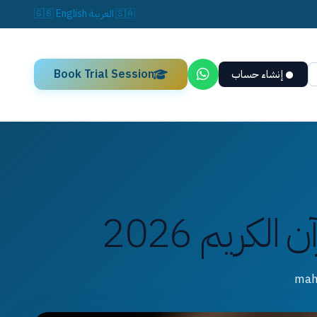
🇸🇦
العربية
English
🇬🇧
Book Trial Session
إنشاء حساب
كريم 2026