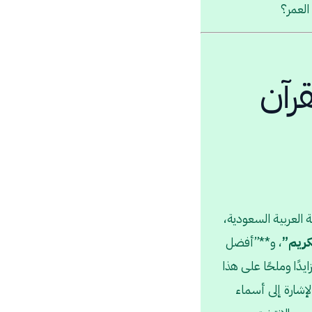
العمر؟
رآن
 العربية السعودية،
كريم”
، و**”أفضل
دًا وملحًا على هذا
إشارة إلى أسماء