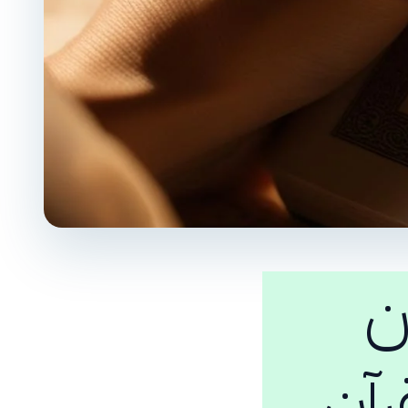
ن
رآن