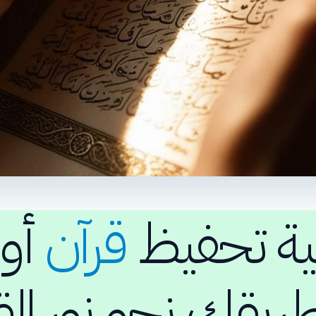
ية تحفيظ
قرآن
أو
طريقك نحو نور الق