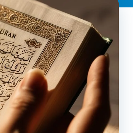
Frequently
Contact
Adults
Wom
Asked
Us
Program
Progr
Questions