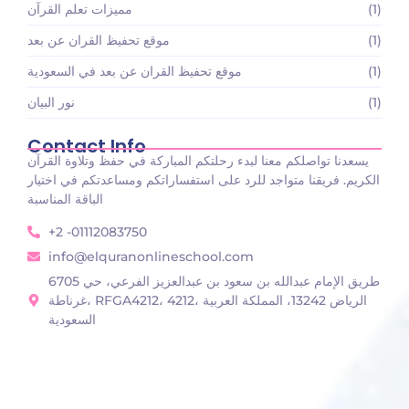
(1)
مميزات تعلم القرآن
(1)
موقع تحفيظ القران عن بعد
(1)
موقع تحفيظ القران عن بعد في السعودية
(1)
نور البيان
Contact Info
يسعدنا تواصلكم معنا لبدء رحلتكم المباركة في حفظ وتلاوة القرآن
الكريم. فريقنا متواجد للرد على استفساراتكم ومساعدتكم في اختيار
الباقة المناسبة
+2 -01112083750
info@elquranonlineschool.com
6705 طريق الإمام عبدالله بن سعود بن عبدالعزيز الفرعي، حي
غرناطة، RFGA4212، 4212، الرياض 13242، المملكة العربية
السعودية