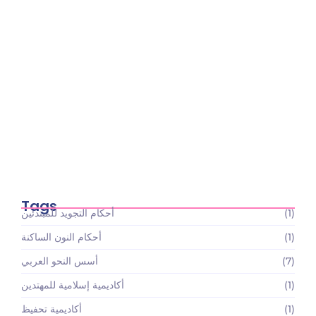
أسعار باقات تعليم القرآن الكريم والعلوم الإسلامية:
استثمارك…
May 22, 2026
Tags
(1)
أحكام التجويد للمبتدئين
(1)
أحكام النون الساكنة
(7)
أسس النحو العربي
(1)
أكاديمية إسلامية للمهتدين
(1)
أكاديمية تحفيظ