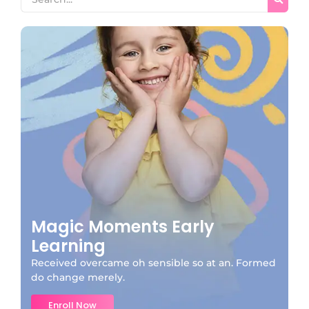
Magic Moments Early
Learning
Received overcame oh sensible so at an. Formed
do change merely.
Enroll Now