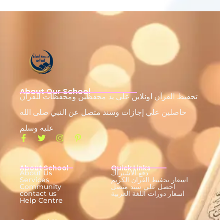
About Our School
تحفيظ القرآن اونلاين علي يد محفظين ومحفظات للقرآن
حاصلين علي إجازات وسند متصل عن النبي صلى الله
عليه وسلم
About School
Quick Links
دفع الاشتراك
About Us
اسعار تحفيظ القران الكريم
Services
احصل علي سند متصل
Community
اسعار دورات اللغة العربية
contact us
Help Centre