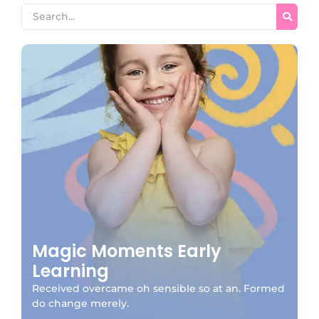
Magic Moments Early
Learning
Received overcame oh sensible so at an. Formed
do change merely.