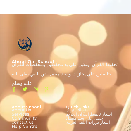
About Our School
تحفيظ القرآن اونلاين علي يد محفظين ومحفظات للقرآن
حاصلين علي إجازات وسند متصل عن النبي صلى الله
عليه وسلم
About School
Quick Links
دفع الاشتراك
About Us
اسعار تحفيظ القران الكريم
Services
احصل علي سند متصل
Community
اسعار دورات اللغة العربية
contact us
Help Centre