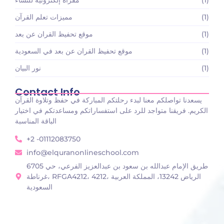
(1)
مقرأة إلكترونية للنساء
(1)
مميزات تعلم القرآن
(1)
موقع تحفيظ القران عن بعد
(1)
موقع تحفيظ القران عن بعد في السعودية
(1)
نور البيان
Contact Info
يسعدنا تواصلكم معنا لبدء رحلتكم المباركة في حفظ وتلاوة القرآن
الكريم. فريقنا متواجد للرد على استفساراتكم ومساعدتكم في اختيار
الباقة المناسبة
+2 -01112083750
info@elquranonlineschool.com
6705 طريق الإمام عبدالله بن سعود بن عبدالعزيز الفرعي، حي
غرناطة، RFGA4212، 4212، الرياض 13242، المملكة العربية
السعودية