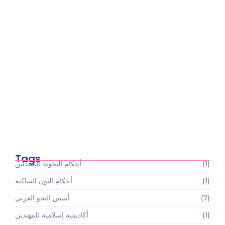
أسعار باقات تعليم القرآن الكريم والعلوم الإسلامية:
استثمارك…
May 22, 2026
Tags
(1)
أحكام التجويد للمبتدئين
(1)
أحكام النون الساكنة
(7)
أسس النحو العربي
(1)
أكاديمية إسلامية للمهتدين