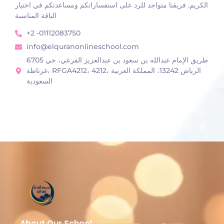
الكريم. فريقنا متواجد للرد على استفساراتكم ومساعدتكم في اختيار
الباقة المناسبة
+2 -01112083750
info@elquranonlineschool.com
6705 طريق الإمام عبدالله بن سعود بن عبدالعزيز الفرعي، حي
غرناطة، RFGA4212، 4212، الرياض 13242، المملكة العربية
السعودية
About Our School