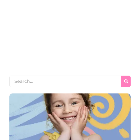
للقرآن؟
~
April 10, 2026
By
Zainab Seo
الدليل الشامل لفهم الفرق بين التجويد والترتيل والتلاوة: كيف ترتقي
بقراءتك للقرآن؟ الفرق بين التجويد والترتيل والتلاوة هل تساءلت يوماً
عن السر وراء تنوع المصطلحات القرآنية، وما هو الفرق بين التجويد
والترتيل والتلاوة بشكل دقيق وعملي يلامس واقعك؟ إن إدراك هذه
الفروق الجوهرية ليس مجرد ترف معرفي أو تنظير لغوي، بل هو الخطوة
الأولى والأهم نحو...
Read More