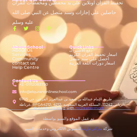
تحفيظ القرآن اونلاين علي يد محفظين ومحفظات للقرآن
حاصلين علي إجازات وسند متصل عن النبي صلى الله
عليه وسلم
About School
Quick Links
دفع الاشتراك
About Us
اسعار تحفيظ القران الكريم
Services
احصل علي سند متصل
Community
اسعار دورات اللغة العربية
contact us
Help Centre
Contact Us
+2 -01112083750
info@elquranonlineschool.com
6705 طريق الإمام عبدالله بن سعود بن عبدالعزيز الفرعي، حي
غرناطة، RFGA4212، 4212، الرياض 13242، المملكة العربية السعودية
© 2026 Created with
marketermart
تم عمل الموقع والسيو بواسطة
شركة
ماركتر مارت
للتسويق الالكتروني وخدمات السيو