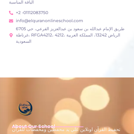
الباقة المناسبة
+2 -01112083750
info@elquranonlineschool.com
6705 طريق الإمام عبدالله بن سعود بن عبدالعزيز الفرعي، حي
غرناطة، RFGA4212، 4212، الرياض 13242، المملكة العربية
السعودية
About Our School
تحفيظ القرآن اونلاين علي يد محفظين ومحفظات للقرآن