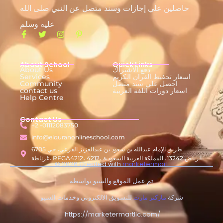
حاصلين علي إجازات وسند متصل عن النبي صلى الله
عليه وسلم
About School
Quick Links
دفع الاشتراك
About Us
اسعار تحفيظ القران الكريم
Services
احصل علي سند متصل
Community
اسعار دورات اللغة العربية
contact us
Help Centre
Contact Us
+2 -01112083750
info@elquranonlineschool.com
6705 طريق الإمام عبدالله بن سعود بن عبدالعزيز الفرعي، حي
غرناطة، RFGA4212، 4212، الرياض 13242، المملكة العربية السعودية
© 2026 Created with
marketermart
تم عمل الموقع والسيو بواسطة
شركة
ماركتر مارت
للتسويق الالكتروني وخدمات السيو
https://marketermartllc.com/