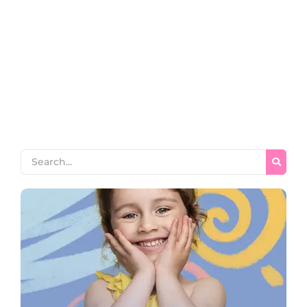
~
April 9, 2026
By
Zainab Seo
أسرار إتقان كلام الله: دليلك الشامل لمعرفة اهمية تعلم التجويد وأثره
على حياتك اهمية تعلم التجويد هل تساءلت يوماً عن السر العظيم وراء
الخشوع الذي يلامس قلبك عند الاستماع لتلاوة متقنة، وكيف يمكنك
الوصول إلى هذا المستوى الروحاني؟ تكمن الإجابة ببساطة في إدراك
اهمية تعلم التجويد كونه المفتاح الأساسي لفهم كلام الله وتدبر معانيه
العميقة. لا...
Read More