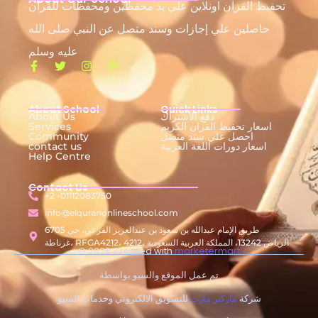
تحفيظ القرآن اونلاين علي يد محفظين ومحفظات للقرآن
حاصلين علي إجازات وسند متصل عن النبي صلى الله
عليه وسلم
About School
Quick Links
دفع الاشتراك
About Us
اسعار تحفيظ القران الكريم
Services
احصل علي سند متصل
Community
اسعار دورات اللغة العربية
contact us
Help Centre
Contact Us
+2 -01112083750
info@elquranonlineschool.com
6705 طريق الإمام عبدالله بن سعود بن عبدالعزيز الفرعي، حي
غرناطة، RFGA4212، 4212، الرياض 13242، المملكة العربية السعودية
© 2026 Created with
marketermart
تم عمل الموقع والسيو بواسطة
شركة
ماركتر مارت
للتسويق الالكتروني وخدمات السيو