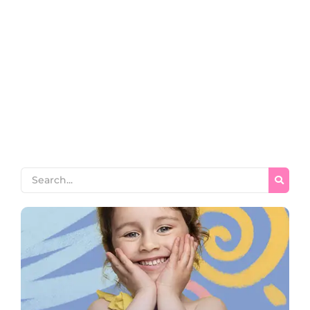
للقرآن؟
~
April 10, 2026
By
Zainab Seo
الدليل الشامل لفهم الفرق بين التجويد والترتيل والتلاوة: كيف ترتقي
بقراءتك للقرآن؟ الفرق بين التجويد والترتيل والتلاوة هل تساءلت يوماً
عن السر وراء تنوع المصطلحات القرآنية، وما هو الفرق بين التجويد
والترتيل والتلاوة بشكل دقيق وعملي يلامس واقعك؟ إن إدراك هذه
الفروق الجوهرية ليس مجرد ترف معرفي أو تنظير لغوي، بل هو الخطوة
الأولى والأهم نحو...
Read More