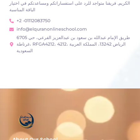
الكريم. فريقنا متواجد للرد على استفساراتكم ومساعدتكم في اختيار
الباقة المناسبة
+2 -01112083750
info@elquranonlineschool.com
6705 طريق الإمام عبدالله بن سعود بن عبدالعزيز الفرعي، حي
غرناطة، RFGA4212، 4212، الرياض 13242، المملكة العربية
السعودية
About Our School