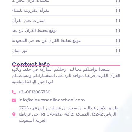
(1)
معلمات قرآن مجازات
(1)
مقرأة إلكترونية للنساء
(1)
مميزات تعلم القرآن
(1)
موقع تحفيظ القران عن بعد
(1)
موقع تحفيظ القران عن بعد في السعودية
(1)
نور البيان
Contact Info
يسعدنا تواصلكم معنا لبدء رحلتكم المباركة في حفظ وتلاوة
القرآن الكريم. فريقنا متواجد للرد على استفساراتكم ومساعدتكم
في اختيار الباقة المناسبة
+2 -01112083750
info@elquranonlineschool.com
6705 طريق الإمام عبدالله بن سعود بن عبدالعزيز الفرعي،
حي غرناطة، RFGA4212، 4212، الرياض 13242، المملكة
العربية السعودية