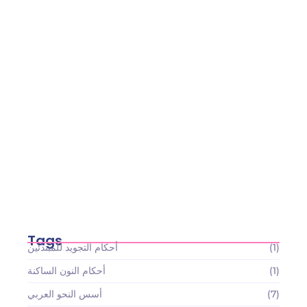
أسعار باقات تعليم القرآن الكريم والعلوم الإسلامية:
استثمارك…
May 22, 2026
Tags
(1)
أحكام التجويد للمبتدئين
(1)
أحكام النون الساكنة
(7)
أسس النحو العربي