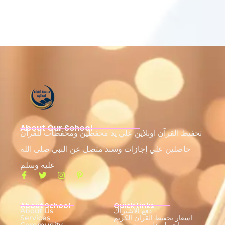
About Our School
تحفيظ القرآن اونلاين علي يد محفظين ومحفظات للقرآن
حاصلين علي إجازات وسند متصل عن النبي صلى الله
عليه وسلم
About School
Quick Links
دفع الاشتراك
About Us
اسعار تحفيظ القران الكريم
Services