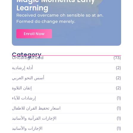
Learning
Received overcame oh sensible so at an.
Formed do change merely.
Enroll Now
Category
Uncategorized
(73)
(2)
أدلة إرشادية
(2)
أسس النحو العربي
(2)
إتقان التلاوة
(1)
إرشادات للآباء
(1)
اسعار تحفيظ القران للاطفال
(1)
الإجازات القرآنية والأسانيد
(1)
الإجازات والأسانيد