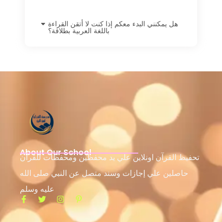
هل يمكنني البدء معكم إذا كنت لا أتقن القراءة
باللغة العربية بطلاقة؟
About Our School
تحفيظ القرآن اونلاين علي يد محفظين ومحفظات للقرآن
حاصلين علي إجازات وسند متصل عن النبي صلى الله
عليه وسلم