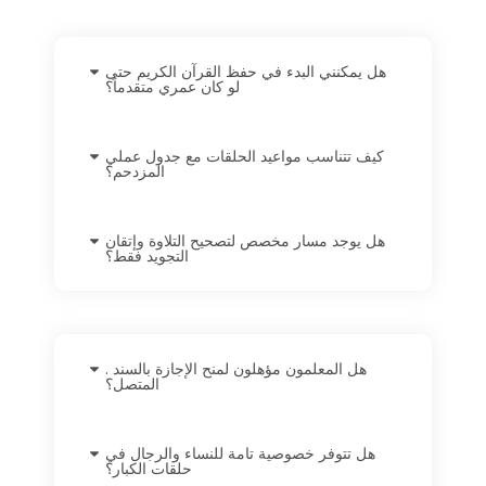
هل يمكنني البدء في حفظ القرآن الكريم حتى
لو كان عمري متقدماً؟
كيف تتناسب مواعيد الحلقات مع جدول عملي
المزدحم؟
هل يوجد مسار مخصص لتصحيح التلاوة وإتقان
التجويد فقط؟
. هل المعلمون مؤهلون لمنح الإجازة بالسند
المتصل؟
هل تتوفر خصوصية تامة للنساء والرجال في
حلقات الكبار؟