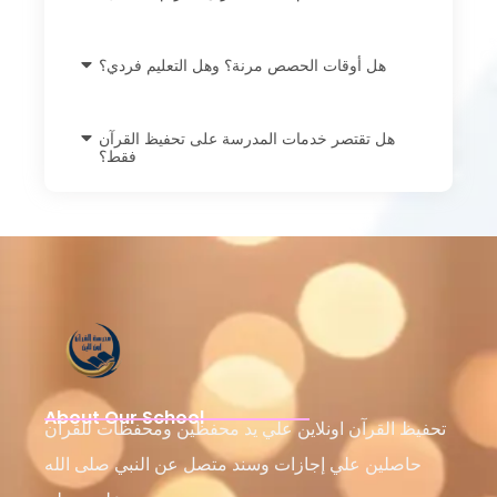
هل أوقات الحصص مرنة؟ وهل التعليم فردي؟
هل تقتصر خدمات المدرسة على تحفيظ القرآن
فقط؟
About Our School
تحفيظ القرآن اونلاين علي يد محفظين ومحفظات للقرآن
حاصلين علي إجازات وسند متصل عن النبي صلى الله