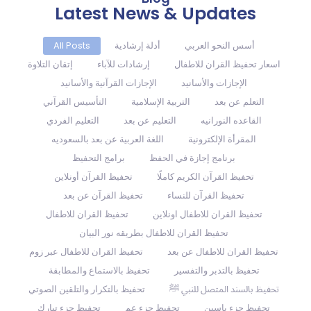
Latest News & Updates
أسس النحو العربي
أدلة إرشادية
All Posts
اسعار تحفيظ القران للاطفال
إرشادات للآباء
إتقان التلاوة
الإجازات والأسانيد
الإجازات القرآنية والأسانيد
التعلم عن بعد
التربية الإسلامية
التأسيس القرآني
القاعده النورانيه
التعليم عن بعد
التعليم الفردي
المقرأة الإلكترونية
اللغة العربية عن بعد بالسعوديه
برنامج إجازة في الحفظ
برامج التحفيظ
تحفيظ القرآن الكريم كاملًا
تحفيظ القرآن أونلاين
تحفيظ القرآن للنساء
تحفيظ القرآن عن بعد
تحفيظ القران للاطفال اونلاين
تحفيظ القران للاطفال
تحفيظ القران للاطفال بطريقه نور البيان
تحفيظ القران للاطفال عن بعد
تحفيظ القران للاطفال عبر زوم
تحفيظ بالتدبر والتفسير
تحفيظ بالاستماع والمطابقة
تحفيظ بالسند المتصل للنبي ﷺ
تحفيظ بالتكرار والتلقين الصوتي
تحفيظ جزء ياسين
تحفيظ جزء عم
تحفيظ جزء تبارك