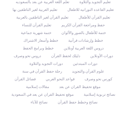
تعليم التجويد والتلاوة
تعلم اللغة العربية عن بعد بالسعوديه
تعليم القاعده النورانيه للاطفال
تعليم العربية لغير الناطقين بها
تعليم القرآن للأطفال
تعليم القرآن لغير الناطقين بالعربية
حفظ ومراجعة القرآن الكريم
تعليم القرآن للنساء
ختمة للأطفال بالصور والألوان
ختمة شهرية جماعية
خطط وإرشادات قرآنية
خطط وأسعار الاشتراك
دروس اللغة العربية أونلاين
خطط وبرامج الحفظ
دورات الأونلاين
دليلك لحفظ القرآن
دروس نحو وصرف
دورات المبتدئين
دورات التجويد والتلاوة
علوم القرآن والتجويد
رحلة حفظ القرآن في سنة
كورس نحو وصرف
قواعد النحو العربي
فضائل القرآن
موقع تحفيظ القران عن بعد
مقالات إسلامية
نصائح تربوية إسلامية
موقع تحفيظ القران عن بعد في السعودية
نصائح وخطط حفظ القرآن
نصائح للآباء