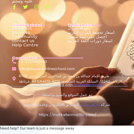
عليه وسلم
About School
Quick Links
دفع الاشتراك
About Us
اسعار تحفيظ القران الكريم
Services
احصل علي سند متصل
Community
اسعار دورات اللغة العربية
contact us
Help Centre
Contact Us
+2 -01112083750
info@elquranonlineschool.com
6705 طريق الإمام عبدالله بن سعود بن عبدالعزيز الفرعي، حي
غرناطة، RFGA4212، 4212، الرياض 13242، المملكة العربية السعودية
© 2026 Created with
marketermart
تم عمل الموقع والسيو بواسطة
شركة
ماركتر مارت
للتسويق الالكتروني وخدمات السيو
https://marketermartllc.com/
Need help? Our team is just a message away