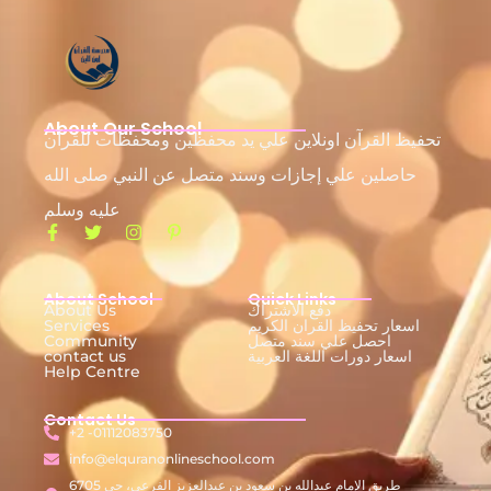
About Our School
تحفيظ القرآن اونلاين علي يد محفظين ومحفظات للقرآن
حاصلين علي إجازات وسند متصل عن النبي صلى الله
عليه وسلم
About School
Quick Links
دفع الاشتراك
About Us
اسعار تحفيظ القران الكريم
Services
احصل علي سند متصل
Community
اسعار دورات اللغة العربية
contact us
Help Centre
Contact Us
+2 -01112083750
info@elquranonlineschool.com
6705 طريق الإمام عبدالله بن سعود بن عبدالعزيز الفرعي، حي