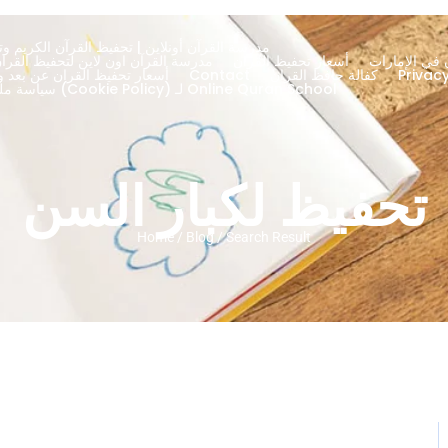
مدرسة القرآن أونلاين | تحفيظ القرآن الكريم وتج
 في الإمارات
أسعار تحفيظ القران
About – مدرسة القرآن اون لاين لتحفيظ الق
كفالة حافظ القران
Contact
أسعار تحفيظ القران عن بعد ود
سياسة ملفات تعريف الارتباط (Cookie Policy) لـ Online Quran School
تحفيظ لكبار السن
Home / Blog / Search Result