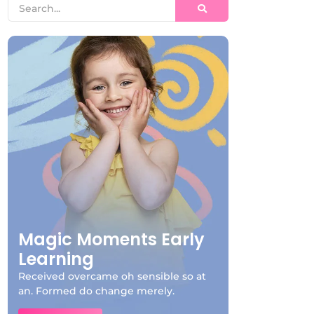
Magic Moments Early
Learning
Received overcame oh sensible so at
an. Formed do change merely.