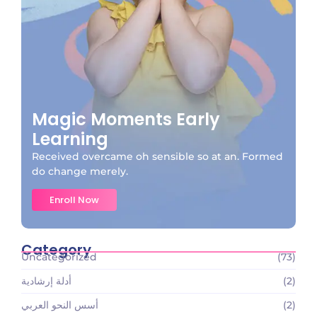
Magic Moments Early
Learning
Received overcame oh sensible so at an. Formed
do change merely.
Enroll Now
Category
Uncategorized
(73)
(2)
أدلة إرشادية
(2)
أسس النحو العربي