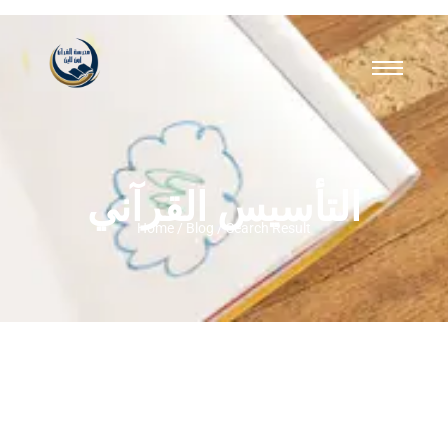
التأسيس القرآني
Home / Blog / Search Result
الدليل التربوي الشامل: ما هو افضل سن
للبدء في حفظ القران للاطفال لضمان