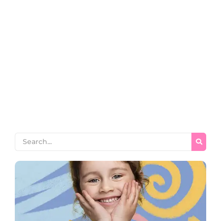
أسرار إتقان التلاوة: دليلك الشامل لاختيار
أفضل دورة تجويد القران الكريم للمبتدئين
~
April 9, 2026
By
Zainab Seo
أسرار إتقان التلاوة: دليلك الشامل لاختيار أفضل دورة تجويد القران
الكريم للمبتدئين دليلك الشامل لاختيار أفضل دورة تجويد هل تشعر
بصعوبة في نطق الكلمات القرآنية وتخشى الوقوع في الأخطاء أثناء
التلاوة اليومية العظيمة؟ إن مفتاحك الذهبي لتجاوز هذه العقبات النفسية
والعملية يبدأ حصراً من التسجيل في دورة تجويد القران الكريم للمبتدئين
مصممة خصيصاً لتأخذ بيدك من...
Read More