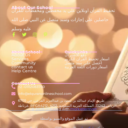
About Our School
تحفيظ القرآن اونلاين علي يد محفظين ومحفظات للقرآن
حاصلين علي إجازات وسند متصل عن النبي صلى الله
عليه وسلم
About School
Quick Links
دفع الاشتراك
About Us
اسعار تحفيظ القران الكريم
Services
احصل علي سند متصل
Community
اسعار دورات اللغة العربية
contact us
Help Centre
Contact Us
+2 -01112083750
info@elquranonlineschool.com
6705 طريق الإمام عبدالله بن سعود بن عبدالعزيز الفرعي، حي
غرناطة، RFGA4212، 4212، الرياض 13242، المملكة العربية السعودية
© 2026 Created with
marketermart
تم عمل الموقع والسيو بواسطة