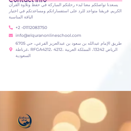
Contact Info
يسعدنا تواصلكم معنا لبدء رحلتكم المباركة في حفظ وتلاوة القرآن
الكريم. فريقنا متواجد للرد على استفساراتكم ومساعدتكم في اختيار
الباقة المناسبة
+2 -01112083750
info@elquranonlineschool.com
6705 طريق الإمام عبدالله بن سعود بن عبدالعزيز الفرعي، حي
غرناطة، RFGA4212، 4212، الرياض 13242، المملكة العربية
السعودية