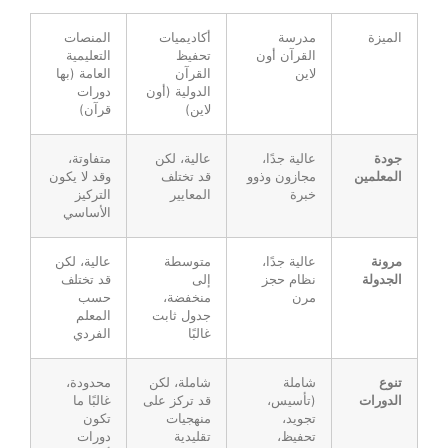
الميزة
مدرسة
أكاديميات
المنصات
القرآن أون
تحفيظ
التعليمية
لاين
القرآن
العامة (بها
الدولية (أون
دورات
لاين)
قرآن)
جودة
عالية جدًا،
عالية، لكن
متفاوتة،
المعلمين
مجازون وذوو
قد تختلف
وقد لا يكون
خبرة
المعايير
التركيز
الأساسي
مرونة
عالية جدًا،
متوسطة
عالية، لكن
الجدولة
نظام حجز
إلى
قد تختلف
مرن
منخفضة،
حسب
جدول ثابت
المعلم
غالبًا
الفردي
تنوع
شاملة
شاملة، لكن
محدودة،
الدورات
(تأسيس،
قد تركز على
غالبًا ما
تجويد،
منهجيات
تكون
تحفيظ،
تقليدية
دورات