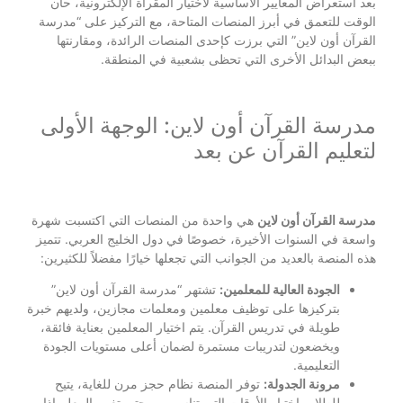
بعد استعراض المعايير الأساسية لاختيار المقرأة الإلكترونية، حان
الوقت للتعمق في أبرز المنصات المتاحة، مع التركيز على “مدرسة
القرآن أون لاين” التي برزت كإحدى المنصات الرائدة، ومقارنتها
ببعض البدائل الأخرى التي تحظى بشعبية في المنطقة.
مدرسة القرآن أون لاين: الوجهة الأولى
لتعليم القرآن عن بعد
مدرسة القرآن أون لاين
هي واحدة من المنصات التي اكتسبت شهرة
واسعة في السنوات الأخيرة، خصوصًا في دول الخليج العربي. تتميز
هذه المنصة بالعديد من الجوانب التي تجعلها خيارًا مفضلاً للكثيرين:
الجودة العالية للمعلمين:
تشتهر “مدرسة القرآن أون لاين”
بتركيزها على توظيف معلمين ومعلمات مجازين، ولديهم خبرة
طويلة في تدريس القرآن. يتم اختيار المعلمين بعناية فائقة،
ويخضعون لتدريبات مستمرة لضمان أعلى مستويات الجودة
التعليمية.
مرونة الجدولة:
توفر المنصة نظام حجز مرن للغاية، يتيح
للطلاب اختيار الأوقات التي تناسبهم، وحتى تغيير المعلم إذا