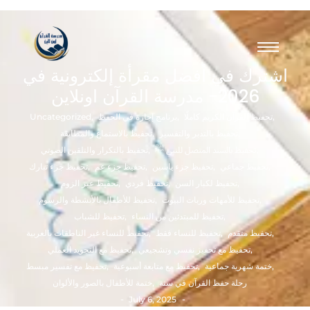
اشترك في أفضل مقرأة إلكترونية في
2026- مدرسة القرآن اونلاين
,
تحفيظ القرآن الكريم كاملًا
,
برنامج إجازة في الحفظ
,
Uncategorized
,
تحفيظ بالتدبر والتفسير
,
تحفيظ بالاستماع والمطابقة
,
تحفيظ بالسند المتصل للنبي ﷺ
,
تحفيظ بالتكرار والتلقين الصوتي
,
تحفيظ جماعي
,
تحفيظ جزء ياسين
,
تحفيظ جزء عم
,
تحفيظ جزء تبارك
,
تحفيظ لكبار السن
,
تحفيظ فردي
,
تحفيظ عبر الزوم
,
تحفيظ للأمهات وربات البيوت
,
تحفيظ للأطفال بالأنشطة والرسوم
,
تحفيظ للمبتدئين من النساء
,
تحفيظ للشباب
,
تحفيظ متقدم
,
تحفيظ للنساء فقط
,
تحفيظ للنساء غير الناطقات بالعربية
,
تحفيظ مع تحفيز نفسي وتشجيعي
,
تحفيظ مع التجويد العملي
,
ختمة شهرية جماعية
,
تحفيظ مع متابعة أسبوعية
,
تحفيظ مع تفسير مبسط
رحلة حفظ القرآن في سنة
,
ختمة للأطفال بالصور والألوان
-
-
July 6, 2025