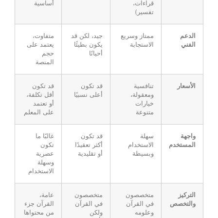
قراءات،
أساسية
تفسير)
الدعم
ممتاز وسريع
جيد، لكن قد
متفاوت،
الفني
الاستجابة
يكون بطيئًا
يعتمد على
أحيانًا
حجم
المنصة
الأسعار
تنافسية
قد تكون
قد تكون
ومعقولة،
أعلى نسبيًا
أقل تكلفة،
خيارات
أو تعتمد
متنوعة
على المعلم
واجهة
سهلة
قد تكون
غالبًا ما
المستخدم
الاستخدام
أكثر تعقيدًا
تكون
وبسيطة
أو تقليدية
عصرية
وسهلة
الاستخدام
التركيز
متخصصون
متخصصون
عامة،
والتخصص
في القرآن
في القرآن
القرآن جزء
وعلومه
ولكن
من محتواها