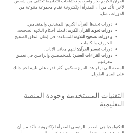
القرآن الكريم بحر واسع، والاحتياجات التعليمية تختلف من شخص
لآخر. تأكد من أن المقرأة الإلكترونية تقدم مجموعة متنوعة من
الدورات، مثل:
دورات تحفيظ القرآن الكريم:
للمبتدئين والمتقدمين.
دورات تجويد القرآن الكريم:
لتعلم أحكام التلاوة الصحيحة.
و دورات تصحيح التلاوة:
للمساعدة في إتقان النطق الصحيح
للحروف والكلمات.
دورات تفسير القرآن:
لفهم معاني الآيات.
دورات القراءات العشر:
للمتخصصين والراغبين في تعميق
معرفتهم.
المنصة التي توفر هذا التنوع ستكون أكثر قدرة على تلبية احتياجاتك
على المدى الطويل.
التقنيات المستخدمة وجودة المنصة
التعليمية
التكنولوجيا هي العصب الرئيسي للمقرأة الإلكترونية. تأكد من أن
المنصة تستخدم تقنيات حديثة وموثوقة لتقديم الدروس. يجب أن