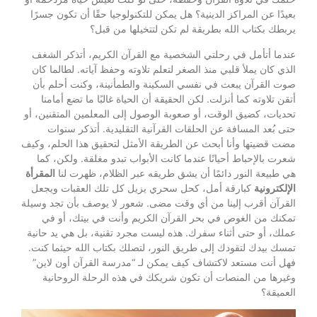
بعيدًا عن المراكز الدينية؟ هل يمكن للتكنولوجيا حقًا أن تكون جسرًا
يربطك بكتاب الله بطريقة لم تكن لتتخيلها من قبل؟
عندما أتأمل في رحلتي الشخصية مع القرآن الكريم، أتذكر الشغف
الذي كان يملأ قلبي منذ الصغر لتعلم تلاوته وحفظ آياته. لطالما كان
صوت القرآن يبعث في نفسي السكينة والطمأنينة، وكنت أحلم بأن
أتقن تلاوته كما أنزلت. لكن الحقيقة أن الحياة غالبًا ما تضع أمامنا
تحديات، كضيق الوقت، أو صعوبة الوصول إلى المعلمين المتقنين، أو
حتى بُعد المسافة عن الحلقات القرآنية التقليدية. أتذكر سنوات
مضت قضيتها وأنا أبحث عن الطريقة الأمثل لتحقيق هذا الحلم، وكيف
شعرت بالإحباط أحيانًا عندما كانت الأبواب تبدو مغلقة. ولكن، كما
هي طبيعة النور دائمًا أن يشق طريقه عبر الظلام، ظهرت لنا
المقرأة
الإلكترونية
كبارقة أمل، كحل سحري يزيل كل تلك العقبات ويجعل
القرآن أقرب إلينا من أي وقت مضى. شعور لا يوصف بأن تجد وسيلة
تمكنك من الغوص في بحر القرآن الكريم وأنت في بيتك، أو في
عملك، أو حتى أثناء سفرك. هذه ليست مجرد تقنية، بل هي يد حانية
تمسك بيدك لتقودك إلى طريق النور، لتصلك بكتاب الله حيثما كنت.
فهل أنت مستعد لاكتشاف كيف يمكن لـ “مدرسة القرآن أون لاين”
وغيرها من المنصات أن تكون شريكك في هذه الرحلة الروحانية
العميقة؟