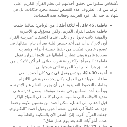
لأشخاص تمكنوا من تحقيق أحلامهم في تعلم القرآن الكريم، على
الرغم من كل الظروف. هذه القصص ليست مجرد حكايات، بل هي
شهادات حية على قوة العزيمة وفعالية هذه المنصات:
فاطمة، 45 عامًا، أم لثلاثة أطفال من الرياض:
لطالما حلمت
فاطمة بحفظ القرآن الكريم، ولكن مسؤولياتها الأسرية
والمهنية كانت تحول دون ذلك. عندما اكتشفت “مدرسة القرآن
أون لاين”، بدأت في أخذ حصص ليلية بعد أن ينام أطفالها. في
غضون عامين، تمكنت من حفظ خمسة أجزاء، وشعرت
بسعادة غامرة وهي تشارك أطفالها في تلاوة القرآن. تقول
فاطمة: “المقرأة الإلكترونية غيرت حياتي. لم أكن لأتمكن من
تحقيق هذا الحلم لولا المرونة التي قدمتها لي.”
أحمد، 30 عامًا، مهندس يعمل في دبي:
كان أحمد يقضي
ساعات طويلة في العمل، وكان يجد صعوبة في الالتزام
بحلقات التحفيظ التقليدية. قرر أن يجرب التعلم عبر الإنترنت،
وبدأ مع أحد المعلمين في منصة موثوقة. بفضل قدرته على
تحديد الأوقات التي تناسبه، حتى لو كانت في الصباح الباكر
قبل الذهاب إلى العمل، تمكن أحمد من تحسين تلاوته وحفظ
جزء عم كاملاً في غضون بضعة أشهر. يقول أحمد: “التكنولوجيا
جعلت القرآن أقرب إليّ. أشعر الآن بالسكينة والطمأنينة
عندما أتلو آيات الله بعد يوم عمل شاق.”
سارة، 22 عامًا، طالبة جامعية من جدة:
كانت سارة ترغب في