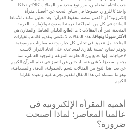
جذب انتباه المتعلمين، يبرز نوع محدد من المقالات كالأكثر نجاحًا
واجتذابًا للزوار، خصوصًا في سياق البحث عن “أفضل مقرأة
إلكترونية” أو “أفضل منصة لتحفيظ القرآن”. بعد تحليل مكثف للأنماط
السائدة في كل من المملكة العربية السعودية والإمارات العربية
المتحدة، تبين أن
المقالات ذات الطابع الدليلي الشامل والمقارن هي
الأكثر شيوعًا ونجاحًا
. هذه المقالات لا تكتفي بتقديم قائمة بالخيارات
المتاحة، بل تتعمق في تحليل كل خيار، وتقدم مقارنات موضوعية،
وتوفر نصائح عملية للقارئ لمساعدته على اتخاذ القرار الأنسب
لاحتياجاته. إنها تجمع بين المعلومة الموثقة والتوجيه العملي، مما
يجعلها مصدرًا لا غنى عنه للباحثين عن التميز في تعلم القرآن الكريم
عن بعد. هذا النوع من المقالات يتسم بالشمولية، الدقة، والمصداقية،
وهو ما سنتبناه في هذا المقال لتقديم تجربة غنية ومفيدة لقارئنا
الكريم.
أهمية المقرأة الإلكترونية في
عالمنا المعاصر: لماذا أصبحت
ضرورة؟