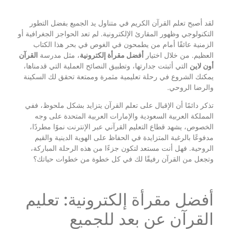
لقد أصبح تعلم القرآن الكريم في متناول يد الجميع بفضل التطور
التكنولوجي وظهور المقارئ الإلكترونية. لم تعد الحواجز الجغرافية أو
الزمنية عائقًا أمام من يطمحون في الغوص في بحر هذا الكتاب
العظيم. من خلال اختيار
أفضل مقرأة إلكترونية
، مثل مدرسة
القرآن
أون لاين
التي أثبتت جدارتها، وتطبيق النصائح العملية التي قدمناها،
يمكنك الشروع في رحلة تعليمية مثمرة وممتعة تحقق لك السكينة
والرضا الروحي.
تذكر دائمًا أن الإقبال على تعلم القرآن يتزايد بشكل ملحوظ، ففي
المملكة العربية السعودية والإمارات العربية المتحدة على وجه
الخصوص، يشهد قطاع التعليم القرآني عبر الإنترنت نموًا مطردًا،
مدفوعًا بالرغبة المتزايدة في الحفاظ على الهوية الدينية والقيم
الروحية. فهل أنت مستعد لتكون جزءًا من هذه الرحلة المباركة،
وتجعل من القرآن رفيقًا لك في كل خطوة من خطوات حياتك؟
أفضل مقرأة إلكترونية: تعليم
القرآن عن بعد للجميع