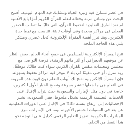
في عصر تتسارع فيه وتيرة الحياة وتتشابك فيه المهام اليومية، أصبح
البحث عن وسائل مرنة وفعالة لتعلم القرآن الكريم أمرًا بالغ الأهمية.
لم تعد الطرق التقليدية لتحفيظ القرآن، التي غالبًا ما تتطلب الحضور
الفعلي في مراكز محددة وفي أوقات ثابتة، تتناسب مع نمط حياة
الكثيرين. وهنا تبرز أهمية المقرأة الإلكترونية كحل عصري ومبتكر
يلبي هذه الحاجة الملحة.
تتيح المقرأة الإلكترونية للمسلمين في جميع أنحاء العالم، بغض النظر
عن موقعهم الجغرافي أو التزاماتهم الزمنية، فرصة التواصل مع
معلمين ومعلمات متقنين للقرآن الكريم. سواء كنت طالبًا، موظفًا،
ربة منزل، أو حتى مقيمًا في بلد لا تتوفر فيه مراكز تحفيظ بسهولة،
فإن المقرأة الإلكترونية تفتح لك أبواب التعلم دون قيود. هذه المرونة
في التعلم هي ما جعلها تنتشر بسرعة وتصبح الخيار الأول للكثيرين،
خاصة في دول مثل الإمارات والسعودية حيث يتزايد الإقبال على
الخدمات التعليمية الرقمية بشكل ملحوظ. ففي السعودية، تشير
الإحصائيات إلى ارتفاع بنسبة 35% في الإقبال على الدورات التعليمية
عن بعد في السنوات الخمس الأخيرة، بينما في الإمارات، تبرز
المبادرات الحكومية لتعزيز التعليم الرقمي كدليل على التوجه نحو
هذا النمط من التعلم.