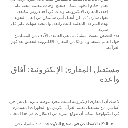
تعلم أحكام التجويد بشكل صحيح. وجدت معلمة متقنة على
إحدى المقارئ الإلكترونية، وبدأت في أخذ دروس مكثفة.
تقول سارة: “لم أكن أتخيل أنني سأتمكن من إتقان التجويد
بهذه السرعة. المعلمة كانت رائعة، والمنصة سهلت عليّ كل
شيء.”
هذه القصص ليست استثناءً، بل هي القاعدة. الآلاف من المسلمين
حول العالم يستفيدون يوميًا من المقارئ الإلكترونية لتحقيق أهدافهم
القرآنية.
مستقبل المقارئ الإلكترونية: آفاق
واعدة
لا شك أن المقارئ الإلكترونية ليست مجرد موضة عابرة، بل هي جزء
أساسي من مستقبل تعليم القرآن الكريم. مع التطورات المستمرة
في التكنولوجيا، يمكننا أن نتوقع المزيد من الابتكارات في هذا المجال:
الذكاء الاصطناعي في تصحيح التلاوة:
قد نشهد تطورات في