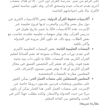
على الرغم من تميز “مدرسة القرآن أون لاين”، إلا أن هناك منصات
أخرى تقدم خدمات جيدة وتستحق الذكر، وقد تكون مناسبة لبعض
الأفراد بناءً على احتياجاتهم الخاصة:
أكاديميات تحفيظ القرآن الدولية:
بعض الأكاديميات الكبرى في
دول مثل مصر والأردن والمغرب لديها فروع تعليمية عبر
الإنترنت. هذه الأكاديميات غالبًا ما تتميز بتاريخ طويل في
تدريس القرآن، وقد توفر منهجيات تعليمية تقليدية تتناسب مع
بعض الطلاب. ومع ذلك، قد تكون أقل مرونة في الجدولة
وأكثر تكلفة.
المنصات التعليمية العامة:
بعض المنصات التعليمية الكبرى
التي تقدم دورات في مجالات متنوعة قد تضم أقسامًا لتعليم
القرآن الكريم. هذه المنصات غالبًا ما تكون ذات بنية تحتية
تقنية قوية، ولكن قد تفتقر إلى التخصص العميق في مجال
القرآن الكريم أو قد لا توفر نفس مستوى الإشراف على
المعلمين مقارنة بالمنصات المتخصصة.
المعلمين المستقلين على منصات العمل الحر:
يمكن العثور
على معلمين ومعلمات فرديين يقدمون دروسًا خاصة عبر
الإنترنت على منصات العمل الحر. هذا الخيار يمكن أن يكون
مرنًا من حيث الجدولة والأسعار، ولكنه يتطلب جهدًا أكبر في
البحث والتحقق من كفاءة المعلم.
مقارنة سريعة: