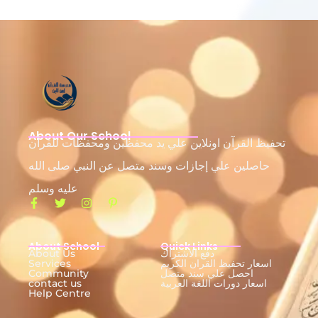
About Our School
تحفيظ القرآن اونلاين علي يد محفظين ومحفظات للقرآن
حاصلين علي إجازات وسند متصل عن النبي صلى الله
عليه وسلم
About School
Quick Links
دفع الاشتراك
About Us
اسعار تحفيظ القران الكريم
Services
احصل علي سند متصل
Community
اسعار دورات اللغة العربية
contact us
Help Centre