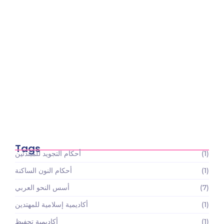
أسعار باقات تعليم القرآن الكريم والعلوم الإسلامية:
استثمارك…
May 22, 2026
Tags
(1)
أحكام التجويد للمبتدئين
(1)
أحكام النون الساكنة
(7)
أسس النحو العربي
(1)
أكاديمية إسلامية للمهتدين
(1)
أكاديمية تحفيظ