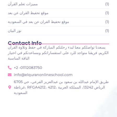
(1)
مميزات تعلم القرآن
(1)
موقع تحفيظ القران عن بعد
(1)
موقع تحفيظ القران عن بعد في السعودية
(1)
نور البيان
Contact Info
يسعدنا تواصلكم معنا لبدء رحلتكم المباركة في حفظ وتلاوة القرآن
الكريم. فريقنا متواجد للرد على استفساراتكم ومساعدتكم في اختيار
الباقة المناسبة
+2 -01112083750
info@elquranonlineschool.com
6705 طريق الإمام عبدالله بن سعود بن عبدالعزيز الفرعي، حي
غرناطة، RFGA4212، 4212، الرياض 13242، المملكة العربية
السعودية