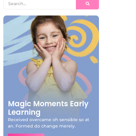
Magic Moments Early
Learning
Received overcame oh sensible so at
an. Formed do change merely.