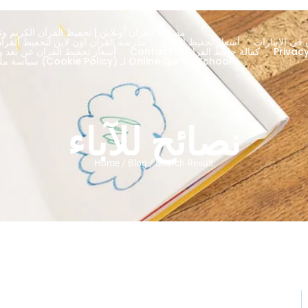
مدرسة القرآن أونلاين | تحفيظ القرآن الكريم وتج
 في الإمارات
أسعار تحفيظ القران
About – مدرسة القرآن اون لاين لتحفيظ الق
كفالة حافظ القران
Contact
أسعار تحفيظ القران عن بعد ود
سياسة ملفات تعريف الارتباط (Cookie Policy) لـ Online Quran School
نصائح للآباء
Home / Blog / Search Result