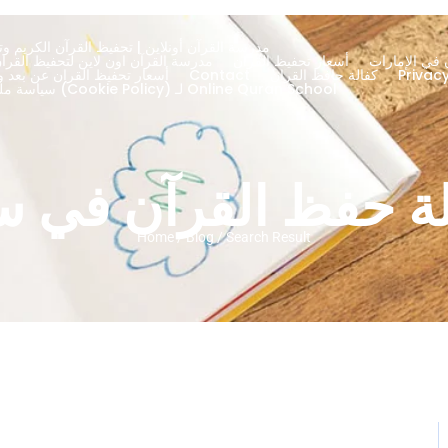
مدرسة القرآن أونلاين | تحفيظ القرآن الكريم وتج
 في الإمارات
أسعار تحفيظ القران
About – مدرسة القرآن اون لاين لتحفيظ الق
كفالة حافظ القران
Contact
أسعار تحفيظ القران عن بعد ود
سياسة ملفات تعريف الارتباط (Cookie Policy) لـ Online Quran School
ة حفظ القرآن في س
Home / Blog / Search Result