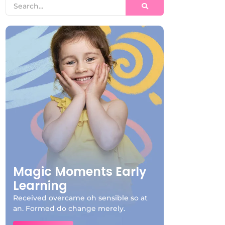
Magic Moments Early
Learning
Received overcame oh sensible so at
an. Formed do change merely.