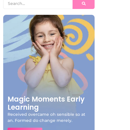
Magic Moments Early
Learning
Received overcame oh sensible so at
an. Formed do change merely.