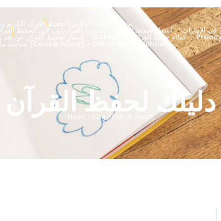
مدرسة القرآن أونلاين | تحفيظ القرآن الكريم وتج
 في الإمارات
أسعار تحفيظ القران
About – مدرسة القرآن اون لاين لتحفيظ الق
كفالة حافظ القران
Contact
أسعار تحفيظ القران عن بعد ود
سياسة ملفات تعريف الارتباط (Cookie Policy) لـ Online Quran School
دليلك لحفظ القرآن
Home / Blog / Search Result