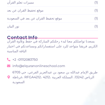
(1)
مميزات تعلم القرآن
(1)
موقع تحفيظ القران عن بعد
(1)
موقع تحفيظ القران عن بعد في السعودية
(1)
نور البيان
Contact Info
يسعدنا تواصلكم معنا لبدء رحلتكم المباركة في حفظ وتلاوة القرآن
الكريم. فريقنا متواجد للرد على استفساراتكم ومساعدتكم في اختيار
الباقة المناسبة
+2 -01112083750
info@elquranonlineschool.com
6705 طريق الإمام عبدالله بن سعود بن عبدالعزيز الفرعي، حي
غرناطة، RFGA4212، 4212، الرياض 13242، المملكة العربية
السعودية