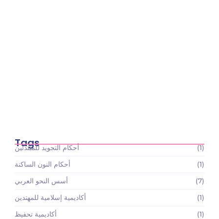
أسعار باقات تعليم القرآن الكريم والعلوم الإسلامية:
استثمارك…
May 22, 2026
Tags
(1)
أحكام التجويد للمبتدئين
(1)
أحكام النون الساكنة
(7)
أسس النحو العربي
(1)
أكاديمية إسلامية للمهتدين
(1)
أكاديمية تحفيظ