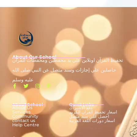
About Our School
تحفيظ القرآن اونلاين علي يد محفظين ومحفظات للقرآن
حاصلين علي إجازات وسند متصل عن النبي صلى الله
عليه وسلم
About School
Quick Links
دفع الاشتراك
About Us
اسعار تحفيظ القران الكريم
Services
احصل علي سند متصل
Community
اسعار دورات اللغة العربية
contact us
Help Centre