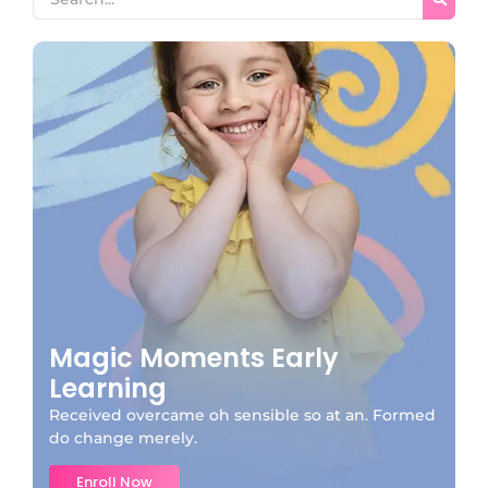
Magic Moments Early
Learning
Received overcame oh sensible so at an. Formed
do change merely.
Enroll Now