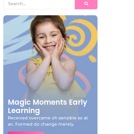
Magic Moments Early
Learning
Received overcame oh sensible so at
an. Formed do change merely.