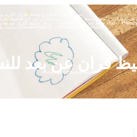
مدرسة القرآن أونلاين | تحفيظ القرآن الكريم وتج
 في الإمارات
أسعار تحفيظ القران
About – مدرسة القرآن اون لاين لتحفيظ الق
كفالة حافظ القران
Contact
أسعار تحفيظ القران عن بعد ود
سياسة ملفات تعريف الارتباط (Cookie Policy) لـ Online Quran School
ظ قران عن بعد للن
Home / Blog / Search Result