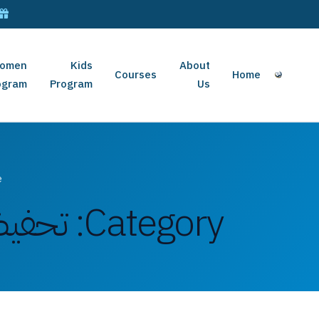
omen
Kids
About
Courses
Home
ogram
Program
Us
e
Category:
تحفيظ 