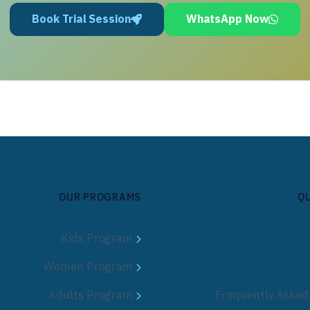
Book Trial Session
WhatsApp Now
OUR PROGRAMS
QU
Kids Program
Women Program
Adults Program
Frequently Asked