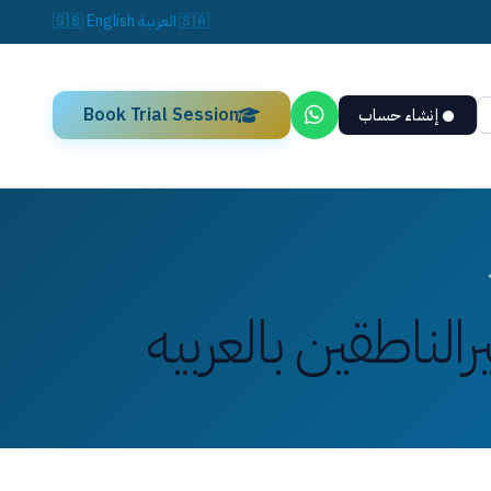
🇸🇦
العربية
English
🇬🇧
Book Trial Session
إنشاء حساب
لناطقين بالعربيه