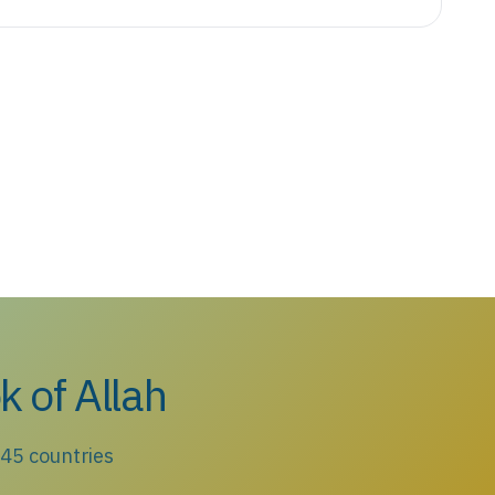
k of Allah
 45 countries