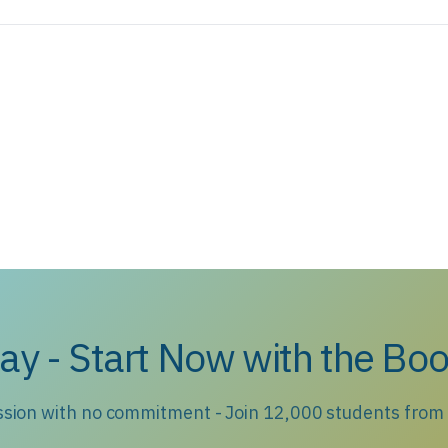
ay - Start Now with the Boo
ession with no commitment - Join 12,000 students from