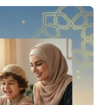
Frequently
Contact
Adults
Wom
Asked
Us
Program
Progr
Questions