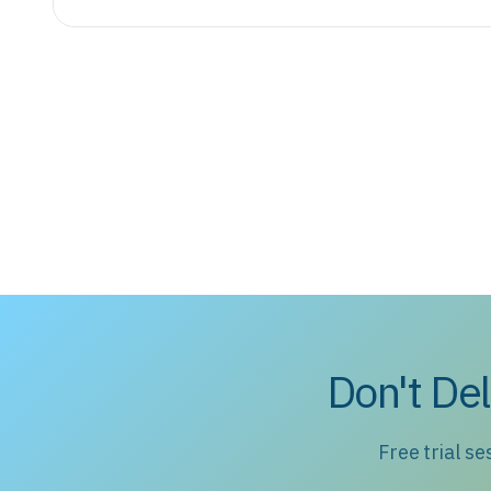
Don't Del
Free trial s