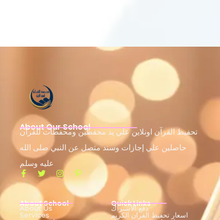
About Our School
تحفيظ القرآن اونلاين علي يد محفظين ومحفظات للقرآن
حاصلين علي إجازات وسند متصل عن النبي صلى الله
عليه وسلم
About School
Quick Links
دفع الاشتراك
About Us
اسعار تحفيظ القران الكريم
Services