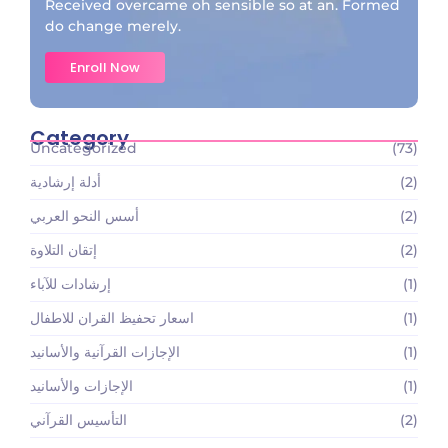
Received overcame oh sensible so at an. Formed
do change merely.
Enroll Now
Category
Uncategorized
(73)
(2)
أدلة إرشادية
(2)
أسس النحو العربي
(2)
إتقان التلاوة
(1)
إرشادات للآباء
(1)
اسعار تحفيظ القران للاطفال
(1)
الإجازات القرآنية والأسانيد
(1)
الإجازات والأسانيد
(2)
التأسيس القرآني