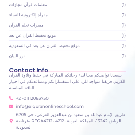
(1)
معلمات قرآن مجازات
(1)
مقرأة إلكترونية للنساء
(1)
مميزات تعلم القرآن
(1)
موقع تحفيظ القران عن بعد
(1)
موقع تحفيظ القران عن بعد في السعودية
(1)
نور البيان
Contact Info
يسعدنا تواصلكم معنا لبدء رحلتكم المباركة في حفظ وتلاوة القرآن
الكريم. فريقنا متواجد للرد على استفساراتكم ومساعدتكم في اختيار
الباقة المناسبة
+2 -01112083750
info@elquranonlineschool.com
6705 طريق الإمام عبدالله بن سعود بن عبدالعزيز الفرعي، حي
غرناطة، RFGA4212، 4212، الرياض 13242، المملكة العربية
السعودية