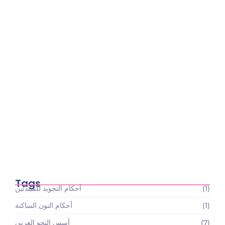
أسعار باقات تعليم القرآن الكريم والعلوم الإسلامية:
استثمارك…
May 22, 2026
Tags
(1)
أحكام التجويد للمبتدئين
(1)
أحكام النون الساكنة
(7)
أسس النحو العربي