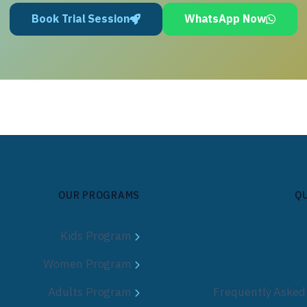
Book Trial Session
WhatsApp Now
OUR PROGRAMS
QU
Kids Program
Women Program
Adults Program
Frequently Asked