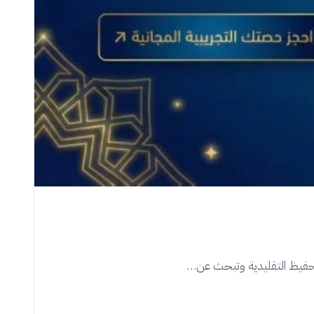
تحفيظ التقليدية وتبحث عن…