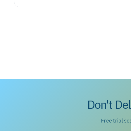
Don't Del
Free trial s