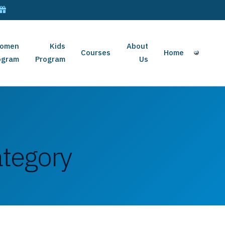
omen
Kids
About
Courses
Home
ogram
Program
Us
tegory: