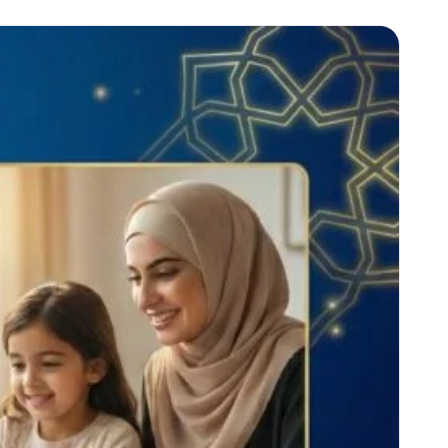
Frequently
Contact
Adults
Wom
Asked
Us
Program
Progr
Questions