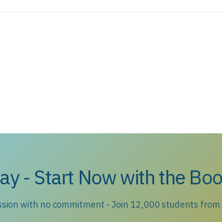
ay - Start Now with the Boo
ession with no commitment - Join 12,000 students from