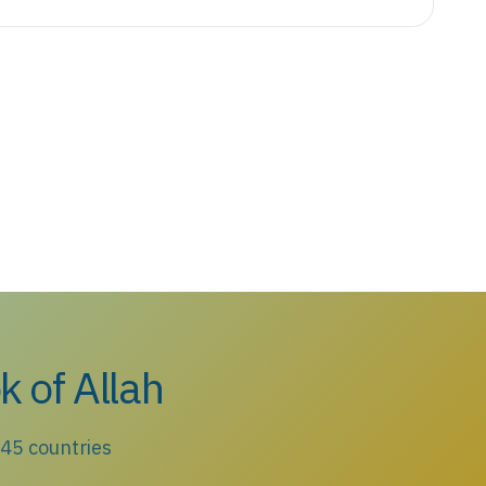
k of Allah
 45 countries