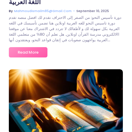
اللغة العربية
~
September 10, 2025
By
Mahmoudismailm85@gmail.com
دورة تأسيس النحو: من الصفر إلى الاحتراف نقدم لك افضل منصه تقدم
دورة تاسيس النحو للغه العربية اونلاين هنا تضمن تأسيسك في اللغه
العربية بكل سهولة لك و لأطفالك لا تتردد في الاشتراك معنا عن موقعنا
االالكتروني مدرسة القرآن اونلاين. هل تعلم أن 80% من متعلمي اللغة
العربية يواجهون صعوبات في إتقان قواعد النحو، ويعتقدون أنها...
Read More