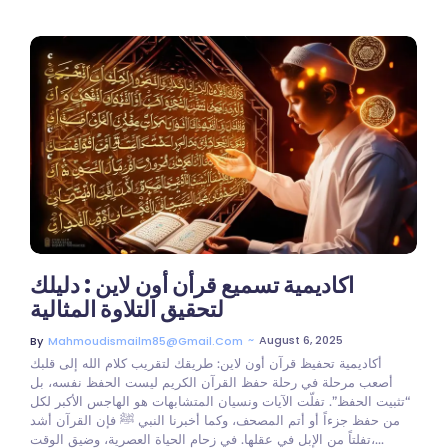
اكاديمية تسميع قرأن أون لاين : دليلك
لتحقيق التلاوة المثالية
~
August 6, 2025
By
Mahmoudismailm85@gmail.com
أكاديمية تحفيظ قرآن أون لاين: طريقك لتقريب كلام الله إلى قلبك
أصعب مرحلة في رحلة حفظ القرآن الكريم ليست الحفظ نفسه، بل
“تثبيت الحفظ”. تفلّت الآيات ونسيان المتشابهات هو الهاجس الأكبر لكل
من حفظ جزءاً أو أتم المصحف، وكما أخبرنا النبي ﷺ فإن القرآن أشد
تفلتاً من الإبل في عقلها. في زحام الحياة العصرية، وضيق الوقت،...