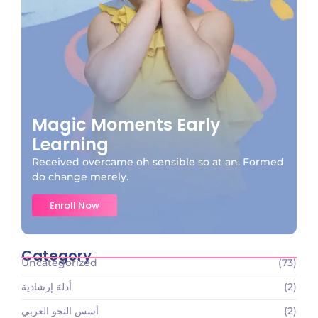
Magic Moments Early
Learning
Received overcame oh sensible so at an. Formed
do change merely.
Enroll Now
Category
Uncategorized
(73)
(2)
أدلة إرشادية
(2)
أسس النحو العربي