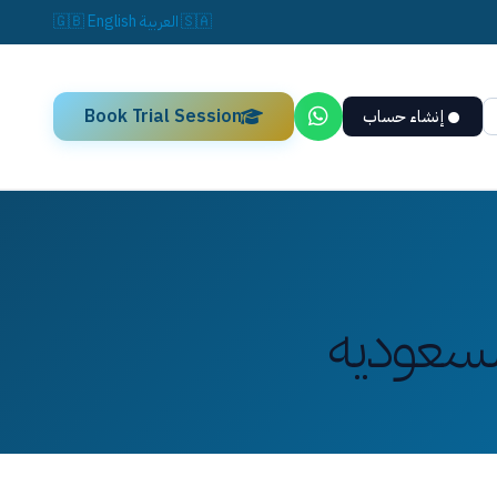
🇸🇦
العربية
English
🇬🇧
Book Trial Session
إنشاء حساب
السعوديه