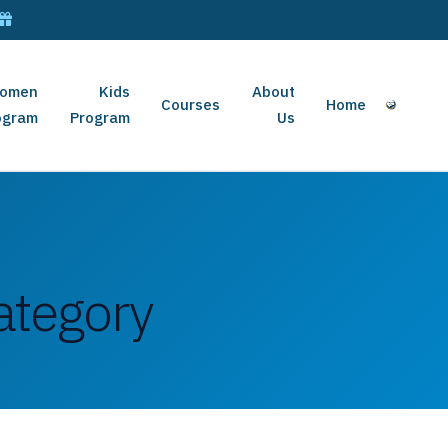
omen
Kids
About
Courses
Home
ogram
Program
Us
ategory: