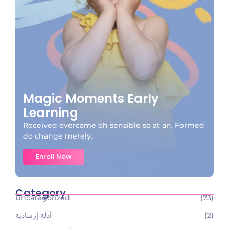
Magic Moments Early
Learning
Received overcame oh sensible so at an. Formed
do change merely.
Enroll Now
Category
Uncategorized
(73)
(2)
أدلة إرشادية