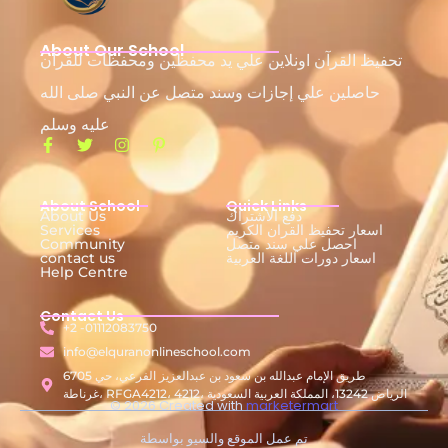
About Our School
تحفيظ القرآن اونلاين علي يد محفظين ومحفظات للقرآن
حاصلين علي إجازات وسند متصل عن النبي صلى الله
عليه وسلم
About School
Quick Links
دفع الاشتراك
About Us
اسعار تحفيظ القران الكريم
Services
احصل علي سند متصل
Community
اسعار دورات اللغة العربية
contact us
Help Centre
Contact Us
+2 -01112083750
info@elquranonlineschool.com
6705 طريق الإمام عبدالله بن سعود بن عبدالعزيز الفرعي، حي
غرناطة، RFGA4212، 4212، الرياض 13242، المملكة العربية السعودية
© 2026 Created with
marketermart
تم عمل الموقع والسيو بواسطة