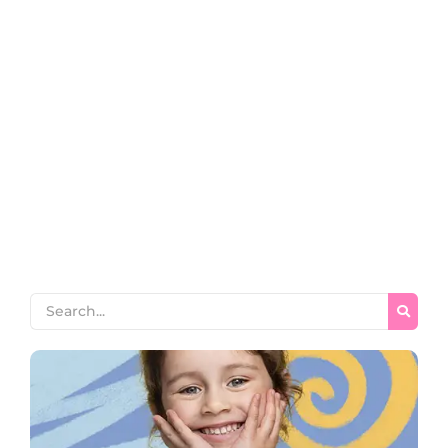
الدليل الشامل لفهم الفرق بين التجويد
والترتيل والتلاوة: كيف ترتقي بقراءتك
للقرآن؟
~
April 10, 2026
By
Zainab Seo
الدليل الشامل لفهم الفرق بين التجويد والترتيل والتلاوة: كيف ترتقي
بقراءتك للقرآن؟ الفرق بين التجويد والترتيل والتلاوة هل تساءلت يوماً
عن السر وراء تنوع المصطلحات القرآنية، وما هو الفرق بين التجويد
والترتيل والتلاوة بشكل دقيق وعملي يلامس واقعك؟ إن إدراك هذه
الفروق الجوهرية ليس مجرد ترف معرفي أو تنظير لغوي، بل هو الخطوة
الأولى والأهم نحو...
Read More