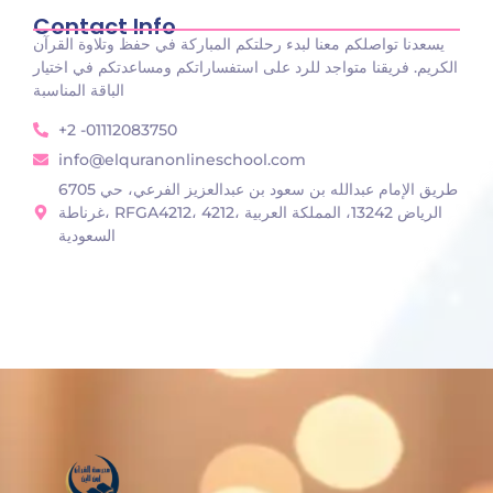
Contact Info
يسعدنا تواصلكم معنا لبدء رحلتكم المباركة في حفظ وتلاوة القرآن
الكريم. فريقنا متواجد للرد على استفساراتكم ومساعدتكم في اختيار
الباقة المناسبة
+2 -01112083750
info@elquranonlineschool.com
6705 طريق الإمام عبدالله بن سعود بن عبدالعزيز الفرعي، حي
غرناطة، RFGA4212، 4212، الرياض 13242، المملكة العربية
السعودية