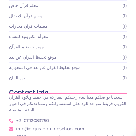
(1)
معلم قرآن خاص
(1)
معلم قرآن للاطفال
(1)
معلمات قرآن مجازات
(1)
مقرأة إلكترونية للنساء
(1)
مميزات تعلم القرآن
(1)
موقع تحفيظ القران عن بعد
(1)
موقع تحفيظ القران عن بعد في السعودية
(1)
نور البيان
Contact Info
يسعدنا تواصلكم معنا لبدء رحلتكم المباركة في حفظ وتلاوة القرآن
الكريم. فريقنا متواجد للرد على استفساراتكم ومساعدتكم في اختيار
الباقة المناسبة
+2 -01112083750
info@elquranonlineschool.com