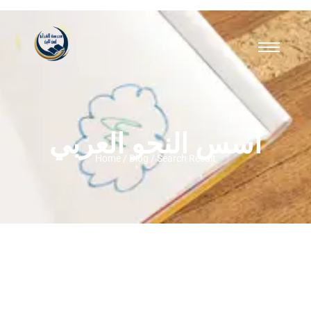
أسس النحو العربي
Home / Blog / Search Result
دليل تحفيظ القرآن للاطفال غير الناطقين
بالعربية اونلاين: أساليب مبتكرة لجيل