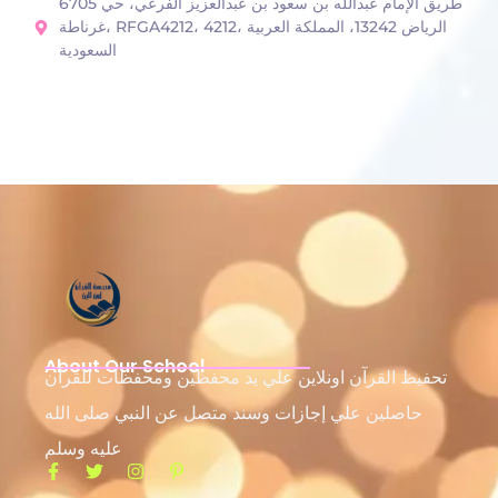
6705 طريق الإمام عبدالله بن سعود بن عبدالعزيز الفرعي، حي
غرناطة، RFGA4212، 4212، الرياض 13242، المملكة العربية
السعودية
About Our School
تحفيظ القرآن اونلاين علي يد محفظين ومحفظات للقرآن
حاصلين علي إجازات وسند متصل عن النبي صلى الله
عليه وسلم