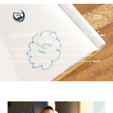
يمكنك الحصول على اجازة القران اون
لاين من خلالنا
,
تحفيظ بالتدبر والتفسير
,
تحفيظ بالاستماع والمطابقة
,
Uncategorized
,
تحفيظ بالسند المتصل للنبي ﷺ
,
تحفيظ بالتكرار والتلقين الصوتي
,
تحفيظ مع متابعة أسبوعية
,
تحفيظ فردي
,
تحفيظ عبر الزوم
,
تحفيظ جماعي
ختمة شهرية جماعية
-
-
July 13, 2025