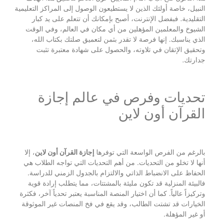
النبيل، خاصة أولئك الذين لا يستطيعون الوصول إلى المراكز التعليمية
التقليدية. فبفضل الإنترنت، أصبح بإمكانك أن تتعلم على يد كبار
الشيوخ والمعلمين المؤهلين من أي مكان في العالم، وفي الوقت
الذي يناسبك. إنها فرصة لا تقدر بثمن لتعميق صلتك بكتاب الله،
وتحقيق الإتقان في تلاوته، والحصول على شهادة معتبرة تثبت
جدارتك.
تحديات وفرص في عالم إجازة
القرآن أون لاين
بالرغم من الفرص الواسعة التي توفرها
إجازة القرآن أون لاين
، إلا
أنها لا تخلو من التحديات. من أهم التحديات التي تواجه الطلاب هي
الحفاظ على الانضباط الذاتي والالتزام بالجدول الزمني للدراسة.
فالبيئة المنزلية قد تكون مليئة بالمشتتات، مما يتطلب إرادة قوية
وتركيزاً عالياً. كما أن اختيار المنصة المناسبة يعتبر تحدياً آخر، فكثرة
الخيارات قد تشتت الطالب، وقد يقع في فخ المنصات غير الموثوقة
أو غير المؤهلة.