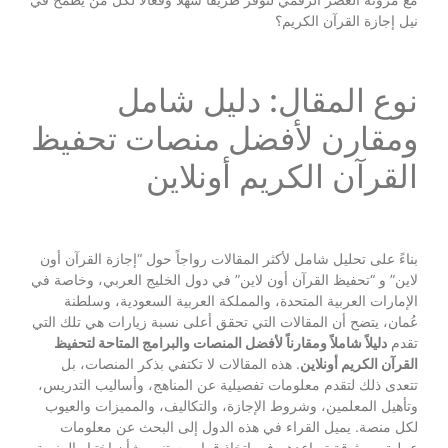
نيل إجازة القرآن الكريم؟
نوع المقال: دليل شامل
ومقارن لأفضل منصات تحفيظ
القرآن الكريم أونلاين
بناءً على تحليل شامل لأكثر المقالات رواجاً حول “إجازة القرآن أون
لاين” و “تحفيظ القرآن أون لاين” في دول الخليج العربي، وخاصة في
الإمارات العربية المتحدة، والمملكة العربية السعودية، وسلطنة
عُمان، يتضح أن المقالات التي تحقق أعلى نسبة زيارات هي تلك التي
تقدم
دليلاً شاملاً ومقارناً لأفضل المنصات والبرامج المتاحة لتحفيظ
القرآن الكريم أونلاين
. هذه المقالات لا تكتفي بذكر المنصات، بل
تتعدى ذلك لتقدم معلومات تفصيلية عن المناهج، وأساليب التدريس،
وتأهيل المعلمين، وشروط الإجازة، والتكاليف، والمميزات والعيوب
لكل منصة. يميل القراء في هذه الدول إلى البحث عن معلومات
عملية وموثوقة تساعدهم في اتخاذ قرار مستنير بشأن اختيار المنصة