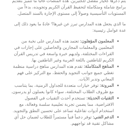
يتم ذكرها كخيار مفضل للكثيرين. هذه المنصات غالباً ما تتميز بتقديم
برامج شاملة ومتكاملة لتحفيظ القرآن الكريم وتجويده، بدءاً من
المستويات التأسيسية وصولاً إلى مستوى الإجازة بالسند المتصل.
ما الذي يجعل هذه المدارس تبرز عن غيرها؟ عادةً ما يعود ذلك إلى
عدة عوامل رئيسية:
المعلمون المؤهلون:
تعتمد هذه المدارس على نخبة من
المعلمين والمعلمات المجازين والحاصلين على إجازات في
القراءات المختلفة، ولديهم خبرة واسعة في تدريس القرآن
الكريم للناطقين باللغة العربية وغير الناطقين بها.
المناهج المتكاملة:
تقدم هذه المدارس مناهج دراسية منظمة
تغطي جميع جوانب التجويد والحفظ، مع التركيز على فهم
المعاني وتدبر الآيات.
المرونة:
توفر خيارات متعددة للجداول الزمنية، بما يتناسب
مع ظروف الطلاب المختلفة، سواء كانوا يعملون أو يدرسون.
التقنيات الحديثة:
تستخدم أحدث التقنيات في الفصول
الافتراضية، مما يضمن تجربة تعليمية سلسة وفعالة، مع
استخدام أدوات تفاعلية تساعد على تحسين النطق والتجويد.
الدعم الفني:
توفر دعماً فنياً مستمراً للطلاب لضمان حل أي
مشاكل تقنية قد تواجههم.