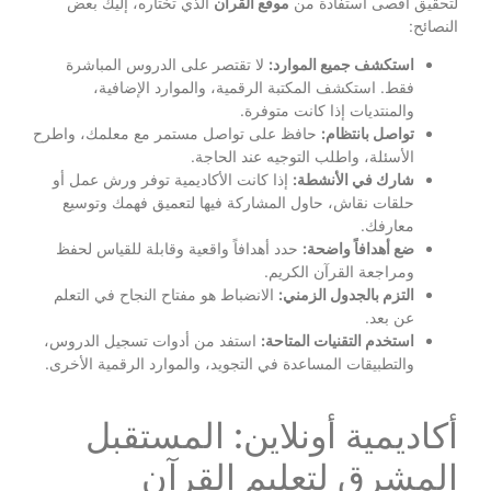
لتحقيق أقصى استفادة من
موقع القرآن
الذي تختاره، إليك بعض
النصائح:
استكشف جميع الموارد:
لا تقتصر على الدروس المباشرة
فقط. استكشف المكتبة الرقمية، والموارد الإضافية،
والمنتديات إذا كانت متوفرة.
تواصل بانتظام:
حافظ على تواصل مستمر مع معلمك، واطرح
الأسئلة، واطلب التوجيه عند الحاجة.
شارك في الأنشطة:
إذا كانت الأكاديمية توفر ورش عمل أو
حلقات نقاش، حاول المشاركة فيها لتعميق فهمك وتوسيع
معارفك.
ضع أهدافاً واضحة:
حدد أهدافاً واقعية وقابلة للقياس لحفظ
ومراجعة القرآن الكريم.
التزم بالجدول الزمني:
الانضباط هو مفتاح النجاح في التعلم
عن بعد.
استخدم التقنيات المتاحة:
استفد من أدوات تسجيل الدروس،
والتطبيقات المساعدة في التجويد، والموارد الرقمية الأخرى.
أكاديمية أونلاين: المستقبل
المشرق لتعليم القرآن