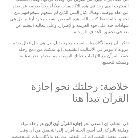
المغترب الذي وجد في هذه الأكاديميات ملاذاً روحياً يعوضه عن بعده
عن أهله ووطنه، وهناك كبار السن الذين لم تمنعهم شيخوختهم من
تحقيق حلم حفظ كتاب الله. هذه القصص ليست مجرد أرقام، بل هي
شهادات حية على قوة العزيمة والإصرار، وعلى فعالية التعليم عن
بعد في تحقيق الأهداف الروحية.
تذكر، أن هذه الأكاديميات ليست مجرد بديل، بل هي حل فعال يقدم
مرونة لا تتوفر في الأساليب التقليدية. إنها تمكنك من دمج رحلة
حفظ القرآن مع التزامات حياتك اليومية، مما يجعلها تجربة غنية
وممكنة للجميع.
خلاصة: رحلتك نحو إجازة
القرآن تبدأ هنا
في الختام، إن السعي نحو
إجازة القرآن أون لاين
هو رحلة نبيلة
ومليئة بالبركة. لقد أصبح الحلم أقرب إلى التحقيق من أي وقت
مضى، بفضل التطورات في التعليم عن بعد والأكاديميات المتخصصة.