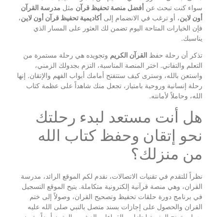
سواء كنت تبحث عن
أفضل منصة تحفيظ قرآن
مثل
مدرسة القرآن
أون لاين
، أو ترغب في الانضمام إلى
أكاديمية تحفيظ قرآن أون لاين
،
فإن الخيارات المتاحة اليوم تضمن لك العثور على المسار الذي
يناسبك.
تذكر أن رحلة حفظ
القرآن الكريم
وتجويده هي رحلة مستمرة من
التعلم والتفاني. اختر المنصة المناسبة، التزم بجدولك الزمني،
واستعن بالله، وسترى كيف ستتفتح أمامك أبواب الفهم والإتقان. إنها
رحلة إنسانية وروحية بامتياز، تجعل منك شاهداً على عظمة كتاب
الله، وحاملاً لأمانته.
هل أنت مستعد لبدء رحلتك
نحو إتقان وحفظ كتاب الله
من منزلك؟
نظراً للتقدم في تقنيات الاتصالات، نقدم لكم الموقع الرائد، مدرسة
القران، وهي منصة قرآنية إلكترونية متكاملة. يتيح الموقع التسجيل
في برنامج دورة حلقات تحفيظ وتصحيح القران، وصولاً إلى ختم
القران والحصول على إجازات بسند متصل بالنبي صلى الله عليه
وسلم. تمنح المنصة إجازات بالقراءات العشر، والمتون أيضاً. يتميز