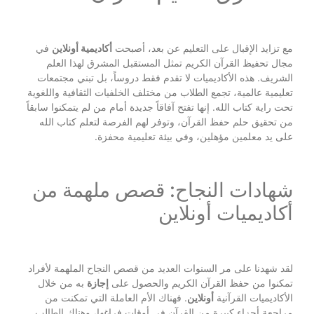
مع تزايد الإقبال على التعليم عن بعد، أصبحت
أكاديمية أونلاين
في
مجال تحفيظ القرآن الكريم تمثل المستقبل المشرق لهذا العلم
الشريف. هذه الأكاديميات لا تقدم فقط دروساً، بل تبني مجتمعات
تعليمية عالمية، تجمع الطلاب من مختلف الخلفيات الثقافية واللغوية
تحت راية كتاب الله. إنها تفتح آفاقاً جديدة أمام من لم يتمكنوا سابقاً
من تحقيق حلم حفظ القرآن، وتوفر لهم الفرصة لتعلم كتاب الله
على يد معلمين مؤهلين، وفي بيئة تعليمية محفزة.
شهادات النجاح: قصص ملهمة من
أكاديميات أونلاين
لقد شهدنا على مر السنوات العديد من قصص النجاح الملهمة لأفراد
تمكنوا من حفظ القرآن الكريم والحصول على
إجازة
به من خلال
الأكاديميات القرآنية
أونلاين
. فهناك الأم العاملة التي تمكنت من
مراجعة أجزاء كبيرة من القرآن في أوقات فراغها، وهناك الطالب