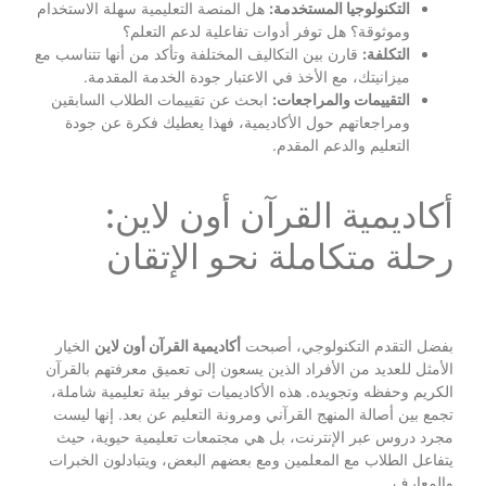
التكنولوجيا المستخدمة:
هل المنصة التعليمية سهلة الاستخدام
وموثوقة؟ هل توفر أدوات تفاعلية لدعم التعلم؟
التكلفة:
قارن بين التكاليف المختلفة وتأكد من أنها تتناسب مع
ميزانيتك، مع الأخذ في الاعتبار جودة الخدمة المقدمة.
التقييمات والمراجعات:
ابحث عن تقييمات الطلاب السابقين
ومراجعاتهم حول الأكاديمية، فهذا يعطيك فكرة عن جودة
التعليم والدعم المقدم.
أكاديمية القرآن أون لاين:
رحلة متكاملة نحو الإتقان
بفضل التقدم التكنولوجي، أصبحت
أكاديمية القرآن أون لاين
الخيار
الأمثل للعديد من الأفراد الذين يسعون إلى تعميق معرفتهم بالقرآن
الكريم وحفظه وتجويده. هذه الأكاديميات توفر بيئة تعليمية شاملة،
تجمع بين أصالة المنهج القرآني ومرونة التعليم عن بعد. إنها ليست
مجرد دروس عبر الإنترنت، بل هي مجتمعات تعليمية حيوية، حيث
يتفاعل الطلاب مع المعلمين ومع بعضهم البعض، ويتبادلون الخبرات
والمعارف.