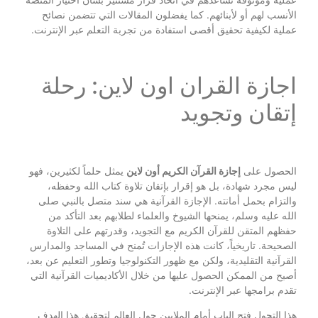
الأنسب لهم أو لأبنائهم. كما يفضلون المقالات التي تتضمن نصائح
عملية لكيفية تحقيق أقصى استفادة من تجربة التعلم عبر الإنترنت.
اجازة القران اون لاين: رحلة
إتقان وتجويد
الحصول على
إجازة القرآن الكريم أون لاين
يمثل حلماً لكثيرين، فهو
ليس مجرد شهادة، بل هو إقرار بإتقان تلاوة كتاب الله وحفظه،
والتزام بحمل أمانته. الإجازة القرآنية هي سند متصل بالنبي صلى
الله عليه وسلم، يمنحها الشيوخ والعلماء لطلابهم بعد التأكد من
حفظهم المتقن للقرآن الكريم مع التجويد، وقدرتهم على التلاوة
الصحيحة. تاريخياً، كانت هذه الإجازات تُمنح في المساجد والمدارس
القرآنية التقليدية، ولكن مع ظهور التكنولوجيا وتطور التعليم عن بعد،
أصبح من الممكن الحصول عليها من خلال الأكاديميات القرآنية التي
تقدم برامجها عبر الإنترنت.
هذا التحول فتح الباب أمام الملايين حول العالم لتحقيق هذا الهدف