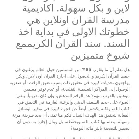
لاين و بكل سهولة. اكاديمية
مدرسة القران اونلاين هي
خطوتك الاولى في بداية اخذ
السند. سند القران الكريممع
شيوخ متميزين
هل تعلم أن ما يقارب
85%
من المسلمين حول العالم يرغبون في
حفظ القرآن الكريم و الحصول على اجازة القران اون لاين، ولكن
يواجهون تحديات كبيرة في تحقيق ذلك بسبب ضيق الوقت، أو صعوبة
الوصول إلى المراكز التعليمية التقليدية، أو عدم توفر معلمين
مؤهلين بالقرب منهم؟ هذا الرقم المدهش، وإن كان تقريبياً، يلقي
الضوء على حجم الشغف الديني والرغبة العارمة في التعمق في
كتاب الله، ولكنه يكشف أيضاً عن فجوة كبيرة في توفير الوسائل
الفعالة لتحقيق هذا الهدف النبيل. فكم منا تمنى أن يجد طريقة مرنة
وسهلة ليتعلم بها كتاب الله، ويحفظه، بل وينال إجازة به، دون أن
يضطر للتضحية بالتزاماته اليومية؟