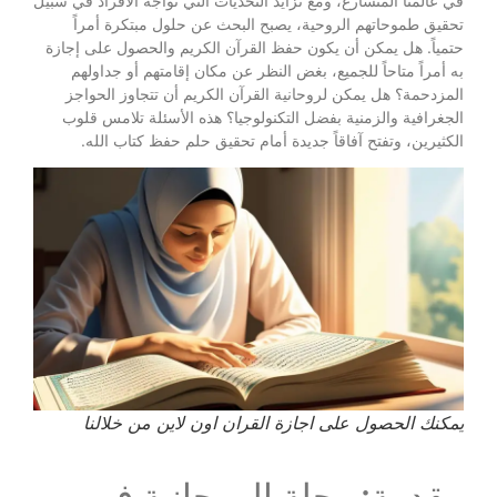
في عالمنا المتسارع، ومع تزايد التحديات التي تواجه الأفراد في سبيل
تحقيق طموحاتهم الروحية، يصبح البحث عن حلول مبتكرة أمراً
حتمياً. هل يمكن أن يكون حفظ القرآن الكريم والحصول على إجازة
به أمراً متاحاً للجميع، بغض النظر عن مكان إقامتهم أو جداولهم
المزدحمة؟ هل يمكن لروحانية القرآن الكريم أن تتجاوز الحواجز
الجغرافية والزمنية بفضل التكنولوجيا؟ هذه الأسئلة تلامس قلوب
الكثيرين، وتفتح آفاقاً جديدة أمام تحقيق حلم حفظ كتاب الله.
يمكنك الحصول على اجازة القران اون لاين من خلالنا
مقدمة: رحلة الروحانية في