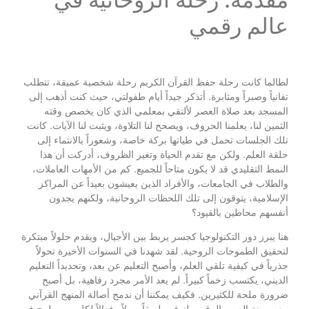
عالم رقمي
لطالما كانت رحلة حفظ القرآن الكريم رحلة شخصية عميقة، تتطلب
تفانياً وصبراً ومثابرة. أتذكر جيداً أيام طفولتي، حيث كنت أذهب إلى
المسجد بعد صلاة العصر لألتقي بمعلمي الذي كان يخصص وقته
الثمين لنا، يعلمنا الحروف، ويصحح لنا التلاوة، ويثبت لنا الآيات. كانت
تلك الجلسات تحمل في طياتها بركة خاصة، وشعوراً بالانتماء إلى
حلقة العلم. ولكن مع تقدم الحياة وتغير الظروف، أدركت أن هذا
النمط التقليدي قد لا يكون متاحاً للجميع. كم من الأمهات العاملات،
والطلاب في الجامعات، والأفراد الذين يعيشون بعيداً عن المراكز
الإسلامية، يتوقون إلى تلك اللحظات الروحانية، ولكنهم يجدون
أنفسهم محاطين بالقيود؟
هنا يبرز دور التكنولوجيا كجسر يربط بين الأجيال، ويقدم حلولاً مبتكرة
لتحقيق الطموحات الروحية. لقد شهدنا في السنوات الأخيرة تحولاً
جذرياً في كيفية تلقي العلم، وأصبح التعليم عن بعد، وتحديداً التعليم
الديني، يكتسب زخماً كبيراً. لم يعد الأمر مجرد رفاهية، بل أصبح
ضرورة ملحة للكثيرين. فكيف يمكننا أن ندمج أصالة المنهج القرآني
مع مرونة العصر الرقمي لنوفر طريقاً سهلاً وفعالاً لكل من يطمح في