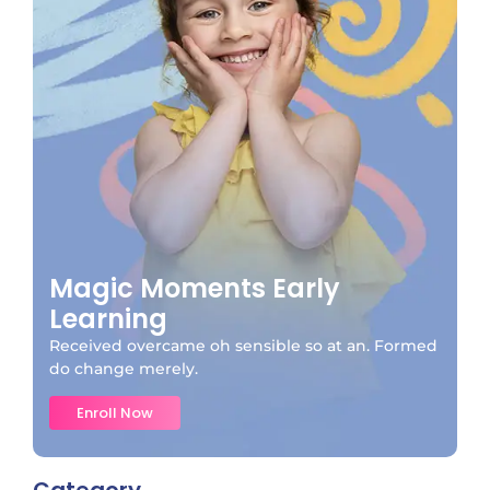
Magic Moments Early
Learning
Received overcame oh sensible so at an. Formed
do change merely.
Enroll Now