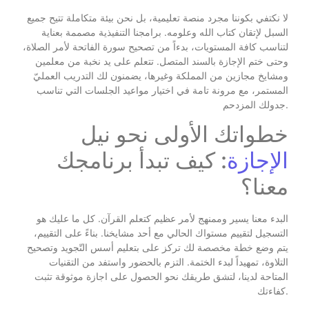
لا نكتفي بكوننا مجرد منصة تعليمية، بل نحن بيئة متكاملة تتيح جميع
السبل لإتقان كتاب الله وعلومه. برامجنا التنفيذية مصممة بعناية
لتناسب كافة المستويات، بدءاً من تصحيح سورة الفاتحة لأمر الصلاة،
وحتى ختم الإجازة بالسند المتصل. تتعلم على يد نخبة من معلمين
ومشايخ مجازين من المملكة وغيرها، يضمنون لك التدريب العمليّ
المستمر، مع مرونة تامة في اختيار مواعيد الجلسات التي تناسب
جدولك المزدحم.
خطواتك الأولى نحو نيل
الإجازة
: كيف تبدأ برنامجك
معنا؟
البدء معنا يسير وممنهج لأمر عظيم كتعلم القرآن. كل ما عليك هو
التسجيل لتقييم مستواك الحالي مع أحد مشايخنا. بناءً على التقييم،
يتم وضع خطة مخصصة لك تركز على بتعليم أسس التّجويد وتصحيح
التلاوة، تمهيداً لبدء الختمة. التزم بالحضور واستفد من التقنيات
المتاحة لدينا، لتشق طريقك نحو الحصول على اجازة موثوقة تثبت
كفاءتك.