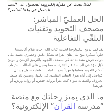
لماذا تبحث عن مقرأة إلكترونية للحصول على السند
المتصل في وقتنا الحاضر؟
الحل العمليّ المباشر:
مصحف التّجويد وتقنيات
التلقّي التفاعلية
لقد قمنا بدمج التكنولوجيا لخدمة كتاب الله، حيث تقدّم أكاديميتنا
حلولاً مبتكرة تتيح لك إتقان القراءة بشكل دقيق وحصري. نعتمد على
أدوات عرض متقدمة تحاكي مصحف التّجويد بالتّرميز الزمنيّ واللونيّ
لأوّل مرّة في الجلسة عبر الإنترنت، مما يسهل على الطالب استيعاب
أحكام التّجويد وتطبيقها فوراً. هذه التقنيات التفاعلية تحول وسائل
التّواصل إلى أداة تفوق التعليم التقليدي في دقتها، وتضمن لك ضبط
الحروف والصفات سواء كنت تقرأ برواية حفص، أو رواية ورش، أو
غيرهما.
ما الذي يميز رحلتك مع منصة
“مدرسة
القرآن
” الإلكترونية؟