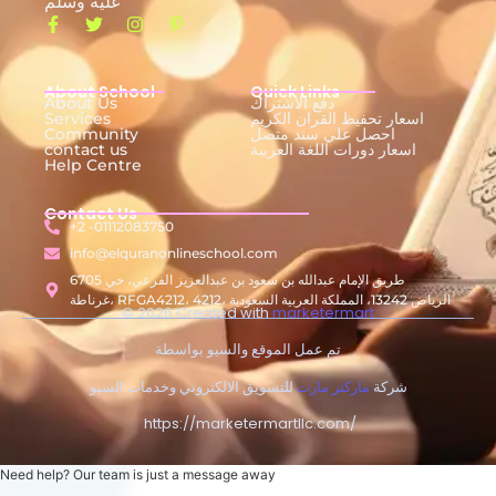
عليه وسلم
About School
Quick Links
دفع الاشتراك
About Us
اسعار تحفيظ القران الكريم
Services
احصل علي سند متصل
Community
اسعار دورات اللغة العربية
contact us
Help Centre
Contact Us
+2 -01112083750
info@elquranonlineschool.com
6705 طريق الإمام عبدالله بن سعود بن عبدالعزيز الفرعي، حي
غرناطة، RFGA4212، 4212، الرياض 13242، المملكة العربية السعودية
© 2026 Created with
marketermart
تم عمل الموقع والسيو بواسطة
شركة
ماركتر مارت
للتسويق الالكتروني وخدمات السيو
https://marketermartllc.com/
Need help? Our team is just a message away