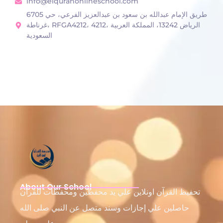
info@elquranonlineschool.com
6705 طريق الإمام عبدالله بن سعود بن عبدالعزيز الفرعي، حي
غرناطة، RFGA4212، 4212، الرياض 13242، المملكة العربية
السعودية
About Our School
تحفيظ القرآن اونلاين علي يد محفظين ومحفظات للقرآن
حاصلين علي إجازات وسند متصل عن النبي صلى الله