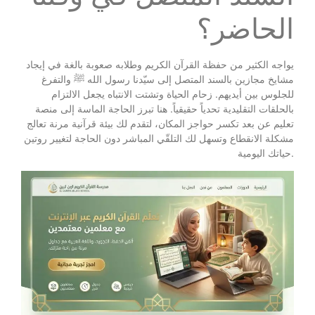
الحاضر؟
يواجه الكثير من حفظة القرآن الكريم وطلابه صعوبة بالغة في إيجاد
مشايخ مجازين بالسند المتصل إلى سيّدنا رسول الله ﷺ والتفرغ
للجلوس بين أيديهم. زحام الحياة وتشتت الانتباه يجعل الالتزام
بالحلقات التقليدية تحدياً حقيقياً. هنا تبرز الحاجة الماسة إلى منصة
تعليم عن بعد تكسر حواجز المكان، لتقدم لك بيئة قرآنية مرنة تعالج
مشكلة الانقطاع وتسهل لك التلقّي المباشر دون الحاجة لتغيير روتين
حياتك اليومية.