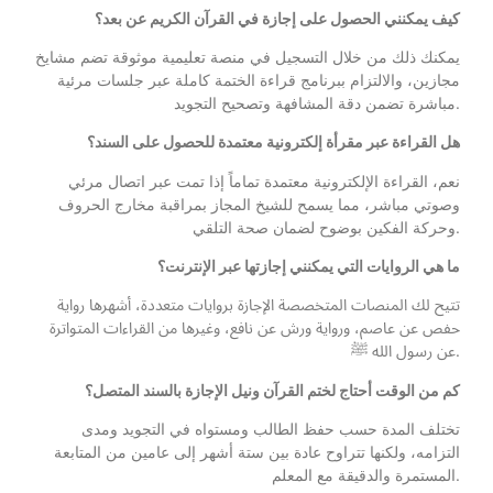
كيف يمكنني الحصول على إجازة في القرآن الكريم عن بعد؟
يمكنك ذلك من خلال التسجيل في منصة تعليمية موثوقة تضم مشايخ
مجازين، والالتزام ببرنامج قراءة الختمة كاملة عبر جلسات مرئية
مباشرة تضمن دقة المشافهة وتصحيح التجويد.
هل القراءة عبر مقرأة إلكترونية معتمدة للحصول على السند؟
نعم، القراءة الإلكترونية معتمدة تماماً إذا تمت عبر اتصال مرئي
وصوتي مباشر، مما يسمح للشيخ المجاز بمراقبة مخارج الحروف
وحركة الفكين بوضوح لضمان صحة التلقي.
ما هي الروايات التي يمكنني إجازتها عبر الإنترنت؟
تتيح لك المنصات المتخصصة الإجازة بروايات متعددة، أشهرها رواية
حفص عن عاصم، ورواية ورش عن نافع، وغيرها من القراءات المتواترة
عن رسول الله ﷺ.
كم من الوقت أحتاج لختم القرآن ونيل الإجازة بالسند المتصل؟
تختلف المدة حسب حفظ الطالب ومستواه في التجويد ومدى
التزامه، ولكنها تتراوح عادة بين ستة أشهر إلى عامين من المتابعة
المستمرة والدقيقة مع المعلم.