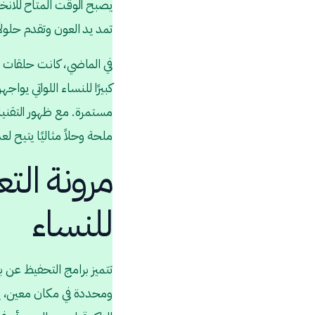
يصبح الوقت المتاح للانخر
تمد يد العون وتقدم حلولاً
في الماضي، كانت حلقات ا
كبيرًا للنساء اللواتي يو
مستمرة. مع ظهور التقنيات
ملحة وحلاً مثاليًا يتيح ل
مرونة التع
للنساء
تتميز برامج التحفيظ عن بعد
ومحددة في مكان معين، يم