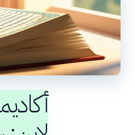
أكاديم
لاين: ر