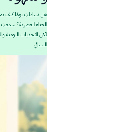
هل تساءلتِ يومًا كيف يم
الحياة العصرية؟ سمعتِ ع
لكن التحديات اليومية وا
النسائي