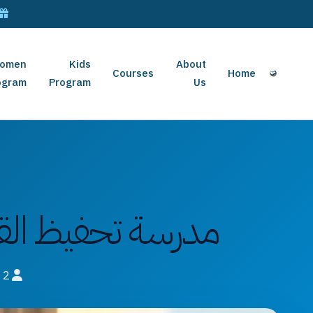
omen
Kids
About
Courses
Home
ogram
Program
Us
مدرسة تحفيظ القر
2
mahmoudismailm85@gmail.com