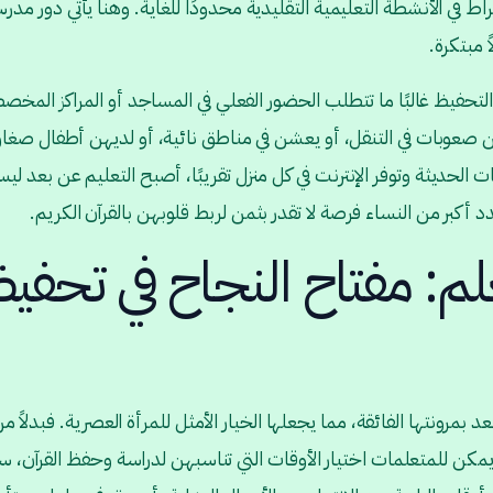
اط في الأنشطة التعليمية التقليدية محدودًا للغاية. وهنا يأتي دور مدر
 مبتكرة.
لتحفيظ غالبًا ما تتطلب الحضور الفعلي في المساجد أو المراكز المخص
اجهن صعوبات في التنقل، أو يعشن في مناطق نائية، أو لديهن أطفال صغار
 الحديثة وتوفر الإنترنت في كل منزل تقريبًا، أصبح التعليم عن بعد ل
عدد أكبر من النساء فرصة لا تقدر بثمن لربط قلوبهن بالقرآن الكريم.
لم: مفتاح النجاح في تحفيظ
 بمرونتها الفائقة، مما يجعلها الخيار الأمثل للمرأة العصرية. فبدلاً من 
كن للمتعلمات اختيار الأوقات التي تناسبهن لدراسة وحفظ القرآن، سو