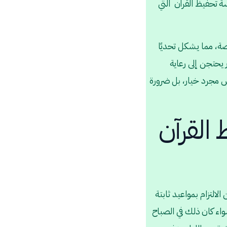
سة تحفيظ القران التي
صة، مما يشكل تحديًا
 يحتجن إلى رعاية
يس مجرد خيار، بل ضرورة
 القرآن
الالتزام بمواعيد ثابتة
اء كان ذلك في الصباح