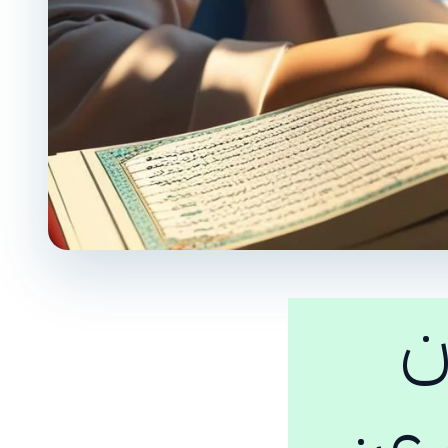
ن
ء عن