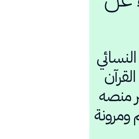
النسائي
القرآن
ر منصه
 ومرونة