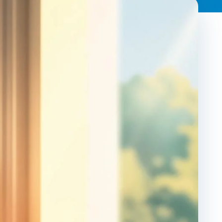
Frequently
Contact
Adults
Wom
Asked
Us
Program
Progr
Questions