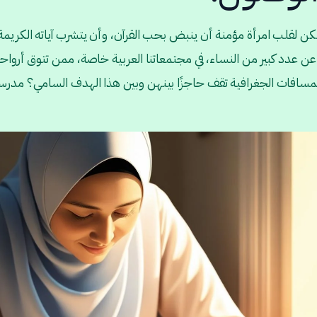
كن لقلب امرأة مؤمنة أن ينبض بحب القرآن، وأن يتشرب آياته الكريم
ن عدد كبير من النساء، في مجتمعاتنا العربية خاصة، ممن تتوق أرواح
لمسافات الجغرافية تقف حاجزًا بينهن وبين هذا الهدف السامي؟ مدرس