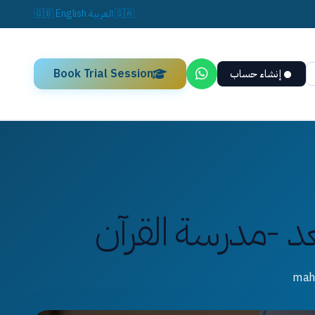
🇸🇦
العربية
English
🇬🇧
Book Trial Session
إنشاء حساب
د -مدرسة القرآن