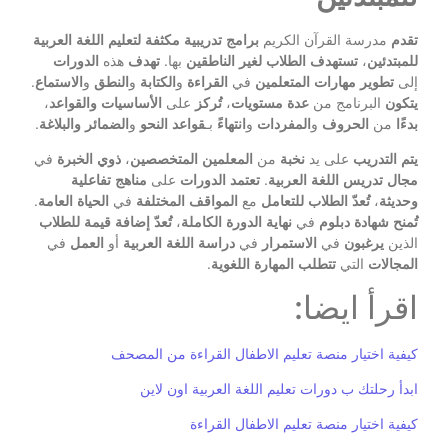
تقدم
مدرسة القرآن الكريم
برامج
تدريبية
مكثفة
لتعليم
اللغة
العربية
للمبتدئين
،
تستهدف
الطلاب
لغير
الناطقين
بها.
تهدف
هذه
الدورات
إلى
تطوير
مهارات
المتعلمين
في
القراءة
و
الكتابة
و
النطق
و
الاستماع
.
يتكون
البرنامج من
عدة
مستويات
،
تُركز
على
الأساسيات
والقواعد
،
بدءًا
من
الحروف
و
المفردات
و
انتهاءً
بـ
قواعد
النحو
و
الضمائر
والبلاغة
.
يتم
التدريب
على يد
نخبة
من
المعلمين
المتخصصين
،
ذوي
الخبرة
في
مجال
تدريس
اللغة
العربية
.
تعتمد
الدورات
على
مناهج
تفاعلية
وحديثة
،
تُعدّ
الطلاب
للتعامل
مع
المواقف
المختلفة
في
الحياة
العامة
.
تُمنح
شهادة
دبلوم
في
نهاية
الدورة
الكاملة
،
تُعدّ
إضافة
قيمة
للطلاب
الذين
يرغبون
في
الاستمرار
في
دراسة
اللغة
العربية
أو
العمل
في
المجالات
التي
تتطلب
المهارة
اللغوية
.
اقرأ ايضا:
كيفية اختيار منصة تعليم الاطفال القراءة من المصحف
ابدأ رحلتك ب دورات تعليم اللغة العربية اون لاين
كيفية اختيار منصة تعليم الاطفال القراءة