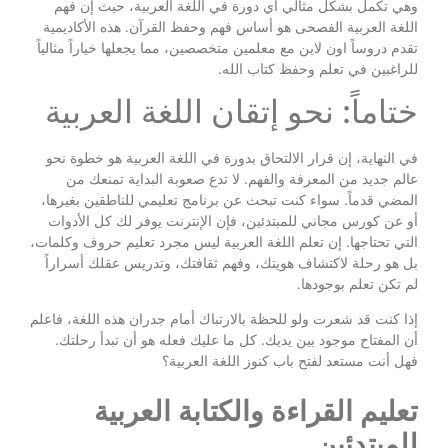
وهي تكمل بشكل مثالي أي دورة في اللغة العربية، حيث إن فهم
اللغة العربية الفصحى هو أساس فهم وحفظ القرآن. هذه الأكاديمية
تقدم دروساً اون لاين مع معلمين متخصصين، مما يجعلها خياراً مثالياً
للراغبين في تعلم وحفظ كتاب الله.
ختاماً: نحو إتقان اللغة العربية
في النهاية، إن قرار الالتحاق بدورة في اللغة العربية هو خطوة نحو
عالم جديد من المعرفة والفهم. لا تدع صعوبة البداية تمنعك من
المضي قدماً. سواء كنت تبحث عن برنامج تعليمي للناطقين بغيرها،
أو عن كورس مجاني للمبتدئين، فإن الإنترنت يوفر لك كل الأدوات
التي تحتاجها. إن تعلم اللغة العربية ليس مجرد تعليم حروف وكلمات،
بل هو رحلة لاكتشاف هويتك، وفهم ثقافتك، وتدريس عقلك أسراراً
لم تكن تعلم بوجودها.
إذا كنت قد شعرت ولو للحظة بالارتباك أمام جدران هذه اللغة، فاعلم
أن المفتاح موجود بين يديك. كل ما عليك فعله هو أن تبدأ رحلتك.
فهل أنت مستعد لفتح باب كنوز اللغة العربية؟
تعليم القراءة والكتابة العربية
للمبتدئين