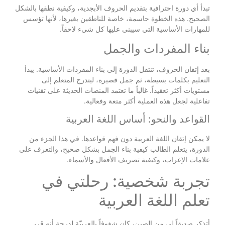
تبدأ أي دورة احترافية بتقديم الحروف الأبجدية، وكيفية نطقها بالشكل
الصحيح. هذه الخطوة حاسمة، خاصة للناطقين بغيرها، لأنها تؤسس
للمهارات الأساسية التي سيبنى عليها كل شيء لاحقاً.
بناء المفردات والجمل
بعد إتقان الحروف، تنتقل الدورة إلى بناء المفردات الأساسية. يبدأ
التعليم بكلمات بسيطة، ثم جمل قصيرة، ليتدرج المتعلم إلى
مستويات أكثر تعقيداً. غالباً ما تعتمد المنصات الحديثة على تقنيات
تفاعلية لجعل هذه العملية أكثر متعة وفعالية.
القواعد والنحو: أساس اللغة العربية
لا يمكن إتقان اللغة العربية دون فهم قواعدها. في هذا الجزء من
الدورة، يتعلم الطالب كيفية بناء الجمل بشكل صحيح، والتعرف على
علامات الإعراب، وكيفية تصريف الأفعال والأسماء.
تجربة شخصية: رحلتي في
تعلم اللغة العربية
أتذكر صديقاً لي من الصين، كان شغوفاً بالعربيّة لدرجة أنه قرر