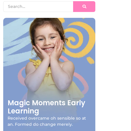
Magic Moments Early
Learning
Received overcame oh sensible so at
an. Formed do change merely.