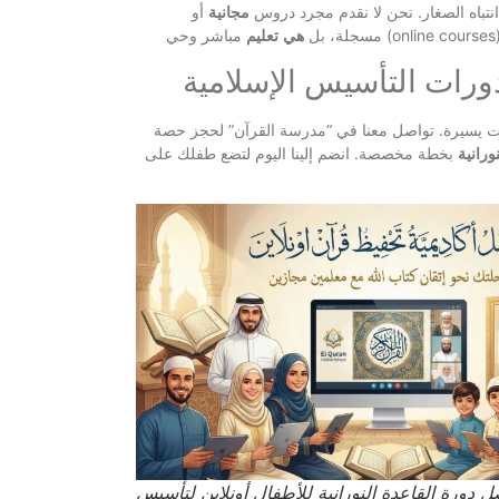
نتباه الصغار. نحن لا نقدم مجرد دروس
مجانية
أو
اشر وحي (online courses)
مسجلة، بل
هي
تعليم
رات التأسيس الإسلامية
 يسيرة. تواصل معنا في “مدرسة القرآن” لحجز حصة
نورانية
بخطة مخصصة. انضم إلينا اليوم لتضع طفلك على
 دورة القاعدة النورانية للأطفال أونلاين لتأسيس