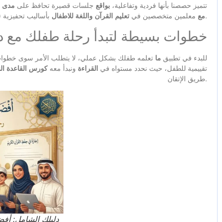
تتميز حصصنا بأنها فردية وتفاعلية،
بواقع
جلسات قصيرة تحافظ على
مدى
ا
بأساليب تحفيزية.
مع
معلمين متخصصين في
تعليم
القرآن
واللغة
للاطفال
مب
خطوات بسيطة لتبدأ رحلة طفلك مع دو
للبدء في تطبيق
ما
تعلمه طفلك بشكل عملي، لا يتطلب الأمر سوى خطوات
تقييمية للطفل، حيث نحدد مستواه في
القراءة
ونبدأ معه
كورس
القاعدة
ال
طريق الإتقان.
دليلك الشامل: أفضل