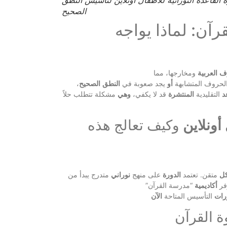
الصحيح
تحديات النطق الصحيح لقراءة القرآن: لماذا يواجه
ف
العربية
ومخارجها، مما
لحروف المتشابهة
أو
يجد صعوبة في
النطق
الصحيح
،
د
التقليدية
المنتشرة
قد لا يكفي،
وهي
مشكلة تتطلب حلاً
أونلاين
وكيف تعالج هذه
ل
متقن. تعتمد
الدورة
على منهج
نوراني
متدرج يبدأ من
فر
أكاديمية
“مدرسة القرآن”
رات
التأسيس المتاحة
الآن
ة القرآن