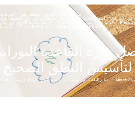
مدرسة القرآن أونلاين | تحفيظ القرآن الكريم وتج
 في الإمارات
أسعار تحفيظ القران
About – مدرسة القرآن اون لاين لتحفيظ الق
كفالة حافظ القران
Contact
أسعار تحفيظ القران عن بعد ود
سياسة ملفات تعريف الارتباط (Cookie Policy) لـ Online Quran School
ل دورة القاعدة النورانية
لتأسيس النطق الصحيح
March 27, 
-
تعليم القاعده النورانيه للاطفال
,
تحفيظ القران للاطفال عن بعد
,
القاعده ا