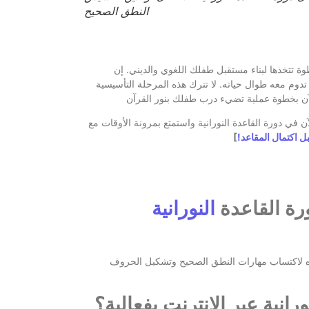
النطق الصحيح
ة تتخذها لبناء مستقبل طفلك اللغوي والديني. إن
دوم معه طوال حياته. لا تترك هذه المرحلة التأسيسية
 في دورة القاعدة النورانية واستمتع بمرونة الأوقات مع
ل اكتمال المقاعد!
]
رة القاعدة
النورانية
يُفضل البدء من سن 4 إلى 5 سنوات، حيث يكون الطفل في قمة استعداده لاكتساب مهارات النطق الصحيح وتشكيل الحروف
انية عبر الإنترنت بفعالية؟