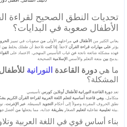
الأطفال صعوبة في البدايات؟
يعاني الكثير من
الأطفال
في
مراحلهم الأولى
من
صعوبات في تمييز
الحرو
يؤثر
على
مهارات
قراءة
القرآن
لاحقاً.
إذا
كنت
تلاحظ أن طفلك يخلط
بين
ا
فهذه مشكلة شائعة ناتجة
عن
غياب التأسيس المنهجي. الاعتماد على
القواع
الصحيحة.
يدمج
بين
متعة التعلم والأسس
الإسلامية
ما هي
دورة القاعدة
النورانية
للأطفال 
المشكلة؟
تعد
دورة القاعدة النورانية للأطفال أونلاين
كورس
تأسيسي
متكامل،
وهي
قاعدة
أساسية
لتعلم
اللغة
العربية
لقراءة
القرآن
الكريم
بشك
نطق الحروف المفردة وصولاً إلى أحكام
التجويد
البسيطة.
عبر
الإنترنت
، تو
.
بيئة
تعليمية
تفاعلية
لتعليم
الصغار
بطريقة
جذابة، مما يجعلها
من
أفضل
دو
بناء أساس قوي في اللغة العربية وتلاو