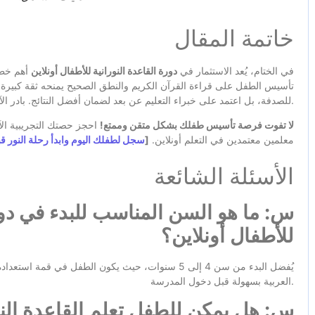
خاتمة المقال
في الختام، يُعد الاستثمار في
دورة القاعدة النورانية للأطفال أونلاين
أهم خطو
تأسيس الطفل على قراءة القرآن الكريم والنطق الصحيح يمنحه ثقة كبيرة ت
للصدفة، بل اعتمد على خبراء التعليم عن بعد لضمان أفضل النتائج. بادر الآن بخطوة عملية تضيء درب طفلك بنور القرآن.
لا تفوت فرصة تأسيس طفلك بشكل متقن وممتع!
احجز حصتك التجريبية الآن
معلمين معتمدين في التعلم أونلاين.
[
سجل لطفلك اليوم وابدأ رحلة النور قب
الأسئلة الشائعة
س: ما هو السن المناسب للبدء في دو
للأطفال أونلاين؟
العربية بسهولة قبل دخول المدرسة.
س: هل يمكن للطفل تعلم القاعدة النور