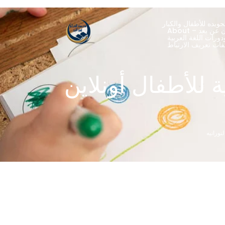
ويده للأطفال والكبار
ران عن بعد
ورات اللغة العربية
 للأطفال أونلاين
لنورانيه