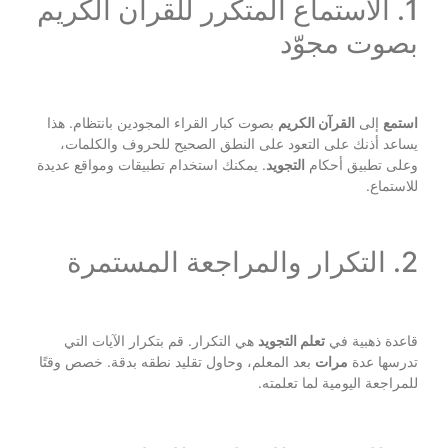
1. الاستماع المتكرر للقرآن الكريم
بصوت مجوّد
استمع
إلى
القرآن الكريم
بصوت كبار القراء المجودين بانتظام. هذا
يساعد أذنك على التعود على النطق الصحيح للحروف والكلمات،
وعلى تطبيق أحكام
التجويد
. يمكنك استخدام تطبيقات ومواقع عديدة
للاستماع.
2. التكرار والمراجعة المستمرة
قاعدة ذهبية في
تعلم التجويد
هي التكرار. قم بتكرار الآيات التي
تدرسها عدة
مرات
بعد المعلم، وحاول تقليد نطقه بدقة. خصص وقتًا
للمراجعة اليومية لما تعلمته.