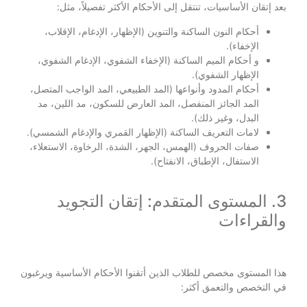
بعد إتقان الأساسيات، تنتقل إلى الأحكام الأكثر تفصيلاً، مثل:
أحكام النون الساكنة والتنوين (الإظهار، الإدغام، الإقلاب،
الإخفاء).
و أحكام الميم الساكنة (الإخفاء الشفوي، الإدغام الشفوي،
الإظهار الشفوي).
أحكام المدود وأنواعها (المد الطبيعي، المد الواجب المتصل،
المد الجائز المنفصل، المد العارض للسكون، مد اللين، مد
البدل، وغير ذلك).
لامات التعريف الساكنة (الإظهار القمري والإدغام الشمسي).
صفات الحروف (الهمس، الجهر، الشدة، الرخاوة، الاستعلاء،
الاستفال، الإطباق، الانفتاح).
3. المستوى المتقدم: إتقان التجويد
والقراءات
هذا المستوى مخصص للطلاب الذين أتقنوا الأحكام الأساسية ويرغبون
في التخصص والتعمق أكثر: