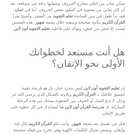
تمكن شاب من إتقان مخارج الحروف وصفاتها بدقة غير متوقعة، بعد
أن كان يعاني من صعوبة في النطق ببعض الحروف. أما في
عمان
،
فقد بدأ طفل في سن السابعة
تعلم التجويد
من الصفر، وأصبح يقرأ
القرآن الكريم
بتلاوة صحيحة ومتقنة خلال بضعة
شهور
. هذه القصص
ليست إلا غيض من فيض، وتؤكد على فاعلية
تعليم التجويد أون لاين
.
هل أنت مستعد لخطواتك
الأولى نحو الإتقان؟
إن
تعليم التجويد أون لاين
ليس مجرد خيار، بل هو فرصة ذهبية
لتعميق علاقتك بـ
القرآن الكريم
وتلاوته بالشكل الذي يرضي الله عز
وجل. لا تدع الشك أو الخوف من الصعوبة يمنعك من هذه الرحلة
المباركة. فـ
مدرسة القرآن أون لاين
هنا لتساندك في كل خطوة على
طريق الإتقان.
فكر في نفسك بعد بضعة
شهور
، وأنت تتلو
القرآن الكريم
بكل ثقة
وإتقان، وتشعر بجمال الكلمات الإلهية وهي تخرج من فمك صحيحة