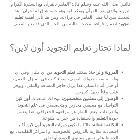
فالنبي صلى الله عليه وسلم قال: “الماهر بالقرآن مع السفرة الكرام
البررة، والذي يقرأ القرآن ويفكر فيه وهو عليه شاق له أجران”. هذا
الحديث يبين لنا فضل الماهر في قراءته. ومن هنا تأتي أهمية
تعليم
التجويد
لضمان قراءة صحيحة خالية من اللحن الذي قد يغير المعنى.
لماذا تختار تعليم التجويد أون لاين؟
المرونة والراحة:
يمكنك
تعلم التجويد
من أي مكان وفي أي
وقت يناسب جدولك اليومي، سواء كنت في المنزل، العمل،
أو حتى أثناء السفر. هذا يزيل حاجز المسافة والتنقل، ويوفر
عليك
وقتاً
وجهدًا كبيرين.
الوصول إلى معلمين متخصصين:
تتيح لك المنصات
أون لاين
التواصل مع معلمين مجازين ومتخصصين في علم
التجويد
والقراءات، بغض النظر عن موقعهم الجغرافي. هذا يضمن
جودة
التعليم
والاستفادة من خبرات متنوعة.
التكلفة الفعالة:
غالبًا ما تكون
دورات التجويد أون لاين
أكثر
اقتصادية مقارنة بالدروس الخصوصية أو المراكز التقليدية، مع
الحفاظ على نفس مستوى الجودة أو أعلى.