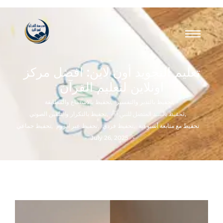
تعليم التجويد أون لاين: افضل مركز
اونلاين لتعليم القرآن
,
تحفيظ بالتدبر والتفسير
,
تحفيظ بالاستماع والمطابقة
,
تحفيظ بالسند المتصل للنبي ﷺ
,
تحفيظ بالتكرار والتلقين الصوتي
تحفيظ مع متابعة أسبوعية
,
تحفيظ فردي
,
تحفيظ عبر الزوم
,
تحفيظ جماعي
-
-
July 26, 2025