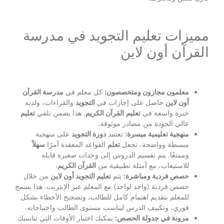
مميزات تعليم التجويد في مدرسة
القرآن أون لاين
معلمون مجازون ومتخصصون:
كل معلم في
مدرسة القرآن
أون لاين
حاصل على إجازات في
التجويد
والقراءات، ولديه
خبرة واسعة في
تعليم
القرآن الكريم
. هذا يضمن تلقي
تعليم
عالي الجودة من مصادر موثوقة.
منهجية تعليمية ميسرة:
تعتمد
دورة التجويد
على منهجية
مبسطة وواضحة، تجعل
تعلم
القواعد المعقدة أمرًا
سهلاً
وممتعًا. يتم تقسيم الدروس إلى وحدات صغيرة قابلة
للاستيعاب، مع أمثلة تطبيقية من
القرآن الكريم
.
حصص فردية ومباشرة:
يتم
تعليم التجويد أون لاين
من خلال
حصص فردية (واحد لواحد) مع المعلم عبر الإنترنت. هذا يسمح
للمعلم بتقديم اهتمام كامل للطالب، وتصحيح الأخطاء بشكل
فوري، وتكييف الدرس ليناسب مستوى الطالب واحتياجاته.
مرونة في جدولة الحصص:
يمكنك اختيار الأوقات التي تناسبك