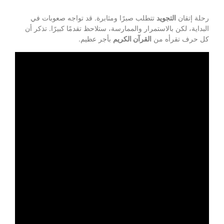
رحلة إتقان
التجويد
تتطلب صبرًا ومثابرة. قد تواجه صعوبات في
البداية، لكن بالاستمرار والممارسة، ستلاحظ تقدمًا كبيرًا. تذكر أن
كل حرف تقرأه من
القرآن الكريم
بأجر عظيم.