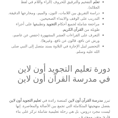
تعلم
التفخيم والترقيق للحروف (الراء واللام في لفظ
الجلالة).
دراسة التفريق بين اللامات، النون، والميم، ومخارجها الدقيقة.
التدريب على الوقف والابتداء الصحيحين.
مراجعة شاملة لجميع أحكام
التجويد
وتطبيقها على أجزاء
طويلة من
القرآن الكريم
.
التعرف على القراءات العشر المشهورة (حفص عن عاصم،
ورش عن نافع، قالون عن نافع، وغيرها).
التحضير لنيل الإجازة في التلاوة بسند متصل إلى النبي صلى
الله عليه وسلم.
دورة تعليم التجويد أون لاين
في مدرسة القرآن أون لاين
تبرز
مدرسة القرآن أون لاين
كمنصة رائدة في
تعليم التجويد أون لاين
بفضل منهجيتها المتكاملة التي تجمع بين الأصالة والمعاصرة. إنها
ليست مجرد دروس، بل هي رحلة تعليمية شاملة تركز على بناء
قارئ متقن ومحترف.