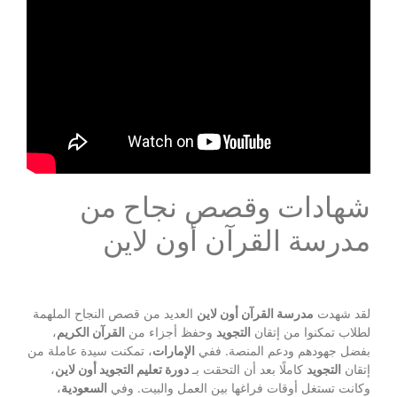
شهادات وقصص نجاح من
مدرسة القرآن أون لاين
لقد شهدت
مدرسة القرآن أون لاين
العديد من قصص النجاح الملهمة
لطلاب تمكنوا من إتقان
التجويد
وحفظ أجزاء من
القرآن الكريم
،
بفضل جهودهم ودعم المنصة. ففي
الإمارات
، تمكنت سيدة عاملة من
إتقان
التجويد
كاملًا بعد أن التحقت بـ
دورة تعليم التجويد أون لاين
،
وكانت تستغل أوقات فراغها بين العمل والبيت. وفي
السعودية
،