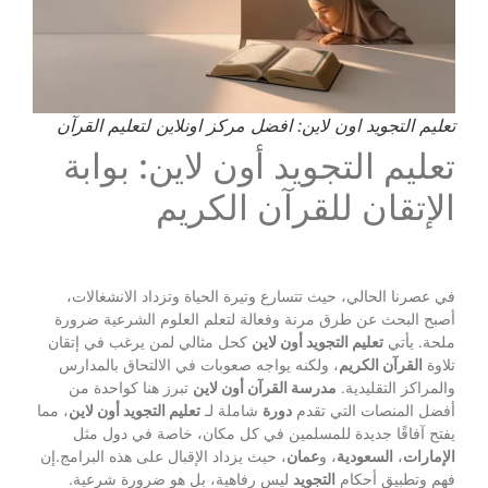
تعليم التجويد اون لاين: افضل مركز اونلاين لتعليم القرآن
تعليم التجويد أون لاين: بوابة
الإتقان للقرآن الكريم
في عصرنا الحالي، حيث تتسارع وتيرة الحياة وتزداد الانشغالات،
أصبح البحث عن طرق مرنة وفعالة لتعلم العلوم الشرعية ضرورة
ملحة. يأتي
تعليم التجويد أون لاين
كحل مثالي لمن يرغب في إتقان
تلاوة
القرآن الكريم
، ولكنه يواجه صعوبات في الالتحاق بالمدارس
والمراكز التقليدية.
مدرسة القرآن أون لاين
تبرز هنا كواحدة من
أفضل المنصات التي تقدم
دورة
شاملة لـ
تعليم التجويد أون لاين
، مما
يفتح آفاقًا جديدة للمسلمين في كل مكان، خاصة في دول مثل
الإمارات
،
السعودية
، و
عمان
، حيث يزداد الإقبال على هذه البرامج.إن
فهم وتطبيق أحكام
التجويد
ليس رفاهية، بل هو ضرورة شرعية.