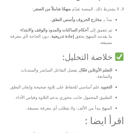
لا، لا يشترط ذلك. المنصة تقدّم
منهجًا شاملاً من الصفر
:
تبدأ بـ
مخارج الحروف وأسس النطق
،
ثم تتعمق إلى
أحكام الساكنات والمدود والوقف والابتداء
ما يقدمه المنهج يحقق
إجادة تدريجية
، دون الحاجة لأي معرفة
مسبقة.
خلاصة التحليل:
التعلم الأونلاين فعّال
بفضل التفاعل المباشر والمنتديات
والمتابعة.
التجويد
علم أساسي للحفاظ على تلاوة صحيحة وإتقان النطق.
التطبيق المحمول جانب محوري يدعم التلاوة وقياس الأداء.
المنهج يبدأ من الألف، ولا يتطلب أي معرفة مسبقة.
اقرأ ايضا :