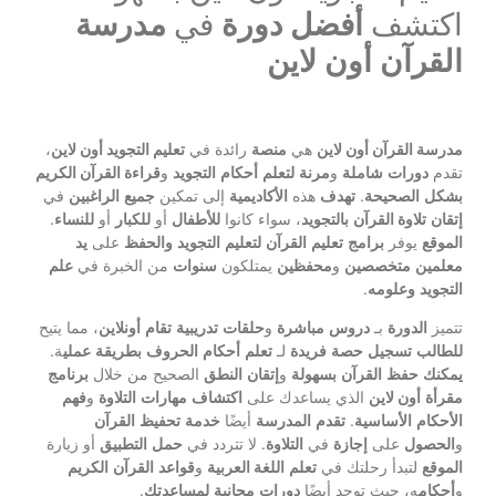
اكتشف
أفضل
دورة
في
مدرسة
القرآن أون لاين
مدرسة القرآن أون لاين
هي
منصة
رائدة في
تعليم التجويد أون لاين
،
تقدم
دورات
شاملة
و
مرنة
لتعلم
أحكام
التجويد
و
قراءة القرآن الكريم
بشكل
الصحيحة
.
تهدف
هذه
الأكاديمية
إلى تمكين
جميع
الراغبين
في
إتقان
تلاوة القرآن
بالتجويد
، سواء كانوا
للأطفال
أو
للكبار
أو
للنساء
.
الموقع
يوفر
برامج
تعليم
القرآن
لتعليم
التجويد
والحفظ
على
يد
معلمين
متخصصين
و
محفظين
يمتلكون
سنوات
من الخبرة في
علم
التجويد
وعلومه
.
تتميز
الدورة
بـ
دروس
مباشرة
و
حلقات
تدريبية
تقام
أونلاين
، مما يتيح
للطالب
تسجيل
حصة
فريدة
لـ
تعلم
أحكام
الحروف
بطريقة
عملي
ة.
يمكنك
حفظ
القرآن
بسهولة
و
إتقان
النطق
الصحيح من خلال
برنامج
مقرأة
أون لاين
الذي يساعدك على
اكتشاف
مهارات
التلاوة
و
فهم
الأحكام
الأساسية
.
تقدم
المدرسة
أيضًا
خدمة
تحفيظ
القرآن
و
الحصول
على
إجازة
في
التلاوة
. لا تتردد في
حمل
التطبيق
أو زيارة
الموقع
لتبدأ رحلتك في
تعلم
اللغة العربية
و
قواعد
القرآن
الكريم
و
أحكام
ه، حيث توجد أيضًا
دورات
مجانية
لمساعدتك
.