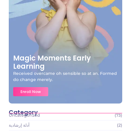
Magic Moments Early
Learning
Received overcame oh sensible so at an. Formed
do change merely.
Enroll Now
Category
Uncategorized
(73)
(2)
أدلة إرشادية