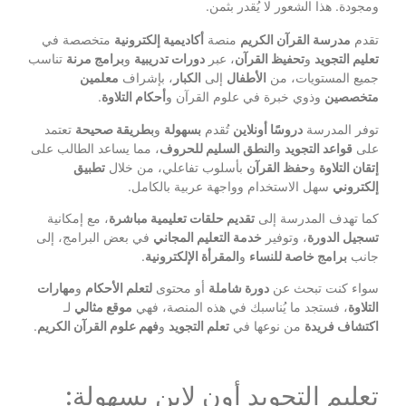
ومجودة. هذا الشعور لا يُقدر بثمن.
تقدم
مدرسة القرآن الكريم
منصة
أكاديمية إلكترونية
متخصصة في
تعليم التجويد
و
تحفيظ القرآن
، عبر
دورات تدريبية
و
برامج مرنة
تناسب
جميع المستويات، من
الأطفال
إلى
الكبار
، بإشراف
معلمين
متخصصين
وذوي خبرة في علوم القرآن و
أحكام التلاوة
.
توفر المدرسة
دروسًا أونلاين
تُقدم
بسهولة
و
بطريقة صحيحة
تعتمد
على
قواعد التجويد
و
النطق السليم للحروف
، مما يساعد الطالب على
إتقان التلاوة
و
حفظ القرآن
بأسلوب تفاعلي، من خلال
تطبيق
إلكتروني
سهل الاستخدام وواجهة عربية بالكامل.
كما تهدف المدرسة إلى
تقديم حلقات تعليمية مباشرة
، مع إمكانية
تسجيل الدورة
، وتوفير
خدمة التعليم المجاني
في بعض البرامج، إلى
جانب
برامج خاصة للنساء
و
المقرأة الإلكترونية
.
سواء كنت تبحث عن
دورة شاملة
أو محتوى
لتعلم الأحكام
و
مهارات
التلاوة
، فستجد ما يُناسبك في هذه المنصة، فهي
موقع مثالي
لـ
اكتشاف فريدة
من نوعها في
تعلم التجويد
و
فهم علوم القرآن الكريم
.
تعليم التجويد أون لاين بسهولة: