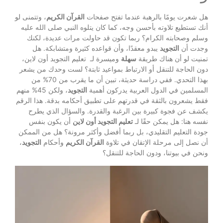
هل شعرت يومًا بالرهبة عندما تفتح صفحات
القرآن الكريم
، وتتمنى لو
أنك تستطيع تلاوته بأحسن وجه، كما كان يتلوه النبي صلى الله عليه
وسلم وصحابته الكرام؟ ربما تكون قد حاولت مرات عديدة، لكنك
وجدت أن
التجويد
يبدو معقدًا، وأن قواعده كثيرة ومتشابكة. هل
تمنيت لو أن هناك طريقة
سهلة
وميسرة لـ تعليم التجويد أون لاين،
دون الحاجة للتنقل أو الارتباط بمواعيد ثابتة؟ لست وحدك من يشعر
بهذا التحدي. ففي دراسة حديثة، تبين أن ما يقرب من 70% من
المسلمين في الدول العربية يدركون أهمية
التجويد
، ولكن 45% منهم
فقط يشعرون بالثقة في قدرتهم على تطبيق أحكامه بدقة. هذا الرقم
يكشف عن فجوة كبيرة بين الرغبة والقدرة. والسؤال الذي يطرح
نفسه هنا: هل يمكن حقًا لـ
تعليم التجويد أون لاين
أن يكون بنفس
جودة التعليم التقليدي، بل ربما أفضل وأكثر مرونة؟ هل من الممكن
أن نصل إلى مرحلة الإتقان في تلاوة
القرآن الكريم
وأحكام
التجويد
،
ونحن في بيوتنا، ودون الحاجة للتنقل؟