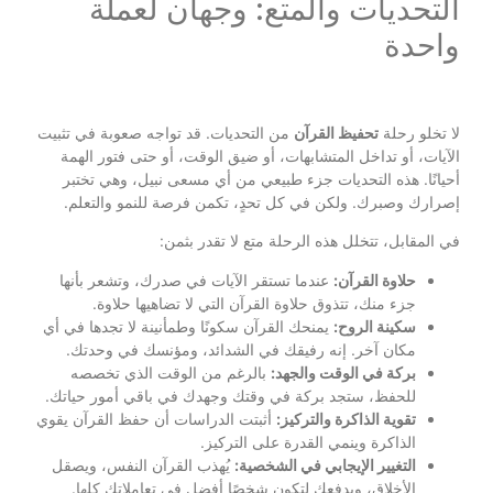
التحديات والمتع: وجهان لعملة
واحدة
لا تخلو رحلة
تحفيظ القرآن
من التحديات. قد تواجه صعوبة في تثبيت
الآيات، أو تداخل المتشابهات، أو ضيق الوقت، أو حتى فتور الهمة
أحيانًا. هذه التحديات جزء طبيعي من أي مسعى نبيل، وهي تختبر
إصرارك وصبرك. ولكن في كل تحدٍ، تكمن فرصة للنمو والتعلم.
في المقابل، تتخلل هذه الرحلة متع لا تقدر بثمن:
حلاوة القرآن:
عندما تستقر الآيات في صدرك، وتشعر بأنها
جزء منك، تتذوق حلاوة القرآن التي لا تضاهيها حلاوة.
سكينة الروح:
يمنحك القرآن سكونًا وطمأنينة لا تجدها في أي
مكان آخر. إنه رفيقك في الشدائد، ومؤنسك في وحدتك.
بركة في الوقت والجهد:
بالرغم من الوقت الذي تخصصه
للحفظ، ستجد بركة في وقتك وجهدك في باقي أمور حياتك.
تقوية الذاكرة والتركيز:
أثبتت الدراسات أن حفظ القرآن يقوي
الذاكرة وينمي القدرة على التركيز.
التغيير الإيجابي في الشخصية:
يُهذب القرآن النفس، ويصقل
الأخلاق، ويدفعك لتكون شخصًا أفضل في تعاملاتك كلها.