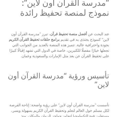
“مدرسة القرآن أون لاين”:
نموذج لمنصة تحفيظ رائدة
عند البحث عن
أفضل منصة تحفيظ قرآن
، تبرز “مدرسة القرآن أون
لاين” كنموذج يحتذى به في تقديم
برامج حلقات تحفيظ القرآن الكريم
بجودة واحترافية عالية. تتميز هذه المنصة بالعديد من الجوانب التي
تجعلها خيارًا مفضلًا للكثيرين، خاصة في الدول التي تشهد إقبالًا كبيرًا
على تحفيظ القرآن عن بعد مثل الإمارات والسعودية وعمان.
تأسيس ورؤية “مدرسة القرآن أون
لاين”
تأسست “مدرسة القرآن أون لاين” على رؤية واضحة: إتاحة الفرصة
لكل مسلم حول العالم لتعلم وتحفيظ القرآن الكريم بسهولة ويسر،
مستغلين قوة التكنولوجيا لتجاوز حواجز الزمان والمكان. منذ