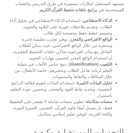
سيشهد المستقبل ابتكارات مستمرة في طرق التدريس والتقنيات
المستخدمة في
برامج حلقات تحفيظ القرآن الكريم
:
الذكاء الاصطناعي:
استخدام الذكاء الاصطناعي في تحليل أداء
الطلاب، وتقديم ملاحظات فورية على التلاوة والتجويد،
وتصميم خطط حفظ مخصصة لكل طالب.
الواقع الافتراضي والمعزز:
توفير تجارب تعليمية غامرة
ومحفزة من خلال الواقع الافتراضي، حيث يمكن للطلاب
التفاعل مع بيئات افتراضية تحاكي حلقات التحفيظ التقليدية،
أو استخدام الواقع المعزز لتحسين مهارات التجويد.
التلعيب (Gamification):
دمج عناصر الألعاب في عملية
التعلم لزيادة تفاعل الطلاب وتحفيزهم، خاصة الأطفال، من
خلال المكافآت والنقاط والمستويات.
تحليل البيانات الكبيرة:
استخدام البيانات لتقييم فعالية البرامج
التعليمية، وتحديد نقاط القوة والضعف، وتحسين جودة التعليم
باستمرار.
منصات متكاملة:
تطوير منصات شاملة لا تقتصر على التحفيظ
فقط، بل تشمل أيضًا علوم القرآن، التفسير، السيرة النبوية،
واللغة العربية، لتوفير تعليم إسلامي متكامل.
التحديات المستقبلية وكيفية