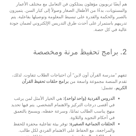
هم أيضًا تربويون مؤهلون يمتلكون فن التعامل مع مختلف الأعمار
والمستويات، بدءًا من الأطفال الصغار وصولاً إلى كبار السن. يتميزون
بالصبر والحكمة والقدرة على تبسيط المعلومة وتوصيلها بفاعلية. يتم
تدريبهم باستمرار على أحدث طرق التدريس الإلكتروني لضمان جودة
عالية في كل حصة.
2. برامج تحفيظ مرنة ومخصصة
تتفهم “مدرسة القرآن أون لاين” أن احتياجات الطلاب تتفاوت. لذلك،
تقدم المنصة مجموعة واسعة من
برامج حلقات تحفيظ القرآن
الكريم
، تشمل:
الدروس الفردية (واحد لواحد):
هي الخيار الأمثل لمن يرغب
في أقصى درجات التركيز والاهتمام الشخصي. يتم فيها تحديد
منهج يناسب الطالب تمامًا، وسرعة حفظه، ويسمح بالتعمق
في أحكام التجويد والتلاوة.
الحلقات الجماعية الصغيرة:
توفر بيئة تفاعلية محفزة للحفظ
والمراجعة، مع الحفاظ على الاهتمام الفردي لكل طالب.