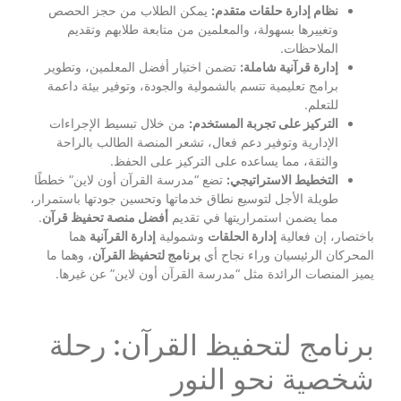
نظام إدارة حلقات متقدم:
يمكن الطلاب من حجز الحصص
وتغييرها بسهولة، والمعلمين من متابعة طلابهم وتقديم
الملاحظات.
إدارة قرآنية شاملة:
تضمن اختيار أفضل المعلمين، وتطوير
برامج تعليمية تتسم بالشمولية والجودة، وتوفير بيئة داعمة
للتعلم.
التركيز على تجربة المستخدم:
من خلال تبسيط الإجراءات
الإدارية وتوفير دعم فعال، تشعر المنصة الطالب بالراحة
والثقة، مما يساعده على التركيز على الحفظ.
التخطيط الاستراتيجي:
تضع “مدرسة القرآن أون لاين” خططًا
طويلة الأجل لتوسيع نطاق خدماتها وتحسين جودتها باستمرار،
مما يضمن استمراريتها في تقديم
أفضل منصة تحفيظ قرآن
.
باختصار، إن فعالية
إدارة الحلقات
وشمولية
إدارة القرآنية
هما
المحركان الرئيسيان وراء نجاح أي
برنامج لتحفيظ القرآن
، وهما ما
يميز المنصات الرائدة مثل “مدرسة القرآن أون لاين” عن غيرها.
برنامج لتحفيظ القرآن: رحلة
شخصية نحو النور