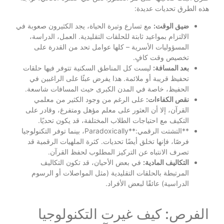
هذه الطرق تحديات عديدة:
ضيق الوقت:
مع تسارع وتيرة الحياة، يجد الكثيرون صعوبة في
الالتزام بمواعيد ثابتة للحلقات التقليدية. العمل، الدراسة،
المسؤوليات الأسرية – كلها عوامل تحد من القدرة على
تخصيص وقت كافٍ.
بعد المسافة:
ليست كل المناطق السكنية تتوفر فيها حلقات
تحفيظ قريبة أو ملائمة. هذا يفرض عبئًا على الراغبين في
الحفيظ، خاصة في المدن الكبرى حيث المسافات شاسعة.
نقص الكفاءات:
على الرغم من وجود الكثير من معلمي
القرآن، إلا أن العثور على معلم مؤهل ومتفرغ، وقادر على
التكيف مع احتياجات الطلاب المختلفة، قد يكون تحديًا.
**التشتت الرقمي:**Paradoxically، بينما توفر التكنولوجيا
فرصًا، فإنها تخلق أيضًا تحديات. كثرة الملهيات الرقمية قد
تصرف الانتباه عن التركيز المطلوب لحفظ القرآن.
التكاليف المادية:
في بعض الأحيان، قد تكون التكاليف
المرتبطة بالحلقات التقليدية (مثل المواصلات أو الرسوم
الدراسية) عائقًا لبعض الأفراد.
الفرص: كيف غيرت التكنولوجيا