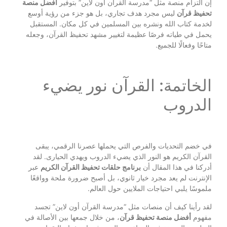
إن التزام منصة مثل “مدرسة القرآن أون لاين” بتوفير
أفضل منصة
تحفيظ قرآن
ليس مجرد هدف تجاري، بل هو جزء من رؤية أوسع
لخدمة كتاب الله ونشره بين المسلمين في كل مكان. المستقبل
يحمل في طياته فرصًا عظيمة لتغيير مشهد تحفيظ القرآن، وجعله
متاحًا وفعالًا للجميع.
الخاتمة: القرآن نور يضيء
الدروب
في خضم التحديات والفرص التي يحملها عصرنا الرقمي، يبقى
القرآن الكريم هو النور الذي يضيء الدروب ويهدي الحيارى. لقد
أدركنا في هذا المقال أن
برنامج حلقات تحفيظ القرآن الكريم
عبر
الإنترنت لم يعد مجرد خيار ثانوي، بل أصبح ضرورة ملحة وواقعًا
ملموسًا يلبي احتياجات الملايين حول العالم.
لقد رأينا كيف أن منصات مثل “مدرسة القرآن أون لاين” تجسد
مفهوم
أفضل منصة تحفيظ قرآن
، من خلال جمعها بين الأصالة في