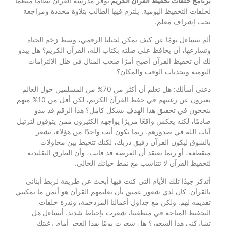
برنامج حلقات تحفيظ القرآن الكريم
توفر مدرسة القرآن نظامًا منظمًا
لحلقات التحفيظ اليومية. يلتزم فيها الطالب بتلاوة محددة ومراجعة
تحت إشراف معلم.
ألم تتساءل يومًا عن كيف يمكن لجيلنا الرقمي، وسط زخم الحياة
وتسارعها، أن يحافظ على صلته بكتاب الله، القرآن الكريم؟ هل يبدو
لك أن تحفيظ القرآن أصبح أمرًا صعب المنال في ظل الالتزامات
اليومية وتحديات الوقت والمكان؟
دعني أسألك: هل تعلم أن أكثر من 70% من المسلمين حول العالم
يعبرون عن رغبتهم في حفظ القرآن الكريم، لكن أقل من 10% منهم
ينجحون في تحقيق هذا الهدف بشكل كامل؟ هذا الرقم قد يبدو
صادمًا، لكنه يعكس واقعًا مريرًا يواجهه الكثيرون ممن يتوقون لترتيل
آيات الله في صدورهم. ربما تكون أنت واحدًا من هؤلاء، تشعر
بالشوق ليكون القرآن رفيق دربك، لكنك تتخبط بين محاولات
متقطعة، أو ربما تعتقد أن الفرصة قد فاتت، وأن الطرق التقليدية
لتحفيظ القرآن لا تتناسب مع نمط حياتك الحالي.
أتذكر جيدًا تلك الأيام التي كنت فيها أبحث عن طريقة لربط أبنائي
بالقرآن. كان لدي شعور عميق بأن تعليمهم القرآن هو أثمن ما يمكنني
تقديمه لهم. ولكن مع جداول أعمالنا المزدحمة، وندرة حلقات
التحفيظ المتاحة في منطقتنا، شعرت بإحباط شديد. أتساءل هل
تشاركني هذا الشعور؟ هل شعرت يومًا بهذا العجز أمام رغبتك