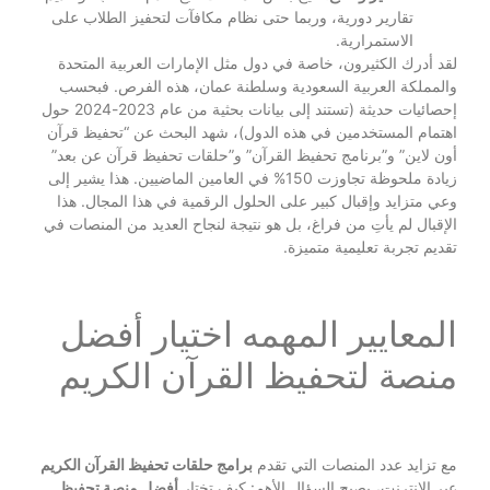
تقارير دورية، وربما حتى نظام مكافآت لتحفيز الطلاب على
الاستمرارية.
لقد أدرك الكثيرون، خاصة في دول مثل الإمارات العربية المتحدة
والمملكة العربية السعودية وسلطنة عمان، هذه الفرص. فبحسب
إحصائيات حديثة (تستند إلى بيانات بحثية من عام 2023-2024 حول
اهتمام المستخدمين في هذه الدول)، شهد البحث عن “تحفيظ قرآن
أون لاين” و”برنامج تحفيظ القرآن” و”حلقات تحفيظ قرآن عن بعد”
زيادة ملحوظة تجاوزت 150% في العامين الماضيين. هذا يشير إلى
وعي متزايد وإقبال كبير على الحلول الرقمية في هذا المجال. هذا
الإقبال لم يأتِ من فراغ، بل هو نتيجة لنجاح العديد من المنصات في
تقديم تجربة تعليمية متميزة.
المعايير المهمه اختيار أفضل
منصة لتحفيظ القرآن الكريم
مع تزايد عدد المنصات التي تقدم
برامج حلقات تحفيظ القرآن الكريم
عبر الإنترنت، يصبح السؤال الأهم: كيف تختار
أفضل منصة تحفيظ