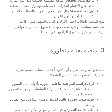
برامج للكبار والصغار:
مناهج مصممة خصيصًا لكل فئة عمرية،
تأخذ بعين الاعتبار القدرات الاستيعابية وطرق التعلم المفضلة.
دورات متخصصة:
مثل دورات في التجويد والقراءات العشر،
تفسير القرآن، وعلوم القرآن.
تتيح المنصة للطلاب اختيار الأوقات التي تناسبهم، سواء كانت
صباحية، مسائية، أو في عطلات نهاية الأسبوع، مما يزيل حواجز
الوقت التي كثيرًا ما تعيق الراغبين في الحفظ.
3. منصة تقنية متطورة
تستخدم “مدرسة القرآن أون لاين” أحدث التقنيات لتقديم تجربة
تعليمية سلسة وممتعة. تشمل المنصة:
غرف دراسية افتراضية تفاعلية:
مجهزة بأدوات مثل السبورة
البيضاء التفاعلية، إمكانية مشاركة الشاشات، وأدوات لتسجيل
الحصص للمراجعة لاحقًا.
جودة صوت وصورة عالية:
لضمان وضوح التواصل بين الطالب
والمعلم.
نظام متابعة للتقدم:
يمكن للطالب وولي الأمر تتبع التقدم