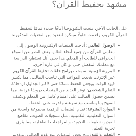
مشهد تحفيظ القرآن؟
على الجانب الآخر، فتحت التكنولوجيا آفاقًا جديدة تمامًا لتحفيظ
القرآن الكريم، وقدمت حلولًا مبتكرة للعديد من التحديات المذكورة:
الوصول العالمي:
أتاحت المنصات الإلكترونية الوصول إلى
معلمي القرآن من جميع أنحاء العالم، بغض النظر عن الموقع
الجغرافي للطالب أو المعلم. هذا يعني أنك تستطيع الدراسة
مع معلمك المفضل حتى لو كان في قارة أخرى.
المرونة الزمنية:
سمحت
برامج حلقات تحفيظ القرآن الكريم
عبر الإنترنت بتحديد المواعيد التي تناسب الطالب، مما يكسر
قيود الوقت ويجعل الحفظ ممكنًا حتى لأكثر الجداول ازدحامًا.
التعلم الشخصي:
توفر العديد من المنصات دروسًا فردية، مما
يضمن حصول الطالب على اهتمام كامل من المعلم وتكييف
المنهج بما يتناسب مع سرعته وقدرته على الحفظ.
الموارد المتنوعة:
تقدم المنصات الرقمية مجموعة واسعة من
الموارد التعليمية التكميلية، مثل تسجيلات الصوت، مقاطع
الفيديو، تطبيقات التجويد، والمراجعات التفاعلية، مما يثري
تجربة التعلم.
التحفيز والتتبع:
تتيح بعض المنصات تتبع تقدم الطالب، وتقديم