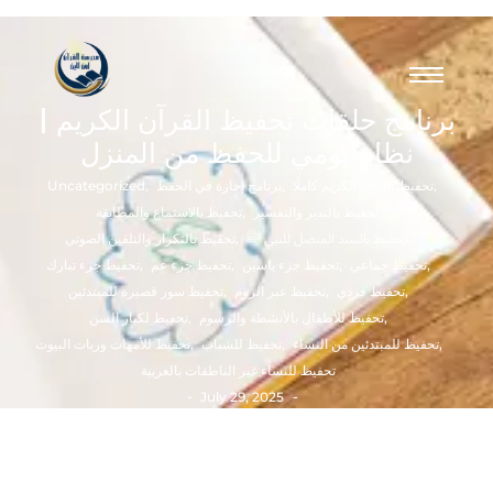
برنامج حلقات تحفيظ القرآن الكريم |
نظام يومي للحفظ من المنزل
,
تحفيظ القرآن الكريم كاملًا
,
برنامج إجازة في الحفظ
,
Uncategorized
,
تحفيظ بالتدبر والتفسير
,
تحفيظ بالاستماع والمطابقة
,
تحفيظ بالسند المتصل للنبي ﷺ
,
تحفيظ بالتكرار والتلقين الصوتي
,
تحفيظ جماعي
,
تحفيظ جزء ياسين
,
تحفيظ جزء عم
,
تحفيظ جزء تبارك
,
تحفيظ فردي
,
تحفيظ عبر الزوم
,
تحفيظ سور قصيرة للمبتدئين
,
تحفيظ للأطفال بالأنشطة والرسوم
,
تحفيظ لكبار السن
,
تحفيظ للمبتدئين من النساء
,
تحفيظ للشباب
,
تحفيظ للأمهات وربات البيوت
تحفيظ للنساء غير الناطقات بالعربية
-
-
July 29, 2025