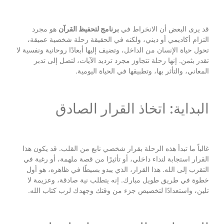
قد يرى البعض أن الانخراط في
برنامج لتحفيظ القرآن
هو مجرد
التزام أكاديمي أو ديني، ولكنه في الحقيقة رحلة شخصية عميقة،
تحول حياة الإنسان من الداخل، وتضيف إليها أبعادًا روحانية ونفسية لا
تقدر بثمن. إنها رحلة تتجاوز مجرد ترديد الآيات، لتصل إلى تدبر
المعاني، والتأثر بها، وتطبيقها في الحياة اليومية.
البداية: اتخاذ القرار الصادق
غالباً ما تبدأ هذه الرحلة بقرار شخصي نابع من القلب. قد يكون هذا
القرار استجابة لنداء داخلي، أو تأثيرًا من قصة ملهمة، أو رغبة في
التقرب إلى الله. هذا القرار، الذي يبدو بسيطًا في ظاهره، هو أول
خطوة في طريق طويل مبارك. إنه يتطلب نية صادقة، وعزيمة لا
تلين، واستعدادًا لتخصيص جزء من وقتك وجهدك لرب كتاب الله.