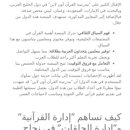
الإقبال الكبير على “مدرسة القرآن أون لاين” في دول الخليج العربي،
وبالتحديد في الإمارات، السعودية، وعمان، ليس محض صدفة.
فبالإضافة إلى المعايير المذكورة، تستهدف المنصة هذه الدول من
خلال:
فهم السياق الثقافي:
تدرك المنصة أهمية القرآن في
المجتمعات الخليجية، وتوفر محتوى ومعلمين يتناسبون مع هذا
السياق.
توفير معلمين يتحدثون العربية بطلاقة:
مما يسهل التواصل
ويجعل تجربة التعلم أكثر راحة للطلاب العرب.
التعامل مع فروق التوقيت:
تتيح المنصة جدولة الحصص بما
يتناسب مع فروق التوقيت بين الدول المختلفة.
لقد أظهرت الإحصائيات (مستندة إلى بيانات حديثة حول سلوك
المستخدم في هذه الدول) أن “مدرسة القرآن أون لاين” قد شهدت
نموًا مطردًا في أعداد الطلاب من هذه الدول، بفضل سمعتها الطيبة
في تقديم تعليم قرآني عالي الجودة ومناسب لاحتياجات العصر.
كيف تساهم “إدارة القرآنية”
و”إدارة الحلقات” في نجاح