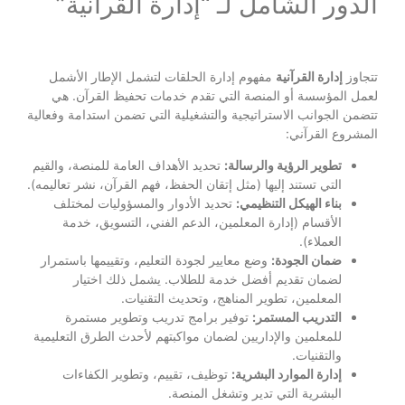
الدور الشامل لـ “إدارة القرآنية”
تتجاوز
إدارة القرآنية
مفهوم إدارة الحلقات لتشمل الإطار الأشمل
لعمل المؤسسة أو المنصة التي تقدم خدمات تحفيظ القرآن. هي
تتضمن الجوانب الاستراتيجية والتشغيلية التي تضمن استدامة وفعالية
المشروع القرآني:
تطوير الرؤية والرسالة:
تحديد الأهداف العامة للمنصة، والقيم
التي تستند إليها (مثل إتقان الحفظ، فهم القرآن، نشر تعاليمه).
بناء الهيكل التنظيمي:
تحديد الأدوار والمسؤوليات لمختلف
الأقسام (إدارة المعلمين، الدعم الفني، التسويق، خدمة
العملاء).
ضمان الجودة:
وضع معايير لجودة التعليم، وتقييمها باستمرار
لضمان تقديم أفضل خدمة للطلاب. يشمل ذلك اختيار
المعلمين، تطوير المناهج، وتحديث التقنيات.
التدريب المستمر:
توفير برامج تدريب وتطوير مستمرة
للمعلمين والإداريين لضمان مواكبتهم لأحدث الطرق التعليمية
والتقنيات.
إدارة الموارد البشرية:
توظيف، تقييم، وتطوير الكفاءات
البشرية التي تدير وتشغل المنصة.