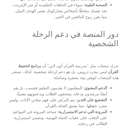
الصحبة الطيبة:
سواء في الحلقات التقليدية أو عبر الإنترنت،
تجد نفسك محاطًا بأشخاص يشاركونك نفس الهدف النبيل،
مما يعزز روح التنافس في الخير.
دور المنصة في دعم الرحلة
الشخصية
تدرك منصات مثل “مدرسة القرآن أون لاين” أن
برنامج لتحفيظ
القرآن
ليس مجرد دروس، بل هو دعم لرحلة شخصية. لذلك، تسعى
هذه المنصات لتوفير بيئة محفزة وشاملة:
الدعم المعنوي:
المعلمون لا يقدمون التعليم فحسب، بل هم
أيضًا مرشدون ودعاة، يشجعون الطلاب ويدعمونهم نفسيًا.
التشجيع على التدبر:
يتم التركيز على فهم معاني الآيات، وليس
مجرد حفظها، مما يعمق الصلة بالقرآن.
المرونة التي تدعم الاستمرارية:
تساعد المرونة في المواعيد
على التغلب على عقبات الحياة اليومية، وتضمن استمرارية
الطالب في رحلته.