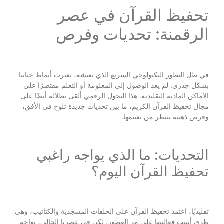
تحفيظ القرآن في عصر
الرقمنة: تحديات وفرص
في ظل التطور التكنولوجي السريع الذي نعيشه، تغيرت أنماط حياتنا
بشكل جذري. لم يعد الوصول إلى المعلومة أو التعلم مقتصرًا على
الأماكن المادية التقليدية. هذا التحول الرقمي ألقى بظلاله أيضًا على
مجال تحفيظ القرآن الكريم، ما بين تحديات جديدة تلوح في الأفق،
وفرص ذهبية تنتظر من يغتنمها.
التحديات: ما الذي يواجه راغبي
تحفيظ القرآن اليوم؟
تقليديًا، اعتمد تحفيظ القرآن على الحلقات المسجدية والكتاتيب، وهي
طرق أثبتت فعاليتها على مر العصور. لكن في عصرنا الحالي، تواجه