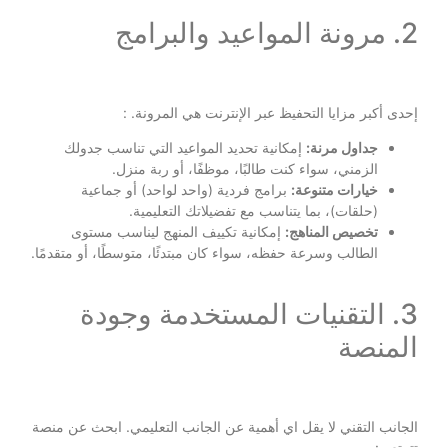
2. مرونة المواعيد والبرامج
إحدى أكبر مزايا التحفيظ عبر الإنترنت هي المرونة. :
جداول مرنة:
إمكانية تحديد المواعيد التي تناسب جدولك
الزمني، سواء كنت طالبًا، موظفًا، أو ربة منزل.
خيارات متنوعة:
برامج فردية (واحد لواحد) أو جماعية
(حلقات)، بما يتناسب مع تفضيلاتك التعليمية.
تخصيص المناهج:
إمكانية تكييف المنهج ليناسب مستوى
الطالب وسرعة حفظه، سواء كان مبتدئًا، متوسطًا، أو متقدمًا.
3. التقنيات المستخدمة وجودة
المنصة
الجانب التقني لا يقل اي أهمية عن الجانب التعليمي. ابحث عن منصة
تتمتع بـ: