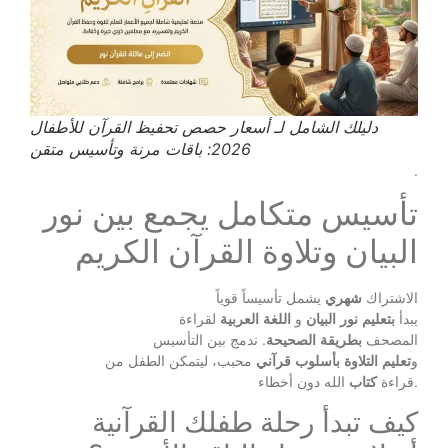
دليلك الشامل لـ أسعار حصص تحفيظ القرآن للأطفال
2026: باقات مرنة وتأسيس متقن
.
تأسيس متكامل يجمع بين نور
البيان وتلاوة القرآن الكريم
الاشتراك
شهري
يشمل تأسيساً قوياً
يبدأ
بتعليم
نور
البيان
و
اللغة
العربية
لقراءة
المصحف
بطريقة
الصحيحة
. ندمج بين التأسيس
و
تعليم
التلاوة
بأسلوب
قرآني
محبب، ليتمكن الطفل من
الله دون أخطاء.
قراءة
كتاب
كيف تبدأ رحلة طفلك القرآنية