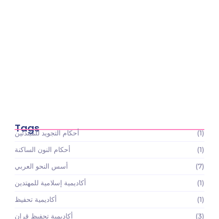
أسعار باقات تعليم القرآن الكريم والعلوم الإسلامية:
استثمارك…
May 22, 2026
Tags
(1)
أحكام التجويد للمبتدئين
(1)
أحكام النون الساكنة
(7)
أسس النحو العربي
(1)
أكاديمية إسلامية للمهتدين
(1)
أكاديمية تحفيظ
(3)
أكاديمية تحفيظ قران