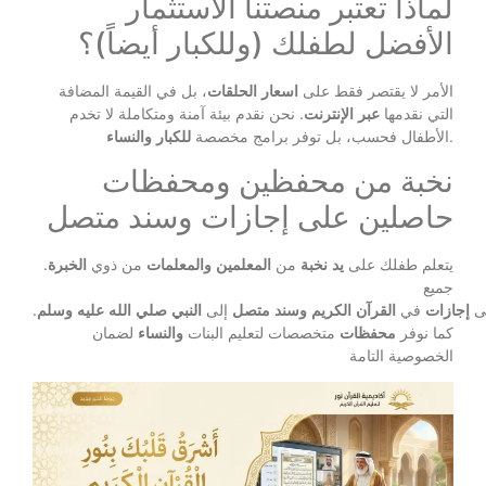
لماذا تعتبر منصتنا الاستثمار
الأفضل لطفلك (وللكبار أيضاً)؟
الأمر لا يقتصر فقط على
اسعار
الحلقات
، بل في القيمة المضافة
التي نقدمها
عبر
الإنترنت
. نحن نقدم بيئة آمنة ومتكاملة لا تخدم
.
الأطفال فحسب، بل توفر برامج مخصصة
للكبار
والنساء
نخبة من محفظين ومحفظات
حاصلين على إجازات وسند متصل
يتعلم طفلك على
يد
نخبة
من
المعلمين
والمعلمات
من ذوي
الخبرة
.
جميع
ى
إجازات
في
القرآن
الكريم
وسند
متصل
إلى
النبي
صلي
الله
عليه
وسلم
.
كما نوفر
محفظات
متخصصات لتعليم البنات
والنساء
لضمان
الخصوصية التامة