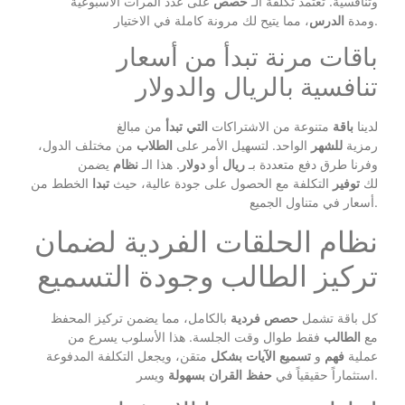
وتنافسية. تعتمد تكلفة الـ
حصص
على عدد المرات الأسبوعية
، مما يتيح لك مرونة كاملة في الاختيار.
ومدة
الدرس
باقات مرنة تبدأ من أسعار
تنافسية بالريال والدولار
لدينا
باقة
متنوعة من الاشتراكات
التي
تبدأ
من مبالغ
رمزية
للشهر
الواحد. لتسهيل الأمر على
الطلاب
من مختلف الدول،
وفرنا طرق دفع متعددة بـ
ريال
أو
دولار
. هذا الـ
نظام
يضمن
لك
توفير
التكلفة مع الحصول على جودة عالية، حيث
تبدا
الخطط من
أسعار في متناول الجميع.
نظام الحلقات الفردية لضمان
تركيز الطالب وجودة التسميع
كل باقة تشمل
حصص
فردية
بالكامل، مما يضمن تركيز المحفظ
مع
الطالب
فقط طوال وقت الجلسة. هذا الأسلوب يسرع من
عملية
فهم
و
تسميع
الآيات
بشكل
متقن، ويجعل التكلفة المدفوعة
ويسر.
استثماراً حقيقياً في
حفظ
القران
بسهولة