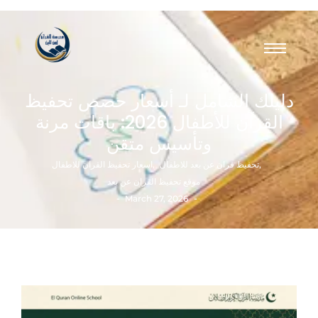
دليلك الشامل لـ أسعار حصص تحفيظ
القرآن للأطفال 2026: باقات مرنة
وتأسيس متقن
,
تحفيظ قران عن بعد للاطفال
,
اسعار تحفيظ القران للاطفال
موقع تحفيظ القران عن بعد
-
-
March 27, 2026