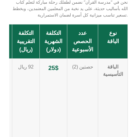
نحن في “مدرسة القرآن” نضمن لطفلك رحلة مباركة لتعلم كتاب
الله بأساليب حديثة، على يد نخبة من المعلمين المعتمدين، وبخطط
تسعير تناسب ميزانية كل أسرة لضمان الاستمرارية.
نوع
عدد
التكلفة
التكلفة
ال
الباقة
الحصص
الشهرية
التقريبية
المن
الأسبوعية
(دولار)
(ريال)
الباقة
حصتين (2)
92 ريال
ممتا
25$
التأسيسية
للمب
أو
للأط
ذوي
الو
الضي
لتأ
متين
وبدا