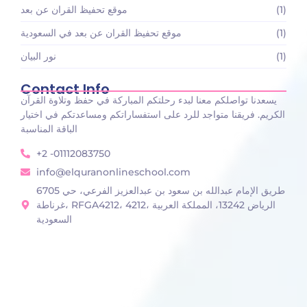
(1)
موقع تحفيظ القران عن بعد
(1)
موقع تحفيظ القران عن بعد في السعودية
(1)
نور البيان
Contact Info
يسعدنا تواصلكم معنا لبدء رحلتكم المباركة في حفظ وتلاوة القرآن
الكريم. فريقنا متواجد للرد على استفساراتكم ومساعدتكم في اختيار
الباقة المناسبة
+2 -01112083750
info@elquranonlineschool.com
6705 طريق الإمام عبدالله بن سعود بن عبدالعزيز الفرعي، حي
غرناطة، RFGA4212، 4212، الرياض 13242، المملكة العربية
السعودية