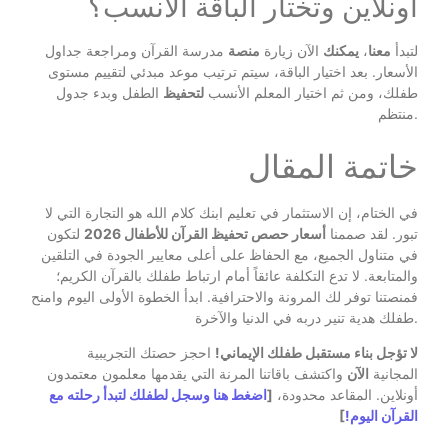
أونلاين وتختار الباقة الأنسب؟
لتبدأ
معنا
،
يمكنك
الآن زيارة
منصة
مدرسة القرآن ومراجعة جداول
الأسعار. بعد اختيار الباقة، سيتم ترتيب موعد مبدئي لتقييم مستوى
طفلك، ومن ثم اختيار المعلم الأنسب
لتحفيظ
الطفل وبدء جدول
منتظم.
خاتمة المقال
في الختام، إن الاستثمار في تعليم ابنك كلام الله هو التجارة التي لا
تبور. لقد صممنا
أسعار حصص تحفيظ القرآن للأطفال 2026
لتكون
في متناول الجميع، مع الحفاظ على أعلى معايير الجودة في التلقين
والمتابعة. لا تدع التكلفة عائقاً أمام ارتباط طفلك بالقرآن الكريم؛
فمنصتنا توفر لك المرونة والاحترافية. ابدأ الخطوة الأولى اليوم وامنح
طفلك هدية تنير دربه في الدنيا والآخرة.
لا تؤجل بناء مستقبل طفلك الإيماني!
احجز حصتك التجريبية
المجانية
الآن
واكتشف باقاتنا المرنة التي يقدمها معلمون معتمدون
أونلاين. المقاعد محدودة،
[
اضغط هنا وسجل لطفلك لتبدأ رحلته مع
القرآن اليوم!
]