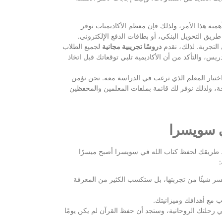
مية هذا الأمر، ولذلك فإن معظم الأكاديميات توفر
ريق التحويل البنكي، أو بطاقات الدفع الإلكتروني.
التجربة. لذلك، نقدم
دروسًا تجريبية مجانية
لجميع الطلاب
يس، والتأكد من أن الأكاديمية تلبي توقعاتك قبل اتخاذ
ختيار المعلم الذي ترغب في الدراسة معه. نحن نؤمن
جحة، ولذلك نوفر لك قائمة بملفات المعلمين والمحفظين
ي سويسرا
ظيم. طريقك لحفظ كتاب الله في سويسرا أصبح ميسرًا
:
خسر شيئًا من تجربتها، بل ستكسب الكثير من المعرفة
سب مع أهدافك وميزانيتك.
ي رحلتك الروحانية، وستجد أن حفظ القرآن لم يكن يومًا