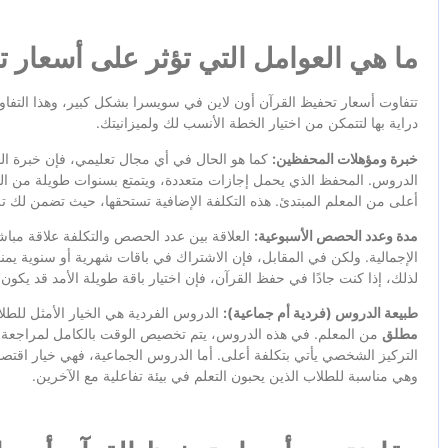
ما هي العوامل التي تؤثر على أسعار ت
تتفاوت أسعار تحفيظ القرآن أون لاين في سويسرا بشكل كبير، وهذا التف
دراية بها لتتمكن من اختيار الخطة الأنسب لك ولميزانيتك.
خبرة ومؤهلات المحفظين:
كما هو الحال في أي مجال تعليمي، فإن خبرة المع
الدروس. المحفظ الذي يحمل إجازات متعددة، ويتمتع بسنوات طويلة من الخ
أعلى من المعلم المبتدئ. هذه التكلفة الإضافية تستحقها، حيث تضمن لك ت
مدة وعدد الحصص الأسبوعية:
العلاقة بين عدد الحصص والتكلفة علاقة مباش
الإجمالية. ولكن في المقابل، فإن الاشتراك في باقات شهرية أو سنوية يمن
لذلك، إذا كنت جادًا في حفظ القرآن، فإن اختيار باقة طويلة الأمد قد يكون ا
طبيعة الدروس (فردية أم جماعية):
الدروس الفردية هي الخيار الأمثل للط
مطلق
من المعلم. في هذه الدروس، يتم تخصيص الوقت بالكامل لمراجعة حف
التركيز الشخصي يأتي بتكلفة أعلى. أما الدروس الجماعية، فهي خيار اقتص
وهي مناسبة للطلاب الذين يحبون التعلم في بيئة تفاعلية مع الآخرين.