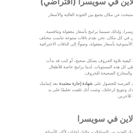
لاين في سويسرا (افتراضي)
بحث عن مكان يجمع بين الجودة العالية والأسعار
سرا، ولذلك صممنا برامج بأسعار معقولة وتنافسية.
ن في كل مكان. نحن نقدم باقات متنوعة تناسب مختلف
الأسبوعية بأسعار معقولة، وصولًا إلى الباقات الاحترافية
كيفية تلاوة الحروف بشكل صحيح، أو كنت قد بدأت
ي كل هذه المستويات. لدينا برامج خاصة للأطفال
 والمخارج الصحيحة للحروف.
ر لك الفرصة للحصول على
شهادة إجازة معتمدة
بعد إتمامك
وتتويج لرحلتك، وتثبت أنك تلقيت تعليمًا على يد
للآخرين.
لاين في سويسرا
يك العديد من التساؤلات، وإليك إجابات لأكثر الأسئلة