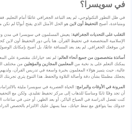
في سويسرا؟
في ظل التطور التكنولوجي، لم يعد التباعد الجغرافي عائقًا أمام التعليم. 
ومتباعدة، أصبح
التحفيظ أون لاين
هو الحل الأمثل الذي يفتح أبوابًا لم تكن 
التغلب على التحديات الجغرافية:
يعيش المسلمون في سويسرا في مدن وقرى
الإسلامية المتخصصة في تحفيظ القرآن. هنا يأتي دور التحفيظ أون لاين 
عن موقعك الجغرافي. لم يعد بعد المسافة عائقًا، بل أصبح بإمكانك الوصول
أساتذة متخصصون من جميع أنحاء العالم:
لم تعد خياراتك مقتصرة على المعل
يمكنك التعلم على يد نخبة من
المعلمين المجازين والمؤهلين
من مختلف الدو
عالية، حيث يتميز هؤلاء المعلمون بخبرة واسعة في تدريس القرآن، ولدي
يجعلك مطمئنًا بشأن دقة وأصالة التلاوة والحفظ. هذا التنوع يثري تجربتك ال
المرونة في الأوقات والبرامج:
الحياة العصرية في سويسرا مليئة بالالتزاما
أن تجد وقتًا ثابتًا ومناسبًا للذهاب إلى مركز تحفيظ تقليدي. ولكن مع التحف
كنت تفضل الدراسة في الصباح الباكر، أو بعد الظهر، أو حتى في ساعات الل
جدولك بما يتوافق مع نمط حياتك، مما يسهل عليك الالتزام بالحصص الدر