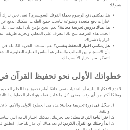
شيوعًا:
هل يمكنني دفع الرسوم بعملة الفرنك السويسري؟
نعم، نحن ندرك أه
خيارات دفع متعددة ومتنوعة تناسب جميع الطلاب. يمكنك الدفع عن ط
هل هناك دروس تجريبية مجانية؟
نعم، نحن نؤمن بأن الثقة تبنى على 
الجدد. هذه الفرصة تتيح لك التعرف على المعلم، وتجربة طريقة التدر
قرار بالاشتراك.
هل يمكنني اختيار المحفظ بنفسي؟
نعم، نمنحك الحرية الكاملة في ا
بأن الانسجام بين الطالب والمعلم هو أساس العملية التعليمية النا
لتتمكن من اختيار الأنسب لك.
خطواتك الأولى نحو تحفيظ القرآن ف
لا تدع الأفكار السلبية أو التحديات تقف عائقًا أمام تحقيق هذا الحلم الع
ومتاحًا أكثر من أي وقت مضى. كل ما عليك فعله هو اتخاذ الخطوات التالية
سجّل في دورة تجريبية مجانية:
هذه هي الخطوة الأولى والأهم. لا ت
والثقة.
اختر الباقة التي تناسبك:
بعد تجربتك، يمكنك اختيار الباقة التي تتنا
ابدأ رحلتك مع القرآن الكريم:
لم يعد هناك أي عذر للتأجيل. انطلق ف
بهذه السهولة والمتعة.