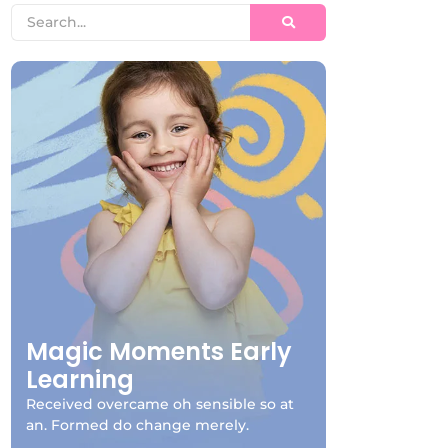
Magic Moments Early
Learning
Received overcame oh sensible so at
an. Formed do change merely.