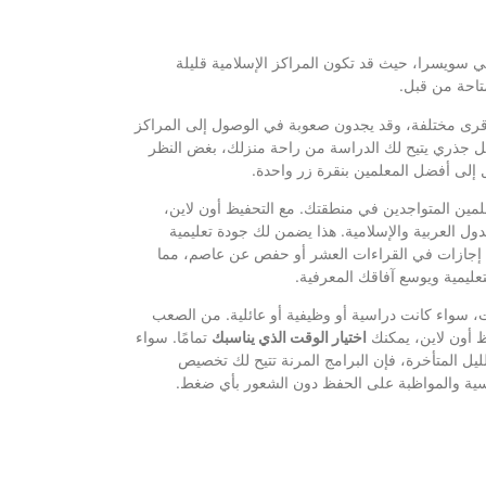
ففي سويسرا، حيث قد تكون المراكز الإسلامية قليلة
متاحة من قبل.
 مختلفة، وقد يجدون صعوبة في الوصول إلى المراكز
كحل جذري يتيح لك الدراسة من راحة منزلك، بغض النظر
 إلى أفضل المعلمين بنقرة زر واحدة.
مين المتواجدين في منطقتك. مع التحفيظ أون لاين،
ل العربية والإسلامية. هذا يضمن لك جودة تعليمية
هم إجازات في القراءات العشر أو حفص عن عاصم، مما
تعليمية ويوسع آفاقك المعرفية.
ت، سواء كانت دراسية أو وظيفية أو عائلية. من الصعب
يظ أون لاين، يمكنك
اختيار الوقت الذي يناسبك
تمامًا. سواء
يل المتأخرة، فإن البرامج المرنة تتيح لك تخصيص
اسية والمواظبة على الحفظ دون الشعور بأي ضغط.