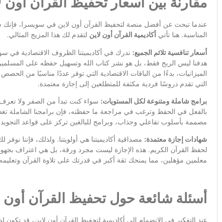
مقارنة بين أسعار تحفيظ القرآن أون 
عندما تبحث عن أفضل منصة لتحفيظ القرآن أون لاين في سويسرا، فإنك ست
المناسبة. هنا تأتي
أكاديمية القرآن أون لاين
لتقدم لك هذا المزيج المثالي.
أسعار تنافسية تلائم الجميع:
ندرك في أكاديميتنا الظروف الاقتصادية في سوي
هدفنا ليس الربح فقط، بل هو نشر كتاب الله وتسهيل حفظه على المسلمي
الميزانيات، بدءًا من الباقات الاقتصادية التي توفر عددًا مناسبًا من الحصص 
التي تقدم دروسًا فردية مكثفة للمتطلعين إلى إجازة معتمدة.
برامج شاملة ومتنوعة لكل المستويات:
سواء كنت تبدأ من الصفر ولا تعرف 
بالفعل في الحفظ وترغب في مراجعة ما حفظته، فإن برامجنا الشاملة تغط
مصممة بأسلوب تفاعلي وجذاب، وبرامج للبالغين تركز على قواعد التجويد
شهادات إجازة معتمدة:
مصداقية أكاديميتنا هي أولويتنا. ولذلك، فإننا نوف
لحفظ القرآن الكريم. هذه الإجازة ليست مجرد ورقة، بل هي اعتراف بجهودك 
معلمين مؤهلين، مما يمنحك ثقة أكبر في قدرتك على تلاوة القرآن وتعليمه 
أسئلة شائعة حول تحفيظ القرآن أون 
عند التفكير في الانضمام إلى أكاديمية لتحفيظ القرآن أون لاين، قد تكون لد