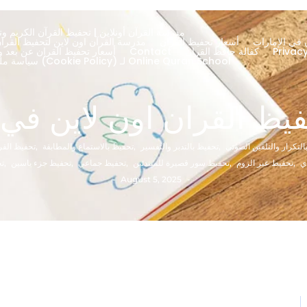
مدرسة القرآن أونلاين | تحفيظ القرآن الكريم وتج
 في الإمارات
أسعار تحفيظ القران
About – مدرسة القرآن اون لاين لتحفيظ الق
كفالة حافظ القران
Contact
أسعار تحفيظ القران عن بعد ود
سياسة ملفات تعريف الارتباط (Cookie Policy) لـ Online Quran School
فيظ القران اون لاين في
التكرار والتلقين الصوتي
,
تحفيظ بالتدبر والتفسير
,
تحفيظ بالاستماع والمطابقة
,
تحفيظ القرآ
ي
,
تحفيظ عبر الزوم
,
تحفيظ سور قصيرة للمبتدئين
,
تحفيظ جماعي
,
تحفيظ جزء ياسين
,
ت
-
August 5, 2025
-