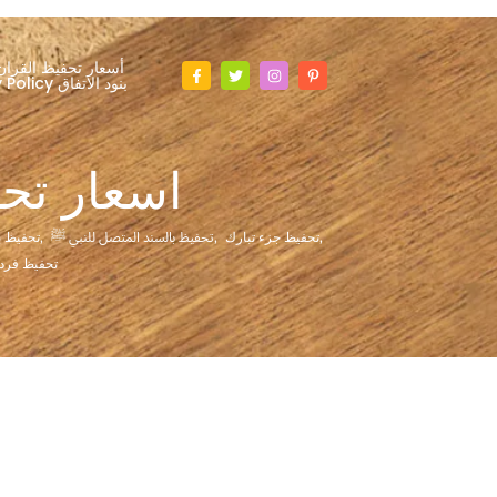
أسعار تحفيظ القران
Privacy Policy بنود الاتفاق
اسعار تح
,
تحفيظ جزء تبارك
,
تحفيظ بالسند المتصل للنبي ﷺ
,
تحفيظ ب
تحفيظ فرد