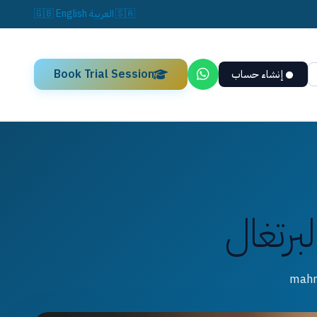
🇸🇦
العربية
English
🇬🇧
Book Trial Session
إنشاء حساب
لبرتغال