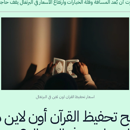
أن بُعد المسافة وقلة الخيارات وارتفاع الأسعار في البرتغال يقف حاجزً
اسعار تحفيظ القران اون لاين في البرتغال
ح تحفيظ القرآن أون لاين ه