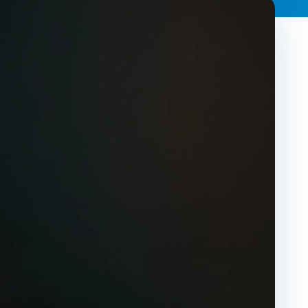
Frequently
Contact
Adults
Wom
Asked
Us
Program
Progr
Questions