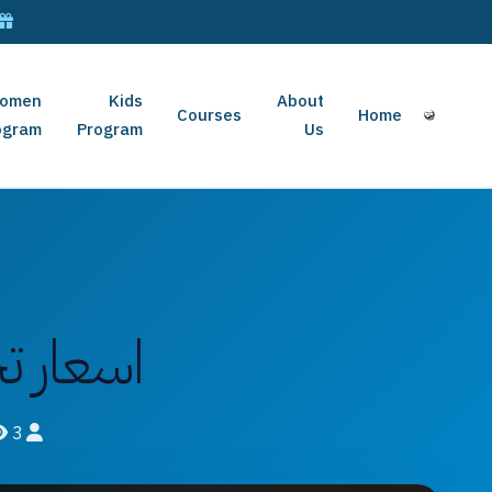
omen
Kids
About
Courses
Home
ogram
Program
Us
اسعار تح
3
mahmoudismailm85@gmail.com