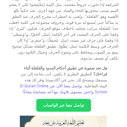
المرققة إذا جاورت حروفاً مفخمة، مثل كلمة (مَخْمَصَةٍ) لكي لا يفخم
الميم بسبب مجاورتها للخاء والصاد. من جهة أخرى، نجد حكماً بالغ
الأهمية وهو “القلقلة”، ويُعنى به اضطراب مخرج الحرف عند النطق
به ساكناً حتى يُسمع له نبرة قوية، وحروفه مجموعة في كلمة (قطب
جد). للقلقلة مراتب تختلف باختلاف موقع الحرف، فتكون “كبرى” إذا
وقفنا على الحرف المشدد في آخر الكلمة (مثل: الحَقّ)، و”وسطى”
إذا وقفنا على حرف غير مشدد (مثل: مًحيطْ)، و”صغرى” إذا كان
الحرف في وسط الكلمة (مثل: يَطْبَع). تطبيق القلقلة بشكل صحيح
يمنع بتر الصوت ويحافظ على وضوح الحرف وجمال التلاوة دون
تكلف أو تعسف مذموم.
هل تجد صعوبة في تطبيق أحكام المدود والقلقلة أثناء
قراءتك؟
التطبيق النظري لا يكفي، أنت بحاجة إلى من
يسمعك ويصحح لك. نحن في أكاديميتنا نوفر لك هذه
البيئة التفاعلية.
تواصل معنا الآن عبر El Quran Online
School واختبر مستوى تلاوتك مع أحد مشايخنا مجاناً!
تواصل معنا عبر الواتساب