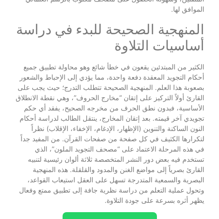
الموافق لها.
المنهجية الصحيحة للبدء في دراسة
أساسيات التلاوة
الكثير من المبتدئين يقعون في خطأ شائع وهو محاولة تطبيق جميع
أحكام التجويد المعقدة دفعة واحدة، مما يؤدي إلى الإحباط والشعور
بصعوبة هذا العلم. المنهجية الصحيحة تتطلب التدرج؛ حيث يجب على
القارئ أولاً التركيز على إتقان “مخارج الحروف”، وهي نقطة الانطلاق
الأساسية، فبدون نطق الحرف من مخرجه الصحيح، يفقد أي حكم
تجويدي آخر قيمته. بعد إتقان المخارج، ينتقل الطالب لدراسة أحكام
النون الساكنة والتنوين (الإظهار، الإدغام، الإخفاء، الإقلاب) نظراً
لتكرارها الكثيف في كل صفحة من صفحات القرآن. من المفيد جداً
في هذه المرحلة الاعتماد على “مصحف التجويد الملون”، الذي
تستخدم فيه بعض دور النشر المتخصصة ثلاثة ألوان رئيسية لتنبيه
القارئ بصرياً إلى مواضع الغنن والمدود والقلقلة. هذه المنهجية
البصرية والسمعية المتدرجة تسهل على العقل استيعاب القواعد،
وتحول عملية التعلم من دراسة نظرية جافة إلى تطبيق ممتع وفعال
يظهر أثره بسرعة على جودة التلاوة.