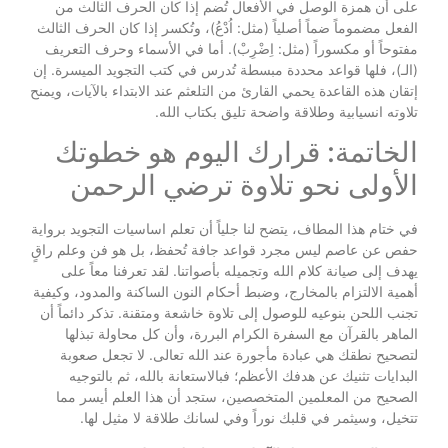
على أن همزة الوصل في الأفعال تُضم إذا كان الحرف الثالث من
الفعل مضموماً ضماً أصلياً (مثل: اُدْعُ)، وتُكسر إذا كان الحرف الثالث
مفتوحاً أو مكسوراً (مثل: اِضْرِبْ). أما في الأسماء وحرف التعريف
(الـ)، فلها قواعد محددة مبسطة تُدرس في كتب التجويد الميسرة. إن
إتقان هذه القاعدة يحمي القارئ من التلعثم عند الابتداء بالآيات، ويمنح
تلاوته انسيابية وطلاقة واضحة تليق بكتاب الله.
الخاتمة: قرارك اليوم هو خطوتك
الأولى نحو تلاوة ترضي الرحمن
في ختام هذا المطاف، يتضح لنا جلياً أن تعلم اساسيات التجويد برواية
حفص عن عاصم ليس مجرد قواعد جافة تُحفظ، بل هو فن وعلم راقٍ
يهدف إلى صيانة كلام الله وتجميله بأصواتنا. لقد تعرفنا معاً على
أهمية الالتزام بالمخارج، وضبط أحكام النون الساكنة والمدود، وكيفية
تجنب اللحن بنوعيه للوصول إلى تلاوة خاشعة ومتقنة. تذكر دائماً أن
الماهر بالقرآن مع السفرة الكرام البررة، وأن كل محاولة تبذلها
لتصحيح نطقك هي عبادة مأجورة عند الله تعالى. لا تجعل صعوبة
البدايات تثنيك عن هدفك الأعظم؛ فبالاستعانة بالله، ثم بالتوجيه
الصحيح من المعلمين المتخصصين، ستجد أن هذا العلم أيسر مما
تتخيل، وسيثمر في قلبك نوراً وفي لسانك طلاقة لا مثيل لها.