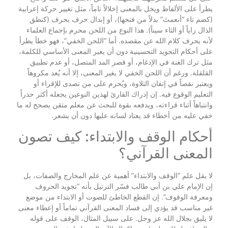
يطرأ على الألفاظ ويخل بالمعنى إخلالاً تاماً، مثل تغيير حركة إعرابية
(كضم تاء “أنعمتَ” بدلاً من فتحها)، أو إبدال حرف بحرف (كنطق
الذال زاياً أو الثاء سيناً). هذا النوع من اللحن محرم بإجماع العلماء
لأنه يحرف كلام الله عن مقصده. أما “اللحن الخفي”، فهو خطأ يطرأ
على أحكام التجويد التحسينية دون أن يغير المعنى الأساسي للكلمة،
مثل ترك الغنة في الإدغام، أو قصر المد المتصل، أو عدم تطبيق
القلقلة. ورغم أن اللحن الخفي لا يغير المعنى، إلا أنه يُعد مكروهاً
ويعتبر نقصاً في إتقان التلاوة، ويُحرم على من تصدى للإقراء أو
التعليم الوقوع فيه. إن إدراك القارئ لهذين النوعين يجعله أكثر حذراً
وانتباهاً أثناء قراءته، ويدفعه بقوة للبحث عن معلم متقن يصحح له ما
خفي عليه من أخطاء قد يعتاد لسانه عليها دون أن يشعر.
أحكام الوقف والابتداء: كيف تصون
المعنى القرآني؟
لا يقل علم “الوقف والابتداء” أهمية عن علم المخارج والصفات، بل
إن الإمام علي بن أبي طالب فسّر الترتيل بأنه “تجويد الحروف
ومعرفة الوقوف”. إن القطع الخاطئ للصوت أو الابتداء من موضع
غير مناسب قد يؤدي إلى فساد المعنى القرآني تماماً أو إعطاء معنى
لا يليق بجلال الله عز وجل. على سبيل المثال، الوقف على قوله