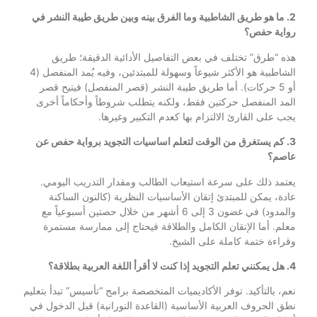
2. ما هو طريق الشاطبية وما الفرق بينه وبين طريق طيبة النشر في
رواية حفص؟
هذه “طرق” تختلف في بعض التفاصيل الأدائية الدقيقة؛ طريق
الشاطبية هو الأكثر شيوعاً وسهولة للمبتدئين، وفيه يُمد المنفصل (4
أو 5 حركات). أما طريق طيبة النشر (قصر المنفصل) فيتيح قصر
المد المنفصل حركتين فقط، ولكنه يتطلب شروطاً وأحكاماً أخرى
يجب على القارئ الالتزام بها كعدم التكبير وغيرها.
3. كم يستغرق من الوقت لتعلم اساسيات التجويد برواية حفص عن
عاصم؟
يعتمد ذلك على سرعة استيعاب الطالب ومقدار التدريب اليومي.
عادة، يمكن للمبتدئ إتقان الأساسيات النظرية (كالنون الساكنة
والمدود) في غضون 3 إلى 6 أشهر من خلال حصتين أسبوعياً مع
معلم. أما الإتقان الكامل والطلاقة فيحتاج إلى ممارسة مستمرة
وقراءة ختمة كاملة على الشيخ.
4. هل يمكنني تعلم التجويد إذا كنت لا أقرأ اللغة العربية بطلاقة؟
نعم، بالتأكيد. توفر الأكاديميات المتخصصة برامج “تأسيس” تبدأ بتعليم
نطق الحروف العربية الأساسية (القاعدة النورانية) قبل الدخول في