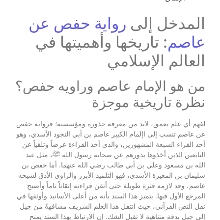
المدخل إلى
رواية حفص عن
عاصم
: تاريخها وأهميتها في
العالم الإسلامي
من هو الإمام عاصم وراويه حفص؟
نظرة تاريخية موجزة
لفهم أي علم بعمق، لابد من معرفة جذوره ومؤسسيه؛ فرواية حفص
عن عاصم تنسب إلى اإلمام الكبير عاصم بن أبي النجود الأسدي، وهو
أحد القراء السبعة المشهورين، والذي أخذ القراءة عرضاً وتلقياً عن
التابعين الذين أخذوها بدورهم عن صحابة رسول الله ﷺ، مثل عبد
الله بن مسعود وعلي بن أبي طالب رضي الله عنهما. أما حفص بن
سليمان بن المغيرة الأسدي، فهو التلميذ الأبرز والراوي الأدق لشيخه
عاصم، وقد لازمه فترة طويلة حتى أتقن قراءته إتقاناً تاماً وأصبح
المرجع الأول فيها. يتميز هذا السند بأنه من أعلى الأسانيد وأوثقها في
نقل النص القرآني، حيث انتقل هذا العلم الشريف مشافهةً من جيل
إلى جيل بدقة متناهية لا تقبل الشك. إن الارتباط بهذا السند يمنح