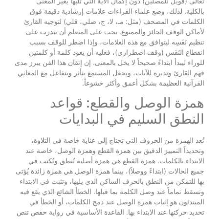
تعالى (فويل للمصلين) دون إكمال الآية التي تليها يغير المعنى
بالكلية. لذلك، وضع علماء القراءات علامات إرشادية دقيقة فوق
الكلمات في المصحف (مثل: مـ، لا، ج، صلي، قلي) لتوجيه القارئ
لأماكن الوقف الجائز والممنوع. يجب على المتعلم أن يتدرب على
تنظيم نَفَسِه ليتوافق مع هذه العلامات، وإذا اضطر للوقف بسبب
انقطاع النَفَس (وقف اضطراري)، فعليه أن يعود كلمة أو كلمتين
للوراء ليبدأ ابتداءً صحيحاً لا يخل بالمعنى. إن إتقان هذا الفن يبرز مدى
فهم القارئ وتدبره للآيات، ويجعل المستمع يتأثر ويتفاعل مع المعاني
القرآنية العظيمة بشكل أعمق وأكثر خشوعاً.
همزة الوصل والقطع: قواعد
النطق السليم في البدايات
تُعد الهمزة من الحروف التي تحتاج إلى عناية خاصة في التلاوة،
وتحديداً التمييز الدقيق بين همزة القطع وهمزة الوصل، خاصة عند
الابتداء بالكلمات. همزة القطع هي همزة أصلية تُنطق وتُكتب في
جميع الحالات (ابتداءً ووصلاً)، بينما همزة الوصل هي همزة زائدة يُؤتى
بها للتمكن من النطق بالحرف الساكن الذي يليها، وتثبت في الابتداء
وتسقط تماماً عند وصل الكلمة بما قبلها. الخطأ الشائع الذي يقع فيه
المبتدئون هو إثبات همزة الوصل عند دمج الكلمات، أو الخطأ في
تحديد حركتها عند الابتداء بها. القاعدة الأساسية في رواية حفص تنص