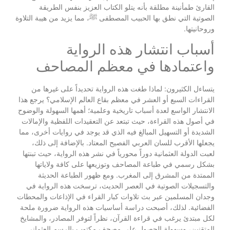
القارئ طمأنينة مطلقة بأنه يتلو الكتاب العزيز بنفس الطريقة
الصوتية التي نطق بها الحبيب المصطفى ﷺ، مما يزيد من هيبة التلاوة
وروحانيتها.
أسباب انتشار هذه الرواية
واعتمادها في معظم المصاحف
يتساءل الكثيرون: لماذا طغت هذه الرواية تحديداً على غيرها من
القراءات السبع أو العشر في معظم بقاع العالم الإسلامي؟ يرجع هذا
الانتشار الواسع لعدة أسباب تاريخية وعلمية؛ أهمها السهولة والوضوح
في أصول هذه القراءة، حيث تبتعد عن التعقيدات اللفظية والإمالات
الشديدة أو التسهيل المبالغ فيه الذي قد يوجد في روايات أخرى، مما
يجعلها الأقرب للسان العربي الفصيح المعتاد. بالإضافة إلى ذلك،
لعبت الدولة العثمانية دوراً محورياً في نشر هذه الرواية، حيث تبنتها
بشكل رسمي في طباعة المصاحف وتوزيعها على كافة ولاياتها
الممتدة من المشرق إلى المغرب. ومع ظهور الطباعة الحديثة
والتسجيلات الصوتية في العصر الحديث، ترسخت هذه الرواية في
وجدان المسلمين عبر بث تلاوات كبار القراء في الإذاعات والمحطات
الفضائية. لذلك، أصبحت دراسة أساسيات هذه الرواية ضرورة ملحة
لكل مبتدئ يرغب في قراءة القرآن، نظراً لتوفر المصادر، والمشايخ
المتقنين، وسهولة الحصول على مصحف مكتوب بالرسم العثماني