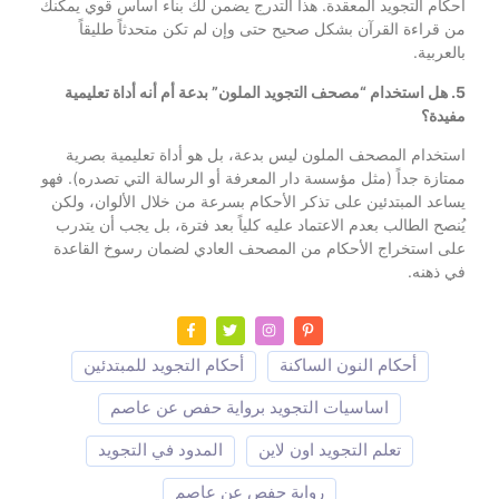
أحكام التجويد المعقدة. هذا التدرج يضمن لك بناء أساس قوي يمكنك
من قراءة القرآن بشكل صحيح حتى وإن لم تكن متحدثاً طليقاً
بالعربية.
5. هل استخدام “مصحف التجويد الملون” بدعة أم أنه أداة تعليمية
مفيدة؟
استخدام المصحف الملون ليس بدعة، بل هو أداة تعليمية بصرية
ممتازة جداً (مثل مؤسسة دار المعرفة أو الرسالة التي تصدره). فهو
يساعد المبتدئين على تذكر الأحكام بسرعة من خلال الألوان، ولكن
يُنصح الطالب بعدم الاعتماد عليه كلياً بعد فترة، بل يجب أن يتدرب
على استخراج الأحكام من المصحف العادي لضمان رسوخ القاعدة
في ذهنه.
أحكام النون الساكنة
أحكام التجويد للمبتدئين
اساسيات التجويد برواية حفص عن عاصم
تعلم التجويد اون لاين
المدود في التجويد
رواية حفص عن عاصم