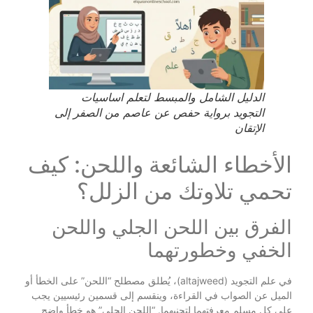
الدليل الشامل والمبسط لتعلم اساسيات
التجويد برواية حفص عن عاصم من الصفر إلى
الإتقان
الأخطاء الشائعة واللحن: كيف
تحمي تلاوتك من الزلل؟
الفرق بين اللحن الجلي واللحن
الخفي وخطورتهما
في علم التجويد (altajweed)، يُطلق مصطلح “اللحن” على الخطأ أو
الميل عن الصواب في القراءة، وينقسم إلى قسمين رئيسيين يجب
على كل مسلم معرفتهما لتجنبهما. “اللحن الجلي” هو خطأ واضح