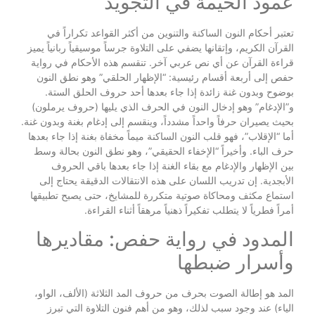
عمود الخيمة في التجويد
تعتبر أحكام النون الساكنة والتنوين من أكثر القواعد تكراراً في
القرآن الكريم، وإتقانها يضفي على التلاوة جرساً موسيقياً ربانياً يميز
قراءة القرآن عن أي نص عربي آخر. تنقسم هذه الأحكام في رواية
حفص إلى أربعة أقسام رئيسية: “الإظهار الحلقي” وهو نطق النون
بوضوح وبدون غنة زائدة إذا جاء بعدها أحد حروف الحلق الستة.
و”الإدغام” وهو إدخال النون في الحرف الذي يليها (حروف يرملون)
بحيث يصيران حرفاً واحداً مشدداً، وينقسم إلى إدغام بغنة وبدون غنة.
أما “الإقلاب”، فهو قلب النون الساكنة ميماً مخفاة بغنة إذا جاء بعدها
حرف الباء. وأخيراً “الإخفاء الحقيقي”، وهو نطق النون بحالة وسط
بين الإظهار والإدغام مع بقاء الغنة إذا جاء بعدها باقي الحروف
الأبجدية. إن تدريب اللسان على هذه الانتقالات الدقيقة يحتاج إلى
استماع مكثف ومحاكاة صوتية متكررة للمشايخ، حتى يصبح تطبيقها
أمراً فطرياً لا يتطلب تفكيراً ذهنياً مرهقاً أثناء القراءة.
المدود في رواية حفص: مقاديرها
وأسرار ضبطها
المد هو إطالة الصوت بحرف من حروف المد الثلاثة (الألف، الواو،
الياء) عند وجود سبب لذلك، وهو من أهم فنون التلاوة التي تبرز