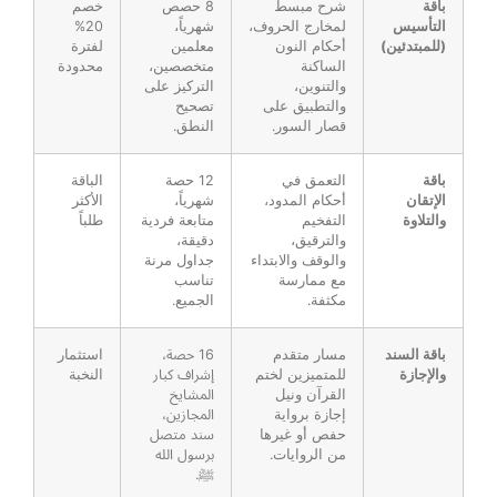
باقة
شرح مبسط
8 حصص
خصم
التأسيس
لمخارج الحروف،
شهرياً،
20%
(للمبتدئين)
أحكام النون
معلمين
لفترة
الساكنة
متخصصين،
محدودة
والتنوين،
التركيز على
والتطبيق على
تصحيح
قصار السور.
النطق.
باقة
التعمق في
12 حصة
الباقة
الإتقان
أحكام المدود،
شهرياً،
الأكثر
والتلاوة
التفخيم
متابعة فردية
طلباً
والترقيق،
دقيقة،
والوقف والابتداء
جداول مرنة
مع ممارسة
تناسب
مكثفة.
الجميع.
باقة السند
مسار متقدم
16 حصة،
استثمار
والإجازة
للمتميزين لختم
إشراف كبار
النخبة
القرآن ونيل
المشايخ
إجازة برواية
المجازين،
حفص أو غيرها
سند متصل
من الروايات.
برسول الله
ﷺ.