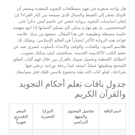
هل تواجه صعوبة في فهم مصطلحات التجويد المعقدة وتشعر أن
تلاوتك تفتقر إلى الضبط والجمال الذي تسمعه من كبار القراء؟ إن
إتقان اساسيات التجويد برواية حفص عن عاصم ليس حكراً على
المتخصصين، بل هو مهارة يمكن لأي مسلم اكتسابها إذا اتبع منهجية
علمية مبسطة وتطبيقية. في هذا المقال، سنضع بين يديك خلاصة
قواعد هذه الرواية الأكثر انتشاراً في العالم الإسلامي، ونفكك لك
طلاسم المدود، والغنات، والوقف والابتداء بأسلوب عصري بعيد عن
تعقيد الكتب الأكاديمية القديمة. ستكتشف كيف يمكنك تصويب
أخطائك اللحظية وتجميل صوتك بالقرآن من خلال فهم آليات النطق
الصحيح وتطبيقها عملياً. استعد لتبدأ رحلة نورانية ترتقي فيها
بقراءتك، لتتلو كتاب الله بثقة وخشوع يلامس قلبك قبل مسامعك.
جدول باقات تعلم أحكام التجويد
والقرآن الكريم
اسم الباقة
تفاصيل المحتوى
المزايا
السعر
والمنهج
الحصرية
التقديري
الدراسي
شهرياً