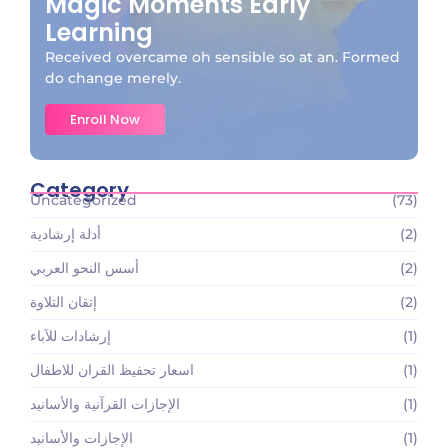
Magic Moments Early
Learning
Received overcame oh sensible so at an. Formed
do change merely.
Enroll Now
Category
Uncategorized
(73)
(2)
أدلة إرشادية
(2)
أسس النحو العربي
(2)
إتقان التلاوة
(1)
إرشادات للآباء
(1)
اسعار تحفيظ القران للاطفال
(1)
الإجازات القرآنية والأسانيد
(1)
الإجازات والأسانيد