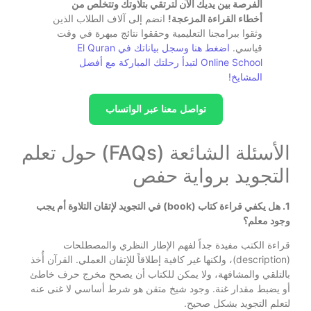
الفرصة بين يديك الآن لترتقي بتلاوتك وتتخلص من
أخطاء القراءة المزعجة!
انضم إلى آلاف الطلاب الذين
وثقوا ببرامجنا التعليمية وحققوا نتائج مبهرة في وقت
قياسي.
اضغط هنا وسجل بياناتك في El Quran
Online School لتبدأ رحلتك المباركة مع أفضل
المشايخ!
تواصل معنا عبر الواتساب
الأسئلة الشائعة (FAQs) حول تعلم
التجويد برواية حفص
1. هل يكفي قراءة كتاب (book) في التجويد لإتقان التلاوة أم يجب
وجود معلم؟
قراءة الكتب مفيدة جداً لفهم الإطار النظري والمصطلحات
(description)، ولكنها غير كافية إطلاقاً للإتقان العملي. القرآن أُخذ
بالتلقي والمشافهة، ولا يمكن للكتاب أن يصحح مخرج حرف خاطئ
أو يضبط مقدار غنة. وجود شيخ متقن هو شرط أساسي لا غنى عنه
لتعلم التجويد بشكل صحيح.