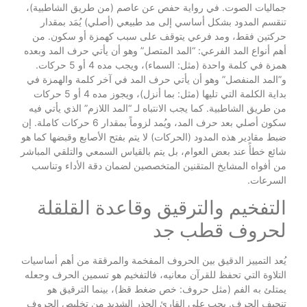
جماليات الصوت. في رواية حفص عن عاصم (من طريق الشاطبية)،
تنقسم المدود بشكل أساسي إلى مد طبيعي (أصلي) يُمَد بمقدار
حركتين فقط، ومد فرعي يتوقف على سبب كهمزة أو سكون. من
أهم أنواع المد الفرعي: “المد المتصل” وهو أن يأتي حرف المد وبعده
همزة في كلمة واحدة (مثل: السماء)، ويجب مده 4 أو 5 حركات.
و”المد المنفصل” وهو أن يأتي حرف المد في آخر كلمة والهمزة في
بداية الكلمة التي تليها (مثل: بما أنزل)، ويجوز مده 4 أو 5 حركات
من طريق الشاطبية. كما يجب الانتباه لـ “المد اللازم” الذي يأتي فيه
سكون أصلي بعد حرف المد، ويُمد لزوماً بمقدار 6 حركات كاملة. إن
ضبط مقادير هذه المدود (الحركات) لا يتم بفتح الأصابع وقبضها كما هو
شائع خطأً عند بعض العوام، بل يتم بالقياس السمعي والتلقي المباشر
من أفواه المشايخ المتقنين المتخصصين لضمان دقة الأداء وتناسب
السرعات.
التفخيم والترقيق وقاعدة القلقلة
لحروف قطب جد
يُعد التمييز الدقيق بين الحروف المفخمة والمرققة من أهم أساسيات
التلاوة التي تحفظ للقرآن معانيه، فالتفخيم هو تسمين الحرف وجعله
يمتلئ به الفم (مثل حروف: خص ضغط قظ)، بينما الترقيق هو
تنحيف الحرف. يجب على القارئ الحذر الشديد من تخليص الحروف