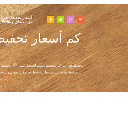
أسعار تحفيظ القران
Privacy Policy بنود الاتفاق
كم أسعار تحفيظ
,
تحفيظ جزء تبارك
,
تحفيظ بالسند المتصل للنبي ﷺ
,
تحفيظ ب
,
تحفيظ مع تفسير مبسط
,
تحفيظ مع تحفيز نفسي وتشجي
رحلة 