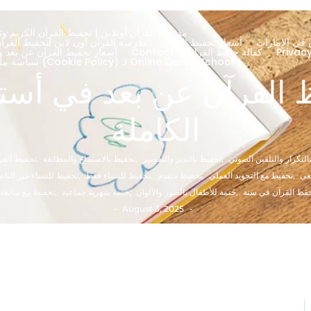
مدرسة القرآن أونلاين | تحفيظ القرآن الكريم وتج
 في الإمارات
أسعار تحفيظ القران
About – مدرسة القرآن اون لاين لتحفيظ الق
كفالة حافظ القران
Contact
أسعار تحفيظ القران عن بعد ود
سياسة ملفات تعريف الارتباط (Cookie Policy) لـ Online Quran School
 القرآن عن بعد في أسترا
الكاملة
التكرار والتلقين الصوتي
,
تحفيظ بالتدبر والتفسير
,
تحفيظ بالاستماع والمطابقة
,
تحفيظ القرآ
عي
,
تحفيظ مع التجويد العملي
,
تحفيظ متقدم
,
تحفيظ للنساء فقط
,
تحفيظ للنساء غير الناط
حفظ القرآن في سنة
,
ختمة للأطفال بالصور والألوان
,
ختمة شهرية جماعية
,
تحفيظ مع متابعة
-
August 3, 2025
-