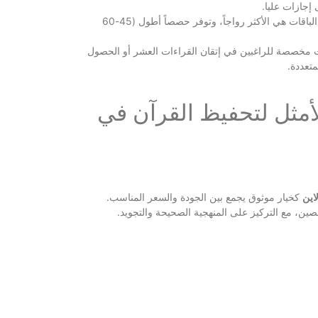
إجازات عليا.
تتراوح بين 90-150 دولاراً أسترالياً شهرياً. هذه الباقات هي الأكثر رواجاً، وتوفر حصصاً أطول (45-60
 هذه الباقات مخصصة للراغبين في إتقان القراءات العشر أو الحصول
متعددة.
لأمثل لتحفيظ القرآن في
اين
كخيار موثوق يجمع بين الجودة والسعر المناسب.
ن، مع التركيز على المنهجية الصحيحة والتجويد.