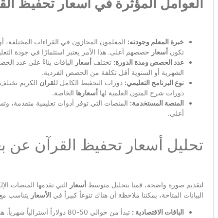
العوامل المؤثرة في أسعار تحفيظ ال
خبرة المعلم وجودته:
المعلمون المجازون في القراءات المختلفة، أ
تكون
أسعار
حصصهم أعلى. هذا الأمر يعتبر استثمارًا في جودة التع
عدد الحصص ومدة الدورة:
تختلف
أسعار
الباقات بناءً على عدد الحص
الشهرية أو السنوية أقل تكلفة من الحصص الفردية.
نوع البرنامج التعليمي:
دورات التحفيظ الكامل لل
قران
الكريم تختلف ف
دورات شرح المتون العلمية لها
أسعارها
الخاصة.
المنصة المستخدمة:
المنصات التي توفر أدوات تعليمية متقدمة، وتسج
أعلى.
تحليل أسعار تحفيظ القرآن عن بع
لتقديم صورة واضحة، قمنا بتحليل متوسط
أسعار
التي تقدمها المنصات الإ
البيانات المتاحة، يمكننا ملاحظة أن هناك تنوعاً كبيراً في
الأسعار
يتناسب مع 
الباقات الاقتصادية :