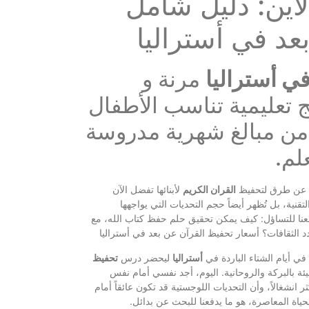
اين: دليل شامل
عد في أستراليا
في أستراليا
مرنة و
 تعليمية تناسب الأطفال
دأ من مبالغ شهرية مدروسة
م.
 عن طرق لتحفيظ
القران الكريم
لأبنائها تفضل الآن
قنية، بل تُظهر أيضاً حجم التحديات التي يواجهها
يدفعنا للتساؤل: كيف يمكن تحقيق حلم حفظ كتاب الله، مع
دد الثقافات؟ أسعار تحفيظ القرآن عن بعد في أستراليا
في أيام الشتاء الباردة في
أستراليا
ليحضر درس
تحفيظ
يئة بالبركة والروحانية. اليوم، أجد نفسي أمام نفس
نشغالاً، وأن التحديات اللوجستية قد تكون عائقاً أمام
لحياة المعاصرة، هو ما يدفعنا للبحث عن بدائل.