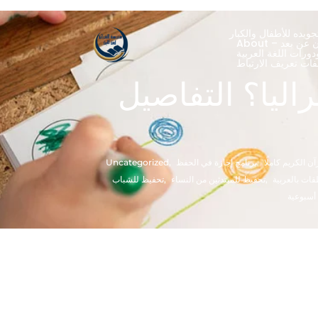
ويده للأطفال والكبار
ران عن بعد
ورات اللغة العربية
ليا؟ التفاصيل
ن الكريم كاملًا
,
برنامج إجازة في الحفظ
,
Uncategorized
قات بالعربية
,
تحفيظ للمبتدئين من النساء
,
تحفيظ للشباب
 أسبوعية