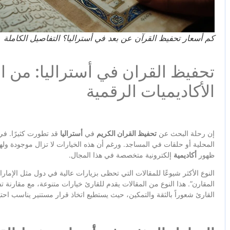
كم أسعار تحفيظ القرآن عن بعد في أستراليا؟ التفاصيل الكاملة
تحفيظ القران في أستراليا: من ا
الأكاديميات الرقمية
إن رحلة البحث عن
تحفيظ القران الكريم
في
أستراليا
قد تطورت كثيرًا. في
المحلية أو حلقات في المساجد. ورغم أن هذه الخيارات لا تزال موجودة ولها 
ظهور
أكاديمية
إلكترونية متخصصة في هذا المجال.
النوع الأكثر شيوعًا للمقالات التي تحظى بزيارات عالية في دول مثل الإما
المقارن”. هذا النوع من المقالات يقدم للقارئ خيارات متنوعة، مع مقارنة تف
القارئ شعوراً بالثقة والتمكين، حيث يستطيع اتخاذ قرار مستنير يناسب احتيا