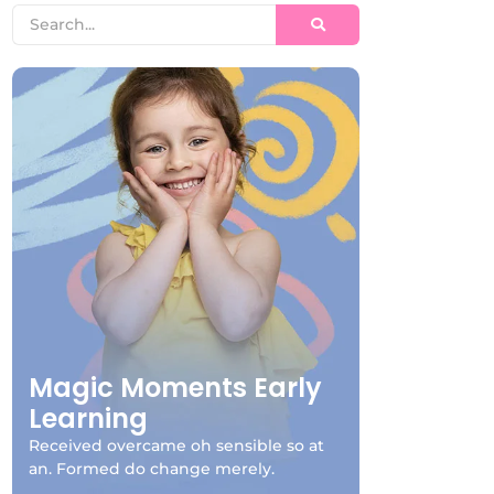
Magic Moments Early
Learning
Received overcame oh sensible so at
an. Formed do change merely.