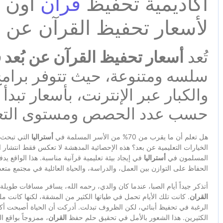
أكاديمية تحفيظ
قرآن
أون ل
لأسعار تحفيظ القرآن عن ب
تُعد
أسعار تحفيظ القرآن عن بُعد 
سلسه ومتنوعة، حيث تتوفر برامج
والكبار عبر الإنترنت، بأسعار تب
حسب عدد الحصص ومستوى التعل
هل تعلم أن ما يقرب من 70% من الأسر المسلمة في
أستراليا
التي تبحث
الخيارات التعليمية عن بعد؟ هذه الإحصائية المدهشة لا تعكس فقط انتشار الت
المسلمون في
أستراليا
في إيجاد بيئة تعليمية قرآنية مناسبة. هذا الواقع 
الحفاظ على التوازن بين العمل، والدراسة، والحياة العائلية في مجتمع متع
أتذكر جيداً أيام الصبا، عندما كان والدي، رحمه الله، يسافر مسافات طويلة 
القران
. كانت تلك الأيام تحمل في طياتها الكثير من المشقة، لكنها كانت مل
الرغبة في تحفيظ أبنائي، لكن الظروف تبدلت. أدركت أن الحياة أصبحت أكثر ا
الكثيرين. هذا الشعور بالأمل في تحقيق حلم حفظ
القران
، ممزوجاً بواقع ا