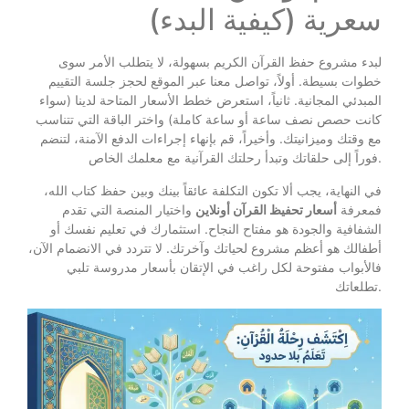
سعرية (كيفية البدء)
لبدء مشروع حفظ القرآن الكريم بسهولة، لا يتطلب الأمر سوى
خطوات بسيطة. أولاً، تواصل معنا عبر الموقع لحجز جلسة التقييم
المبدئي المجانية. ثانياً، استعرض خطط الأسعار المتاحة لدينا (سواء
كانت حصص نصف ساعة أو ساعة كاملة) واختر الباقة التي تتناسب
مع وقتك وميزانيتك. وأخيراً، قم بإنهاء إجراءات الدفع الآمنة، لتنضم
فوراً إلى حلقاتك وتبدأ رحلتك القرآنية مع معلمك الخاص.
في النهاية، يجب ألا تكون التكلفة عائقاً بينك وبين حفظ كتاب الله،
فمعرفة
أسعار تحفيظ القرآن أونلاين
واختيار المنصة التي تقدم
الشفافية والجودة هو مفتاح النجاح. استثمارك في تعليم نفسك أو
أطفالك هو أعظم مشروع لحياتك وآخرتك. لا تتردد في الانضمام الآن،
فالأبواب مفتوحة لكل راغب في الإتقان بأسعار مدروسة تلبي
تطلعاتك.