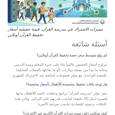
مميزات الاشتراك في مدرسة القرآن: قيمة حقيقية أسعار
تحفيظ القرآن أونلاين
أسئلة شائعة
كم يبلغ متوسط سعر حصة تحفيظ القرآن أونلاين؟
تتراوح أسعار الحصص عالمياً بناءً على خبرة المعلم ومدة الدرس،
وعادة ما تبدأ من بضعة دولارات (أو ما يعادلها بالعملات المحلية)
للحصة الواحدة، مع توفر خصومات إضافية عند الاشتراك الشهري.
هل توجد باقات تحفيظ مخصصة للأطفال
بأسعار
مخفضة؟
نعم، توفر “مدرسة القرآن” برامج وحلقات خاصة للأطفال مدتها
قصيرة (مثل 30 دقيقة) لتناسب قدرتهم على التركيز، وتأتي هذه
الباقات برسوم اقتصادية تناسب ميزانية الأسرة.
كيف يمكنني دفع رسوم دورات القرآن الكريم عبر الإنترنت؟