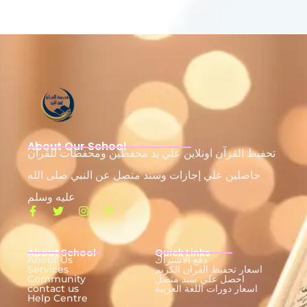
About Our School
تحفيظ القرآن اونلاين علي يد محفظين ومحفظات للقرآن
حاصلين علي إجازات وسند متصل عن النبي صلى الله
عليه وسلم
About School
Quick Links
دفع الاشتراك
About Us
اسعار تحفيظ القران الكريم
Services
احصل علي سند متصل
Community
اسعار دورات اللغة العربية
contact us
Help Centre