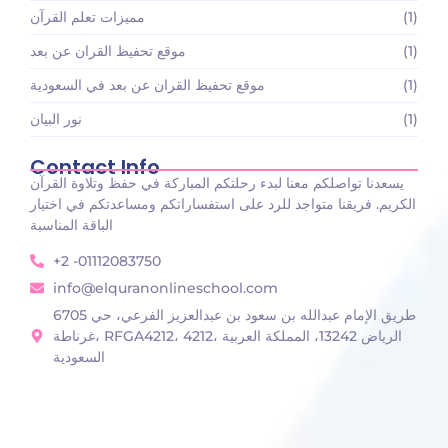
(1)
مميزات تعلم القرآن
(1)
موقع تحفيظ القران عن بعد
(1)
موقع تحفيظ القران عن بعد في السعودية
(1)
نور البيان
Contact Info
يسعدنا تواصلكم معنا لبدء رحلتكم المباركة في حفظ وتلاوة القرآن
الكريم. فريقنا متواجد للرد على استفساراتكم ومساعدتكم في اختيار
الباقة المناسبة
+2 -01112083750
info@elquranonlineschool.com
6705 طريق الإمام عبدالله بن سعود بن عبدالعزيز الفرعي، حي
غرناطة، RFGA4212، 4212، الرياض 13242، المملكة العربية
السعودية