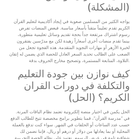
(المشكلة)
يواجه الكثير من المسلمين صعوبة في إيجاد أكاديمية لتعليم القرآن
الكريم تقدم تعليماً متقناً بأسعار مناسبة. فبعض المنصات تفرض
رسوم اشتراك مرتفعة جداً بحجة تقديم وسائل تعليمية متطورة،
بينما تقدم منصات أخرى أسعاراً زهيدة لكن مع مدرّسين يفتقرون
لخبرة الأزهر أو مهارات التجويد المتقدمة. هذه الفجوة تجعل من
الصعب على الطالب تحديد السعر العادل للحصة الذي يضمن له إتقان
التلاوة، المتابعة المستمرة، وتصحيح مخارج الحروف بدقة.
كيف نوازن بين جودة التعليم
والتكلفة في دورات القران
الكريم؟ (الحل)
الحل يكمن في اختيار منصة إلكترونية تعتمد نظام الباقات المرنة.
في “مدرسة القرآن”، قمنا بتطوير برامج مخصصة تتيح للطالب الدفع
حسب عدد الساعات أو الحلقات في الشهر. سواء كنت تدفع بالعملة
المحلية أو بما يعادلها من دولار أو درهم أو ريال، فإننا نضمن لك
شفافية تامة في عرض الرسوم. نعتمد على نظام الحصة التجريبية